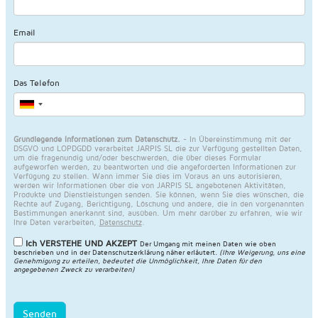
Email
Das Telefon
Grundlegende Informationen zum Datenschutz.
- In Übereinstimmung mit der
DSGVO und LOPDGDD verarbeitet JARPIS SL die zur Verfügung gestellten Daten,
um die fragenundig und/oder beschwerden, die über dieses Formular
aufgeworfen werden, zu beantworten und die angeforderten Informationen zur
Verfügung zu stellen. Wann immer Sie dies im Voraus an uns autorisieren,
werden wir Informationen über die von JARPIS SL angebotenen Aktivitäten,
Produkte und Dienstleistungen senden. Sie können, wenn Sie dies wünschen, die
Rechte auf Zugang, Berichtigung, Löschung und andere, die in den vorgenannten
Bestimmungen anerkannt sind, ausüben. Um mehr darüber zu erfahren, wie wir
Ihre Daten verarbeiten,
Datenschutz
.
Ich VERSTEHE UND AKZEPT
Der Umgang mit meinen Daten wie oben
beschrieben und in der
Datenschutzerklärung näher erläutert
.
(Ihre Weigerung, uns eine
Genehmigung zu erteilen, bedeutet die Unmöglichkeit, Ihre Daten für den
angegebenen Zweck zu verarbeiten)
Senden