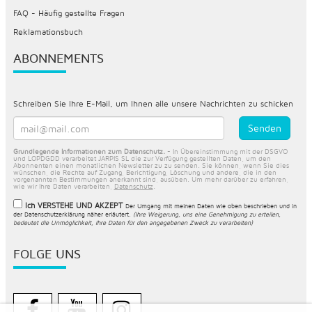
FAQ - Häufig gestellte Fragen
Reklamationsbuch
ABONNEMENTS
Schreiben Sie Ihre E-Mail, um Ihnen alle unsere Nachrichten zu schicken
Grundlegende Informationen zum Datenschutz.
- In Übereinstimmung mit der DSGVO
und LOPDGDD verarbeitet JARPIS SL die zur Verfügung gestellten Daten, um den
Abonnenten einen monatlichen Newsletter zu zu senden. Sie können, wenn Sie dies
wünschen, die Rechte auf Zugang, Berichtigung, Löschung und andere, die in den
vorgenannten Bestimmungen anerkannt sind, ausüben. Um mehr darüber zu erfahren,
wie wir Ihre Daten verarbeiten,
Datenschutz
.
Ich VERSTEHE UND AKZEPT
Der Umgang mit meinen Daten wie oben beschrieben und in
der
Datenschutzerklärung näher erläutert
.
(Ihre Weigerung, uns eine Genehmigung zu erteilen,
bedeutet die Unmöglichkeit, Ihre Daten für den angegebenen Zweck zu verarbeiten)
FOLGE UNS