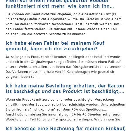
Mein vor einem Monat gekaufter Roboter
4. Wählen Sie das defekte Produkt aus und überprüfen Sie die Anzahl
funktioniert nicht mehr, wie kann ich ihn
der Produkte, die ein Problem haben.
zurückgeben?
5. Klicken Sie auf Vorfall erstellen und wählen Sie dann die Option, mit
Sie können das Gerät nicht zurückgeben, da die gesetzliche Frist (14
der Sie Ihre Anfrage verwalten möchten. Wenn Sie einen Fall erstellen,
Kalendertage) dafür nicht eingehalten wurde. Ihr Gerät muss von einem
werden wir ihn so schnell wie möglich bearbeiten.
vom Hersteller autorisierten technischen Dienst überprüft werden, um
den Fehler festzustellen. Sie müssen auf unserer Website einen Fall
anlegen, um die nächsten Schritte zu bestimmen.
Ich habe einen Fehler bei meinem Kauf
gemacht, kann ich ihn zurückgeben?
Ja, solange das Produkt nicht benutzt, entsiegelt oder installiert wurde
und sich in der Originalverpackung befindet. Sie müssen einen Fall auf
unserer Website erstellen, um Ihnen das Rückgabeverfahren zu senden.
Das Verfahren muss innerhalb von 14 Kalendertagen wie gesetzlich
vorgeschrieben sein.
Ich habe meine Bestellung erhalten, der Karton
ist beschädigt und das Produkt ist beschädigt,
wie ge
Wenn ein Produkt mit zerbrochener oder beschädigter Verpackung
eintrifft, muss der Spediteur sofort benachrichtigt werden. Unterschreiben
Sie einfach als "nicht konform" auf dem PDA des Spediteurs.
Anschließend müssen Sie innerhalb von 24 bis 48 Stunden auf unserer
Website einen Fall für einen Transportvorfall anlegen. Wir erinnern Sie
daran, dass Sie einen Fall anlegen müssen: Klicken Sie oben rechts auf
Ich benötige eine Rechnung für meinen Einkauf,
die Schaltfläche "Mein Konto" - "Vorfälle". Dort müssen Sie die E-Mail-