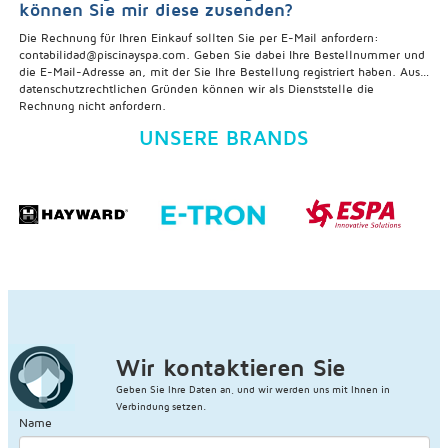
können Sie mir diese zusenden?
Adresse, mit der Sie sich beim Kauf registriert haben, und die letzten 6
Nummern Ihrer Bestellung eingeben. Sie müssen nicht registriert sein,
Die Rechnung für Ihren Einkauf sollten Sie per E-Mail anfordern:
um eine Beschwerde zu verfassen. Wählen Sie das defekte Produkt aus
contabilidad@piscinayspa.com. Geben Sie dabei Ihre Bestellnummer und
und überprüfen Sie die Anzahl der Produkte, bei denen ein Problem
die E-Mail-Adresse an, mit der Sie Ihre Bestellung registriert haben. Aus
vorliegt. Klicken Sie auf "Fall erstellen" und wählen Sie dann die Option,
datenschutzrechtlichen Gründen können wir als Dienststelle die
mit der Sie Ihre Anfrage bearbeiten möchten. Wenn Sie einen Fall
Rechnung nicht anfordern.
anlegen, werden wir ihn so schnell wie möglich bearbeiten.
UNSERE BRANDS
Wir kontaktieren Sie
Geben Sie Ihre Daten an, und wir werden uns mit Ihnen in
Verbindung setzen.
Name