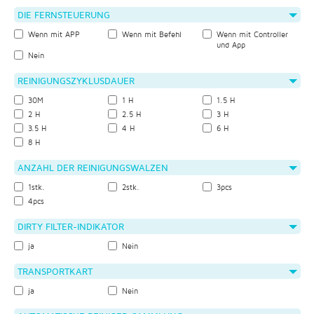
DIE FERNSTEUERUNG
Wenn mit APP
Wenn mit Befehl
Wenn mit Controller
und App
Nein
REINIGUNGSZYKLUSDAUER
30M
1 H
1.5 H
2 H
2.5 H
3 H
3.5 H
4 H
6 H
8 H
ANZAHL DER REINIGUNGSWALZEN
1stk.
2stk.
3pcs
4pcs
DIRTY FILTER-INDIKATOR
ja
Nein
TRANSPORTKART
ja
Nein