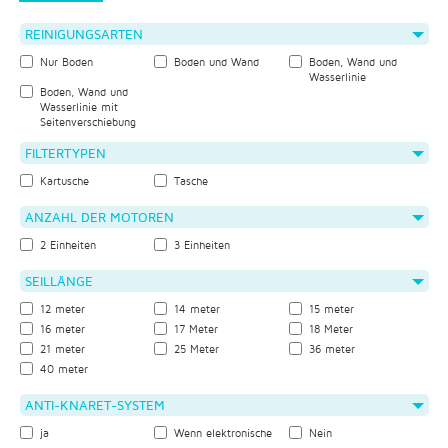
REINIGUNGSARTEN
Nur Boden
Boden und Wand
Boden, Wand und
Wasserlinie
Boden, Wand und
Wasserlinie mit
Seitenverschiebung
FILTERTYPEN
Kartusche
Tasche
ANZAHL DER MOTOREN
2 Einheiten
3 Einheiten
SEILLÄNGE
12 meter
14 meter
15 meter
16 meter
17 Meter
18 Meter
21 meter
25 Meter
36 meter
40 meter
ANTI-KNARET-SYSTEM
ja
Wenn elektronische
Nein