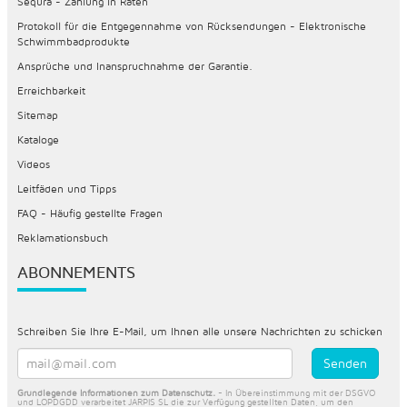
Sequra - Zahlung in Raten
Protokoll für die Entgegennahme von Rücksendungen - Elektronische
Schwimmbadprodukte
Ansprüche und Inanspruchnahme der Garantie.
Erreichbarkeit
Sitemap
Kataloge
Videos
Leitfäden und Tipps
FAQ - Häufig gestellte Fragen
Reklamationsbuch
ABONNEMENTS
Schreiben Sie Ihre E-Mail, um Ihnen alle unsere Nachrichten zu schicken
Grundlegende Informationen zum Datenschutz.
- In Übereinstimmung mit der DSGVO
und LOPDGDD verarbeitet JARPIS SL die zur Verfügung gestellten Daten, um den