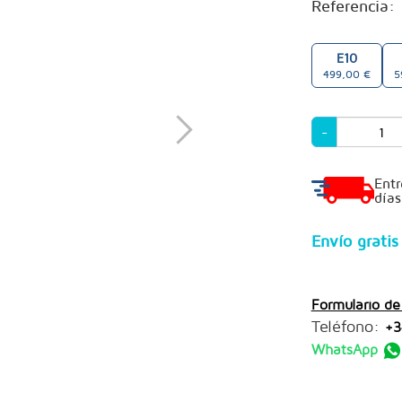
Referencia:
E10
499,00 €
5
-
Ent
días
Envío grati
Formulario de
Teléfono:
+3
WhatsApp