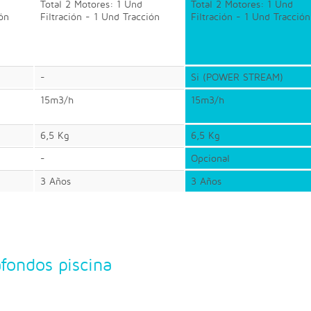
Total 2 Motores: 1 Und
Total 2 Motores: 1 Und
ión
Filtración - 1 Und Tracción
Filtración - 1 Und Tracción
-
Si (POWER STREAM)
15m3/h
15m3/h
6,5 Kg
6,5 Kg
-
Opcional
3 Años
3 Años
fondos piscina