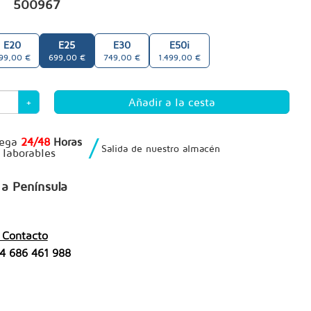
500967
E20
E25
E30
E50i
99,00 €
699,00 €
749,00 €
1.499,00 €
+
/
rega
24/48
Horas
Salida de nuestro almacén
 laborables
s
a Península
 Contacto
4 686 461 988