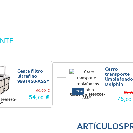
NTE
Carro
Cesta filtro
transporte
ultrafino
limpiafondo
9991460-ASSY
Dolphin
60,00 €
- 20€
96,0
Referencia:9996084-
54,
€
00
76,
ASSY
00
a:9991460-
SY
ARTÍCULOS
P