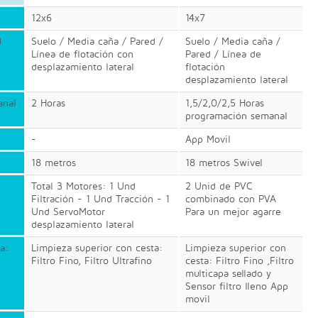
12x6
14x7
d
Suelo / Media caña / Pared /
Suelo / Media caña /
Línea de flotación con
Pared / Línea de
desplazamiento lateral
flotación
desplazamiento lateral
anal
2 Horas
1,5/2,0/2,5 Horas
programación semanal
-
App Movil
18 metros
18 metros Swivel
Total 3 Motores: 1 Und
2 Unid de PVC
Filtración - 1 Und Tracción - 1
combinado con PVA
Und ServoMotor
Para un mejor agarre
desplazamiento lateral
a:
Limpieza superior con cesta:
Limpieza superior con
Filtro Fino, Filtro Ultrafino
cesta: Filtro Fino ,Filtro
multicapa sellado y
Sensor filtro lleno App
movil