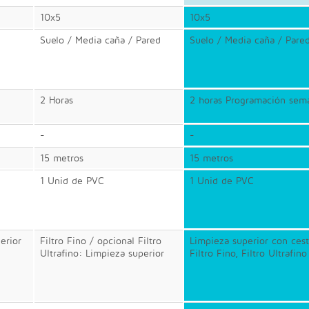
10x5
10x5
Suelo / Media caña / Pared
Suelo / Media caña / Pare
2 Horas
2 horas Programación sem
-
-
15 metros
15 metros
1 Unid de PVC
1 Unid de PVC
erior
Filtro Fino / opcional Filtro
Limpieza superior con cest
Ultrafino: Limpieza superior
Filtro Fino, Filtro Ultrafino