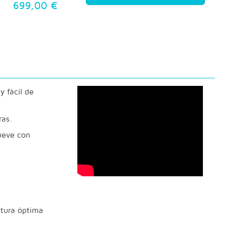
699,00 €
y fácil de
ras.
mueve con
rtura óptima