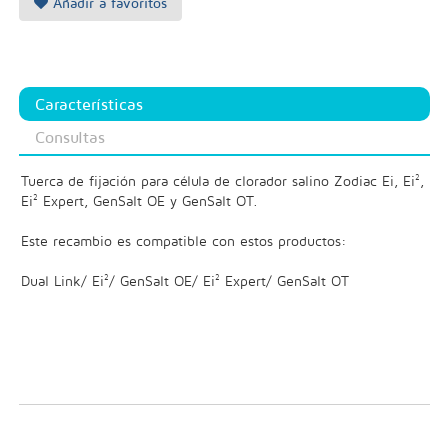
Añadir a favoritos
Características
Consultas
Tuerca de fijación para célula de clorador salino Zodiac Ei, Ei²,
Ei² Expert, GenSalt OE y GenSalt OT.
Este recambio es compatible con estos productos:
Dual Link/ Ei²/ GenSalt OE/ Ei² Expert/ GenSalt OT