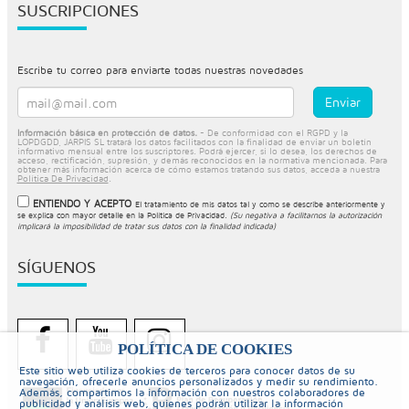
SUSCRIPCIONES
Escribe tu correo para enviarte todas nuestras novedades
Información básica en protección de datos.
- De conformidad con el RGPD y la
LOPDGDD, JARPIS SL tratará los datos facilitados con la finalidad de enviar un boletín
informativo mensual entre los suscriptores. Podrá ejercer, si lo desea, los derechos de
acceso, rectificación, supresión, y demás reconocidos en la normativa mencionada. Para
obtener más información acerca de cómo estamos tratando sus datos, acceda a nuestra
Política De Privacidad
.
ENTIENDO Y ACEPTO
El tratamiento de mis datos tal y como se describe anteriormente y
se explica con mayor detalle en la
Política de Privacidad
.
(Su negativa a facilitarnos la autorización
implicará la imposibilidad de tratar sus datos con la finalidad indicada)
SÍGUENOS
POLÍTICA DE COOKIES
Este sitio web utiliza cookies de terceros para conocer datos de su
navegación, ofrecerle anuncios personalizados y medir su rendimiento.
Además, compartimos la información con nuestros colaboradores de
publicidad y análisis web, quienes podrán utilizar la información