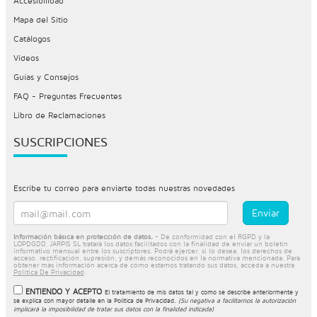
Accesibilidad
Mapa del Sitio
Catálogos
Vídeos
Guías y Consejos
FAQ - Preguntas Frecuentes
Libro de Reclamaciones
SUSCRIPCIONES
Escribe tu correo para enviarte todas nuestras novedades
Información básica en protección de datos.
- De conformidad con el RGPD y la
LOPDGDD, JARPIS SL tratará los datos facilitados con la finalidad de enviar un boletín
informativo mensual entre los suscriptores. Podrá ejercer, si lo desea, los derechos de
acceso, rectificación, supresión, y demás reconocidos en la normativa mencionada. Para
obtener más información acerca de cómo estamos tratando sus datos, acceda a nuestra
Política De Privacidad
.
ENTIENDO Y ACEPTO
El tratamiento de mis datos tal y como se describe anteriormente y
se explica con mayor detalle en la
Política de Privacidad
.
(Su negativa a facilitarnos la autorización
implicará la imposibilidad de tratar sus datos con la finalidad indicada)