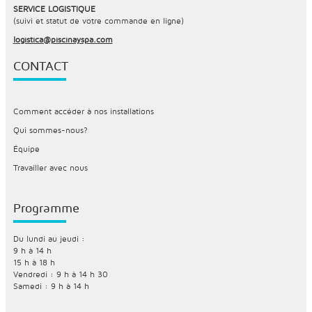
SERVICE LOGISTIQUE
(suivi et statut de votre commande en ligne)
logistica@piscinayspa.com
CONTACT
Comment accéder à nos installations
Qui sommes-nous?
Équipe
Travailler avec nous
Programme
Du lundi au jeudi :
9 h à 14 h
15 h à 18 h
Vendredi : 9 h à 14 h 30
Samedi : 9 h à 14 h