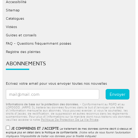
Accessibilité
Sitemap
Catalogues
Vidéos
Guides et conseils
FAQ - Questions fréquemment posées
Registre des plaintes
ABONNEMENTS
Ecrivez votre email pour vous envoyer toutes nos nouvelles
Informations de base sur la protection des données.
- Conformément au RGPD et au
LOPDGDD, JARPIS SL traitera les données fournies dans le but d\'envoyer une lettre
d\'information mensuelle aux abonnés. Vous pouvez exercer, si vous le souhaitez, les
droits d\'accès, de rectification, de suppression et autres reconnus dans les règlements
susmentionnés. Pour plus d\'informations sur la manière dont nous traitons vos données,
veuillez accéder à notre
Politique De Protection De La Vie Privée
.
JE COMPRENDS ET J'ACCEPTE
Le traitement de mes données comme décrit ci-dessus et
expliqué plus en détail dans la
Politique de confidentialité
.
(Votre refus de nous fournir l'autorisation
impliquera l'impossibilité de traiter vos données pour la finalité indiquée)