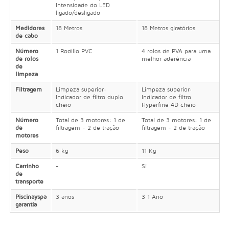
Intensidade do LED
ligado/desligado
Medidores
18 Metros
18 Metros giratórios
de cabo
Número
1 Rodillo PVC
4 rolos de PVA para uma
de rolos
melhor aderência
de
limpeza
Filtragem
Limpeza superior:
Limpeza superior:
Indicador de filtro duplo
Indicador de filtro
cheio
Hyperfine 4D cheio
Número
Total de 3 motores: 1 de
Total de 3 motores: 1 de
de
filtragem - 2 de tração
filtragem - 2 de tração
motores
Peso
6 kg
11 Kg
Carrinho
-
Si
de
transporte
Piscinayspa
3 anos
3 1 Ano
garantia