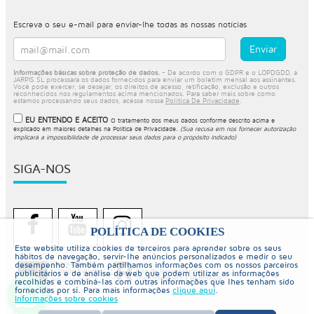
Escreva o seu e-mail para enviar-lhe todas as nossas notícias
Informações básicas sobre proteção de dados.
- De acordo com o GDPR e o LOPDGDD, a
JARPIS SL processará os dados fornecidos para enviar um boletim mensal aos assinantes.
Você pode exercer, se desejar, os direitos de acesso, retificação, exclusão e outros
reconhecidos nos regulamentos acima mencionados. Para saber mais sobre como
estamos processando seus dados, acesse nossa
Política De Privacidade
.
EU ENTENDO E ACEITO
O tratamento dos meus dados conforme descrito acima e
explicado em maiores detalhes na
Política de Privacidade
.
(Sua recusa em nos fornecer autorização
implicará a impossibilidade de processar seus dados para o propósito indicado)
SIGA-NOS
POLÍTICA DE COOKIES
Este website utiliza cookies de terceiros para aprender sobre os seus
hábitos de navegação, servir-lhe anúncios personalizados e medir o seu
desempenho. Também partilhamos informações com os nossos parceiros
publicitários e de análise da web que podem utilizar as informações
recolhidas e combiná-las com outras informações que lhes tenham sido
fornecidas por si. Para mais informações
clique aqui
.
Informações sobre cookies
© Copyright 2026 PiscinaySpa