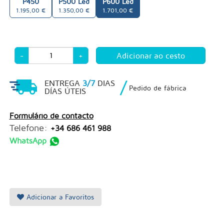
P450
P500 Led
P600 Led
1.195,00 €
1.350,00 €
1.701,00 €
-
+
/
ENTREGA
3/7
DIAS
Pedido de fábrica
DÍAS ÚTEIS
Formulário de contacto
Telefone:
+34 686 461 988
WhatsApp
Adicionar a Favoritos