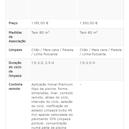
Preço
1.195,00 €
1.350,00 €
Medidas
Tem 80 m²
Tem 80 m²
da
Associação
Limpeza
Chão / Meia cana / Parede
Chão / Meia cana / Parede
/ Linha flutuante
/ Linha flutuante
Duração
1,5-2,0, 2,5 H
1,5-2,0 H
do ciclo
de
limpeza
Controle
Aplicação móvel Premium
-
remoto
(tipo de piscina, forma,
dimensões, liner, controlo
remoto, atraso do ciclo,
intervalo do ciclo, seleção
do ciclo, notificação do
estado) Limpeza turbo 45
min apenas velocidade do
pavimento 10% Limpeza
pontual: concentração
numa parte da piscina