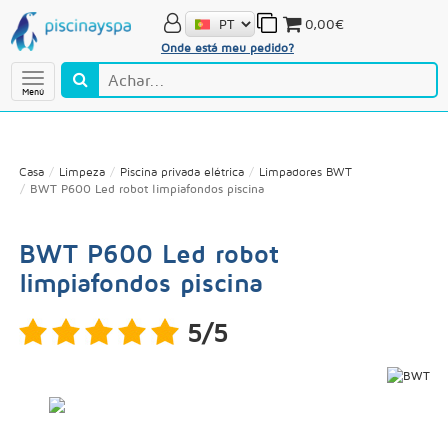
0,00€
Onde está meu pedido?
Menú
Casa
Limpeza
Piscina privada elétrica
Limpadores BWT
BWT P600 Led robot limpiafondos piscina
BWT P600 Led robot
limpiafondos piscina
5/5