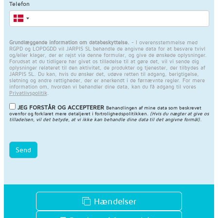
Telefon
Grundlæggende information om databeskyttelse.
- I overensstemmelse med
RGPD og LOPDGDD vil JARPIS SL behandle de angivne data for at besvare tvivl
og/eller klager, der er rejst via denne formular, og give de ønskede oplysninger.
Forudsat at du tidligere har givet os tilladelse til at gøre det, vil vi sende dig
oplysninger relateret til den aktivitet, de produkter og tjenester, der tilbydes af
JARPIS SL. Du kan, hvis du ønsker det, udøve retten til adgang, berigtigelse,
sletning og andre rettigheder, der er anerkendt i de førnævnte regler. For mere
information om, hvordan vi behandler dine data, kan du få adgang til vores
Privatlivspolitik
.
JEG FORSTÅR OG ACCEPTERER
Behandlingen af mine data som beskrevet
ovenfor og forklaret mere detaljeret i
fortrolighedspolitikken
.
(Hvis du nægter at give os
tilladelsen, vil det betyde, at vi ikke kan behandle dine data til det angivne formål).
Send
Hændelser