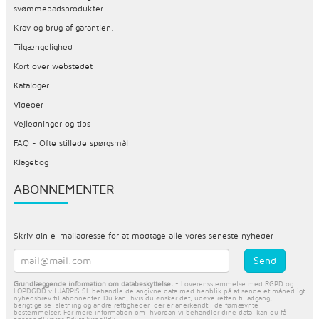
svømmebadsprodukter
Krav og brug af garantien.
Tilgængelighed
Kort over webstedet
Kataloger
Videoer
Vejledninger og tips
FAQ - Ofte stillede spørgsmål
Klagebog
ABONNEMENTER
Skriv din e-mailadresse for at modtage alle vores seneste nyheder
Grundlæggende information om databeskyttelse.
- I overensstemmelse med RGPD og
LOPDGDD vil JARPIS SL behandle de angivne data med henblik på at sende et månedligt
nyhedsbrev til abonnenter. Du kan, hvis du ønsker det, udøve retten til adgang,
berigtigelse, sletning og andre rettigheder, der er anerkendt i de førnævnte
bestemmelser. For mere information om, hvordan vi behandler dine data, kan du få