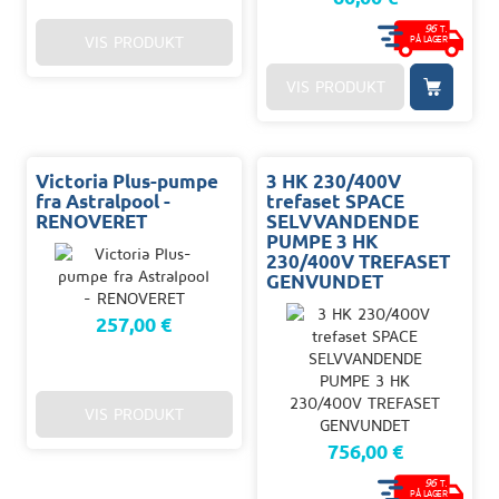
96
T.
VIS PRODUKT
PÅ LAGER
VIS PRODUKT
Victoria Plus-pumpe
3 HK 230/400V
fra Astralpool -
trefaset SPACE
RENOVERET
SELVVANDENDE
PUMPE 3 HK
230/400V TREFASET
GENVUNDET
257,00 €
VIS PRODUKT
756,00 €
96
T.
PÅ LAGER