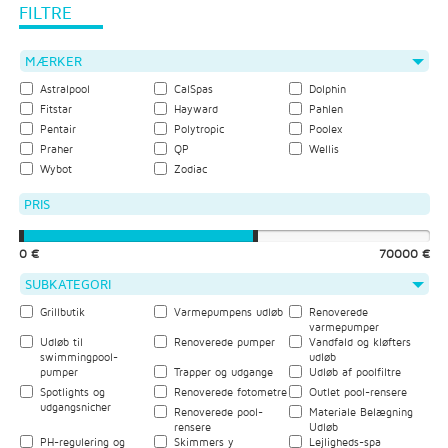
FILTRE
MÆRKER
Astralpool
CalSpas
Dolphin
Fitstar
Hayward
Pahlen
Pentair
Polytropic
Poolex
Praher
QP
Wellis
Wybot
Zodiac
PRIS
0 €
70000 €
SUBKATEGORI
Grillbutik
Varmepumpens udløb
Renoverede
varmepumper
Udløb til
Renoverede pumper
Vandfald og kløfters
swimmingpool-
udløb
pumper
Trapper og udgange
Udløb af poolfiltre
Spotlights og
Renoverede fotometre
Outlet pool-rensere
udgangsnicher
Renoverede pool-
Materiale Belægning
rensere
Udløb
PH-regulering og
Skimmers y
Lejligheds-spa