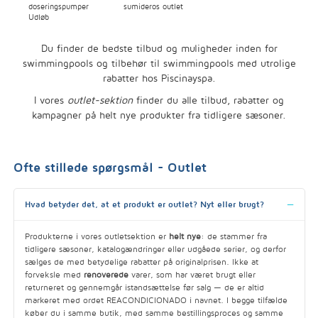
doseringspumper
sumideros outlet
Udløb
Du finder de bedste tilbud og muligheder inden for
swimmingpools og tilbehør til swimmingpools med utrolige
rabatter hos Piscinayspa.
I vores
outlet-sektion
finder du alle tilbud, rabatter og
kampagner på helt nye produkter fra tidligere sæsoner.
Ofte stillede spørgsmål - Outlet
Hvad betyder det, at et produkt er outlet? Nyt eller brugt?
Produkterne i vores outletsektion er
helt nye
: de stammer fra
tidligere sæsoner, katalogændringer eller udgåede serier, og derfor
sælges de med betydelige rabatter på originalprisen. Ikke at
forveksle med
renoverede
varer, som har været brugt eller
returneret og gennemgår istandsættelse før salg — de er altid
markeret med ordet REACONDICIONADO i navnet. I begge tilfælde
køber du i samme butik, med samme bestillingsproces og samme