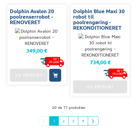
Dolphin Avalon 20
Dolphin Blue Maxi 30
poolrenserrobot -
robot til
RENOVERET
poolrengøring -
REKONDITIONERET
349,00 €
96
T.
734,00 €
PÅ LAGER
96
T.
PÅ LAGER
VIS PRODUKT
VIS PRODUKT
20 de 77 produkter
1
2
3
4