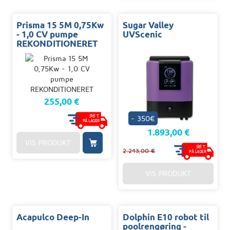
Prisma 15 5M 0,75Kw
Sugar Valley
- 1,0 CV pumpe
UVScenic
REKONDITIONERET
255,00 €
96
T.
- 350€
PÅ LAGER
1.893,00 €
VIS PRODUKT
96
T.
2.243,00 €
PÅ LAGER
VIS PRODUKT
Acapulco Deep-In
Dolphin E10 robot til
poolrengøring -