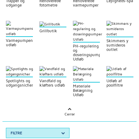
Trapper og
Renoverede
Renoverede
Lejligheds-spa
udgange
fotometre
varmepumper
Grillbutik
Varmepumpens
Skimmers y
udløb
sumideros
PH-regulering
outlet
og
doseringspumper
Udløb
Spotlights og
Vandfald og
Udløb af
udgangsnicher
kløfters udløb
poolfiltre
Materiale
Belægning
Udløb
Cerrar
FILTRE