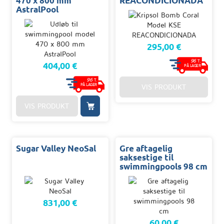
470 x 800 mm
REACONDICIONADA
AstralPool
295,00 €
96
T.
404,00 €
PÅ LAGER
96
T.
PÅ LAGER
VIS PRODUKT
VIS PRODUKT
Sugar Valley NeoSal
Gre aftagelig
saksestige til
swimmingpools 98 cm
831,00 €
60,00 €