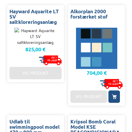
Hayward Aquarite LT
Alkorplan 2000
SV
forstærket stof
saltkloreringsanlæg
825,00 €
96
T.
PÅ LAGER
704,00 €
VIS PRODUKT
96
T.
PÅ LAGER
VIS PRODUKT
Udløb til
Kripsol Bomb Coral
swimmingpool model
Model KSE