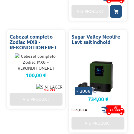
VIS PRODUKT
Cabezal completo
Sugar Valley Neolife
Zodiac MX8 -
Lavt saltindhold
REKONDITIONERET
100,00 €
- 200€
SIN-LAGER
734,00 €
VIS PRODUKT
96
T.
934,00 €
PÅ LAGER
VIS PRODUKT