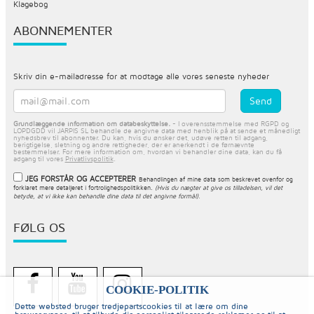
Klagebog
ABONNEMENTER
Skriv din e-mailadresse for at modtage alle vores seneste nyheder
Grundlæggende information om databeskyttelse.
- I overensstemmelse med RGPD og
LOPDGDD vil JARPIS SL behandle de angivne data med henblik på at sende et månedligt
nyhedsbrev til abonnenter. Du kan, hvis du ønsker det, udøve retten til adgang,
berigtigelse, sletning og andre rettigheder, der er anerkendt i de førnævnte
bestemmelser. For mere information om, hvordan vi behandler dine data, kan du få
adgang til vores
Privatlivspolitik
.
JEG FORSTÅR OG ACCEPTERER
Behandlingen af mine data som beskrevet ovenfor og
forklaret mere detaljeret i
fortrolighedspolitikken
.
(Hvis du nægter at give os tilladelsen, vil det
betyde, at vi ikke kan behandle dine data til det angivne formål).
FØLG OS
COOKIE-POLITIK
Dette websted bruger tredjepartscookies til at lære om dine