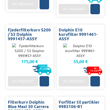
VIS PRODUKT
VIS PRODUKT
Fjederfilterkurv S200
Dolphin E10
/ S3 Dolphin
kurvfilter 9991461-
9991457-ASSY
ASSY
175,00 €
55,00 €
3/10
D.
96
T.
PÅ LAGER
PÅ LAGER
VIS PRODUKT
VIS PRODUKT
Filterkurv Dolphin
Forfilter til partikler
Blue Maxi 30 Carrera
9983106-R1