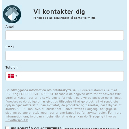
Vi kontakter dig
Fortæl os dine oplysninger, så kontakter vi dig.
Antal
Email
Telefon
Grundlæggende information om databeskyttelse.
- I overensstemmelse med
RGPD og LOPDGDD vil JARPIS SL behandle de angivne data for at besvare tvivl
og/eller klager, der er rejst via denne formular, og give de ønskede oplysninger.
Forudsat at du tidligere har givet os tilladelse til at gøre det, vil vi sende dig
oplysninger relateret til den aktivitet, de produkter og tjenester, der tilbydes af
JARPIS SL. Du kan, hvis du ønsker det, udøve retten til adgang, berigtigelse,
sletning og andre rettigheder, der er anerkendt i de førnævnte regler. For mere
information om, hvordan vi behandler dine data, kan du få adgang til vores
Privatlivspolitik
.
JEG FORSTÅR OG ACCEPTERER
Behandlingen af mine data som beskrevet