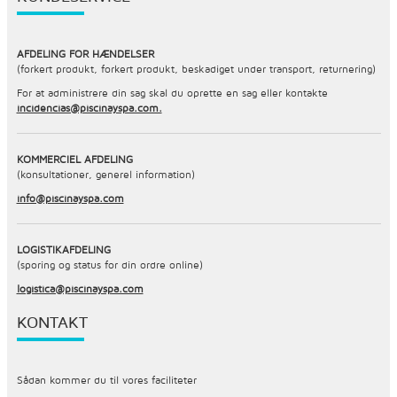
AFDELING FOR HÆNDELSER
(forkert produkt, forkert produkt, beskadiget under transport, returnering)
For at administrere din sag skal du oprette en sag eller kontakte
incidencias@piscinayspa.com.
KOMMERCIEL AFDELING
(konsultationer, generel information)
info@piscinayspa.com
LOGISTIKAFDELING
(sporing og status for din ordre online)
logistica@piscinayspa.com
KONTAKT
Sådan kommer du til vores faciliteter