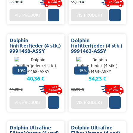
86,90 €
55,00 €
PÅ LAGER
PÅ LAGER
VIS PRODUKT
VIS PRODUKT
Dolphin
Dolphin
finfilterfjeder (4 stk.)
finfilterfjeder (4 stk.)
9991468-ASSY
9991463-ASSY
- 10%
- 15%
40,36 €
54,23 €
96
96
T.
T.
44,85 €
63,80 €
PÅ LAGER
PÅ LAGER
VIS PRODUKT
VIS PRODUKT
Dolphin Ultrafine
Dolphin Ultrafine
Filter Verano (4 und)
Filter Verano (4 und)