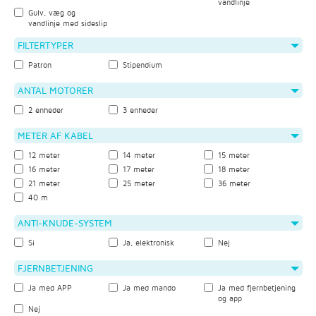
vandlinje
Gulv, væg og
vandlinje med sideslip
FILTERTYPER
Patron
Stipendium
ANTAL MOTORER
2 enheder
3 enheder
METER AF KABEL
12 meter
14 meter
15 meter
16 meter
17 meter
18 meter
21 meter
25 meter
36 meter
40 m
ANTI-KNUDE-SYSTEM
Si
Ja, elektronisk
Nej
FJERNBETJENING
Ja med APP
Ja med mando
Ja med fjernbetjening
og app
Nej