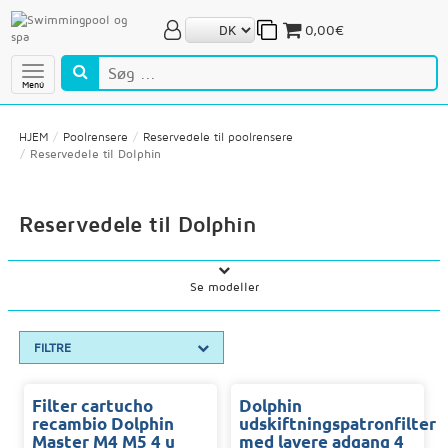
0,00€
Menú
HJEM
Poolrensere
Reservedele til poolrensere
Reservedele til Dolphin
Reservedele til Dolphin
Se modeller
FILTRE
Filter cartucho
Dolphin
recambio Dolphin
udskiftningspatronfilter
Master M4 M5 4 u
med lavere adgang 4