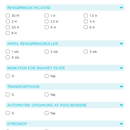
RENGØRINGSCYKLUSTID
30 M
1 H
1,5 H
2 H
2,5 H
3 H
3,5 H
4 H
6 H
8 H
ANTAL RENGØRINGSRULLER
1 stk.
2 stk.
3 stk.
4 stk.
INDIKATOR FOR SNAVSET FILTER
Si
Nej
TRANSPORTVOGN
Si
Nej
AUTOMATISK OPSAMLING AF POOLRENSERE
Si
Nej
GYROSKOP