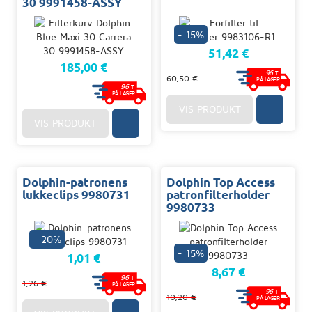
30 9991458-ASSY
- 15%
51,42 €
185,00 €
96
T.
60,50 €
PÅ LAGER
96
T.
PÅ LAGER
VIS PRODUKT
VIS PRODUKT
Dolphin-patronens
Dolphin Top Access
lukkeclips 9980731
patronfilterholder
9980733
- 20%
- 15%
1,01 €
8,67 €
96
T.
1,26 €
PÅ LAGER
96
T.
10,20 €
PÅ LAGER