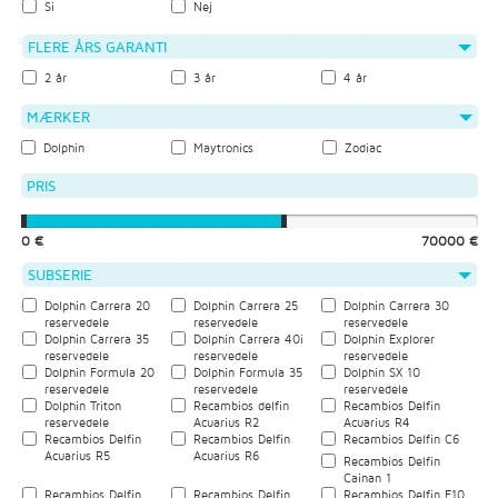
Si
Nej
FLERE ÅRS GARANTI
2 år
3 år
4 år
MÆRKER
Dolphin
Maytronics
Zodiac
PRIS
0 €
70000 €
SUBSERIE
Dolphin Carrera 20
Dolphin Carrera 25
Dolphin Carrera 30
reservedele
reservedele
reservedele
Dolphin Carrera 35
Dolphin Carrera 40i
Dolphin Explorer
reservedele
reservedele
reservedele
Dolphin Formula 20
Dolphin Formula 35
Dolphin SX 10
reservedele
reservedele
reservedele
Dolphin Triton
Recambios delfin
Recambios Delfin
reservedele
Acuarius R2
Acuarius R4
Recambios Delfin
Recambios Delfin
Recambios Delfin C6
Acuarius R5
Acuarius R6
Recambios Delfin
Cainan 1
Recambios Delfin
Recambios Delfin
Recambios Delfin E10