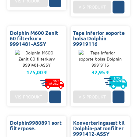
VIS PRODUKT
VIS PRODUKT
Dolphin M600 Zenit
Tapa inferior soporte
60 filterkurv
bolsa Dolphin
9991481-ASSY
99919116
175,00 €
32,95 €
3/10
D.
96
T.
PÅ LAGER
PÅ LAGER
VIS PRODUKT
VIS PRODUKT
Dolphin9980891 sort
Konverteringssæt til
filterpose.
Dolphin-patronfilter
9991412-ASSY