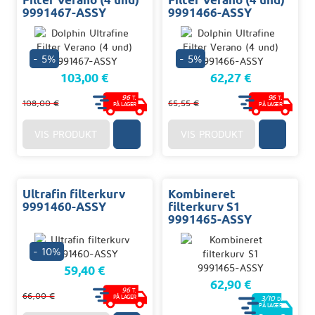
9991467-ASSY
9991466-ASSY
- 5%
- 5%
103,00 €
62,27 €
96
96
T.
T.
108,00 €
65,55 €
PÅ LAGER
PÅ LAGER
VIS PRODUKT
VIS PRODUKT
Ultrafin filterkurv
Kombineret
9991460-ASSY
filterkurv S1
9991465-ASSY
- 10%
59,40 €
62,90 €
96
T.
66,00 €
PÅ LAGER
3/10
D.
PÅ LAGER