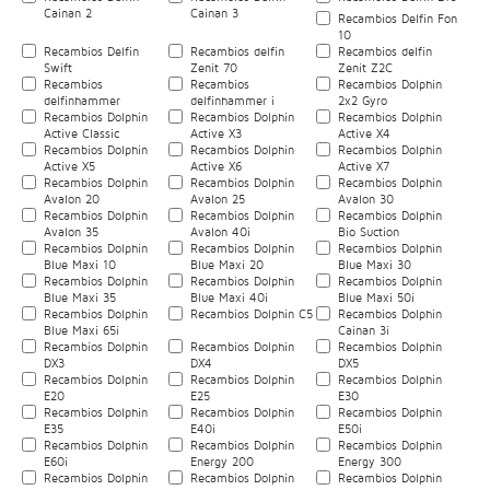
Cainan 2
Cainan 3
Recambios Delfin Fon
10
Recambios Delfin
Recambios delfin
Recambios delfin
Swift
Zenit 70
Zenit Z2C
Recambios
Recambios
Recambios Dolphin
delfinhammer
delfinhammer i
2x2 Gyro
Recambios Dolphin
Recambios Dolphin
Recambios Dolphin
Active Classic
Active X3
Active X4
Recambios Dolphin
Recambios Dolphin
Recambios Dolphin
Active X5
Active X6
Active X7
Recambios Dolphin
Recambios Dolphin
Recambios Dolphin
Avalon 20
Avalon 25
Avalon 30
Recambios Dolphin
Recambios Dolphin
Recambios Dolphin
Avalon 35
Avalon 40i
Bio Suction
Recambios Dolphin
Recambios Dolphin
Recambios Dolphin
Blue Maxi 10
Blue Maxi 20
Blue Maxi 30
Recambios Dolphin
Recambios Dolphin
Recambios Dolphin
Blue Maxi 35
Blue Maxi 40i
Blue Maxi 50i
Recambios Dolphin
Recambios Dolphin C5
Recambios Dolphin
Blue Maxi 65i
Cainan 3i
Recambios Dolphin
Recambios Dolphin
Recambios Dolphin
DX3
DX4
DX5
Recambios Dolphin
Recambios Dolphin
Recambios Dolphin
E20
E25
E30
Recambios Dolphin
Recambios Dolphin
Recambios Dolphin
E35
E40i
E50i
Recambios Dolphin
Recambios Dolphin
Recambios Dolphin
E60i
Energy 200
Energy 300
Recambios Dolphin
Recambios Dolphin
Recambios Dolphin