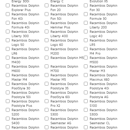
Energy 300i
Energy C
Evolution X5
Recambios Dolphin
Recambios Dolphin
Recambios Dolphin
Explorer Plus
Fon 20
Fon 30
Recambios Dolphin
Recambios Dolphin
Recambios Dolphin
Fon 40i
Fon 50i
Formula 30
Recambios Dolphin
Recambios Dolphin
Recambios Dolphin
Formula 40i
Hammer Plus
Liberty 200
Recambios Dolphin
Recambios Dolphin
Recambios Dolphin
Liberty 300
Liberty 400
Logic 40
Recambios Dolphin
Recambios Dolphin
Recambios Dolphin
Logic 50
Logic 60
LR5
Recambios Dolphin
Recambios Dolphin
Recambios Dolphin
LR6
M200
M4 Pro
Recambios Dolphin
Recambios Dolphin M5
Recambios Dolphin
M400
M500
Recambios Dolphin
Recambios Dolphin
Recambios Dolphin
M600
M700
Master M3
Recambios Dolphin
Recambios Dolphin
Recambios Dolphin
Master M4
Master M5
Maximus X60
Recambios Dolphin
Recambios Dolphin
Recambios Dolphin
PoolStyle 30
Poolstyle 35
Poolstyle 40i
Recambios Dolphin
Recambios Dolphin
Recambios Dolphin
Poolstyle 50i
PoolStyle 60i
Poolstyle AG
Recambios Dolphin
Recambios Dolphin
Recambios Dolphin
Poolstyle Plus
Pro X2
S100
Recambios Dolphin
Recambios Dolphin
Recambios Dolphin
S200
S300
S300i
Recambios Dolphin
Recambios Dolphin
Recambios Dolphin
S400
Seamaster AG
Seamaster CL
Recambios Dolphin
Recambios Dolphin
Recambios Dolphin