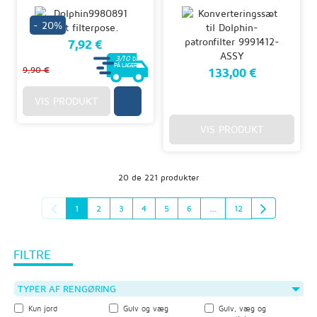
- 20%
7,92 €
3/10
D.
PÅ LAGER
9,90 €
133,00 €
VIS PRODUKT
VIS PRODUKT
20 de 221 produkter
1
2
3
4
5
6
...
12
FILTRE
TYPER AF RENGØRING
Kun jord
Gulv og væg
Gulv, væg og