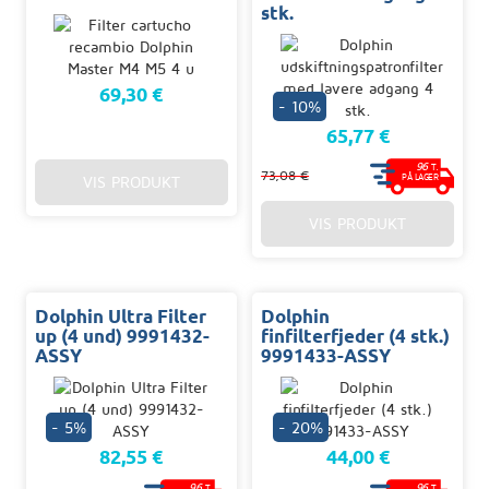
stk.
69,30 €
- 10%
65,77 €
96
T.
73,08 €
PÅ LAGER
VIS PRODUKT
VIS PRODUKT
Dolphin Ultra Filter
Dolphin
up (4 und) 9991432-
finfilterfjeder (4 stk.)
ASSY
9991433-ASSY
- 5%
- 20%
82,55 €
44,00 €
96
96
T.
T.