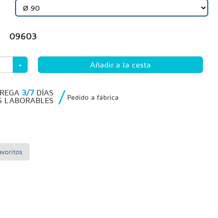
09603
+
/
TREGA
3/7
DÍAS
Pedido a fábrica
S LABORABLES
voritos