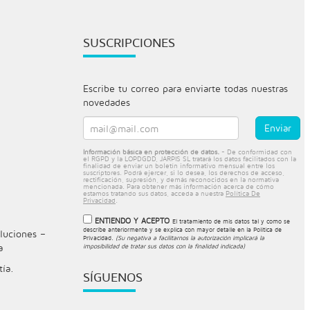
SUSCRIPCIONES
Escribe tu correo para enviarte todas nuestras
novedades
Información básica en protección de datos.
- De conformidad con
el RGPD y la LOPDGDD, JARPIS SL tratará los datos facilitados con la
finalidad de enviar un boletín informativo mensual entre los
suscriptores. Podrá ejercer, si lo desea, los derechos de acceso,
rectificación, supresión, y demás reconocidos en la normativa
mencionada. Para obtener más información acerca de cómo
estamos tratando sus datos, acceda a nuestra
Política De
Privacidad
.
ENTIENDO Y ACEPTO
El tratamiento de mis datos tal y como se
describe anteriormente y se explica con mayor detalle en la
Política de
luciones –
Privacidad
.
(Su negativa a facilitarnos la autorización implicará la
a
imposibilidad de tratar sus datos con la finalidad indicada)
tía.
SÍGUENOS