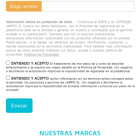
Elegir archivo
Información básica en protección de datos.
- Conforme al RGPD y la LOPDGDD,
JARPIS SL tratará los datos facilitados, con la finalidad de registrarle en la
plataforma web de la entidad y generar un usuario y contraseña que le permita
acceder a su cuenta/perfil. Siempre que nos lo autorice previamente,
enviaremos información relacionada con los productos ofrecidos por la entidad.
Podrá ejercer, si lo desea, los derechos de acceso, rectificación, supresión, y
demás reconocidos en la normativa mencionada. Para obtener más información
acerca de cómo estamos tratando sus datos, acceda a nuestra política de
privacidad.
Política De Privacidad
.
ENTIENDO Y ACEPTO
El tratamiento de mis datos tal y como se describe
anteriormente y se explica con mayor detalle en la
Política de Privacidad
.
(Su negativa
a facilitarnos la autorización implicará la imposibilidad de registrarse en la plataforma)
ENTIENDO Y ACEPTO
recibir información en los términos arriba indicados sobre
la actividad, los productos y servicios de JARPIS SL.
(Su negativa a facilitarnos la
autorización implicará la imposibilidad de enviarle información comercial por parte de la
entidad).
Enviar
NUESTRAS MARCAS