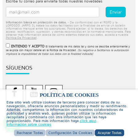
Escribe tu correo para enviarte todas nuestras novedades
Información básica en protección de datos.
- De conformidad con el RGPD y la
LOPDGDD, JARPIS SL tratará los datos facilitados con la finalidad de enviar un boletín
informativo mensual entre los suscriptores. Podrá ejercer, si lo desea, los derechos de
acceso, rectificación, supresión, y demás reconocidos en la normativa mencionada. Para
obtener más información acerca de cómo estamos tratando sus datos, acceda a nuestra
Política De Privacidad
.
ENTIENDO Y ACEPTO
El tratamiento de mis datos tal y como se describe anteriormente y
se explica con mayor detalle en la
Política de Privacidad
.
(Su negativa a facilitarnos la autorización
implicará la imposibilidad de tratar sus datos con la finalidad indicada)
SÍGUENOS
POLÍTICA DE COOKIES
Este sitio web utiliza cookies de terceros para conocer datos de su
navegación, ofrecerle anuncios personalizados y medir su rendimiento.
Además, compartimos la información con nuestros colaboradores de
publicidad y análisis web, quienes podrán utilizar la información
recopilada y combinarla con otra información que les haya
proporcionado. Para más información haga
click aquí
.
Información sobre cookies
© Copyright 2026 PiscinaySpa
Rechazar Todas
Configuración De Cookies
Aceptar Todas