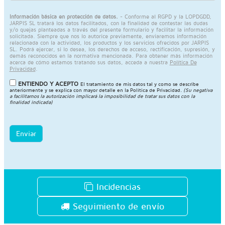
Información básica en protección de datos.
- Conforme al RGPD y la LOPDGDD,
JARPIS SL tratará los datos facilitados, con la finalidad de contestar las dudas
y/o quejas planteadas a través del presente formulario y facilitar la información
solicitada. Siempre que nos lo autorice previamente, enviaremos información
relacionada con la actividad, los productos y los servicios ofrecidos por JARPIS
SL. Podrá ejercer, si lo desea, los derechos de acceso, rectificación, supresión, y
demás reconocidos en la normativa mencionada. Para obtener más información
acerca de cómo estamos tratando sus datos, acceda a nuestra
Política De
Privacidad
.
ENTIENDO Y ACEPTO
El tratamiento de mis datos tal y como se describe
anteriormente y se explica con mayor detalle en la
Política de Privacidad
.
(Su negativa
a facilitarnos la autorización implicará la imposibilidad de tratar sus datos con la
finalidad indicada)
Enviar
Incidencias
Seguimiento de envío