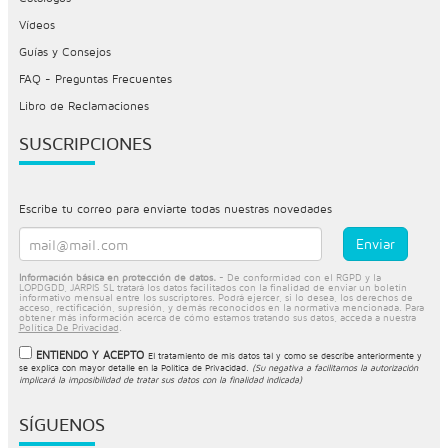
Vídeos
Guías y Consejos
FAQ - Preguntas Frecuentes
Libro de Reclamaciones
SUSCRIPCIONES
Escribe tu correo para enviarte todas nuestras novedades
Información básica en protección de datos.
- De conformidad con el RGPD y la
LOPDGDD, JARPIS SL tratará los datos facilitados con la finalidad de enviar un boletín
informativo mensual entre los suscriptores. Podrá ejercer, si lo desea, los derechos de
acceso, rectificación, supresión, y demás reconocidos en la normativa mencionada. Para
obtener más información acerca de cómo estamos tratando sus datos, acceda a nuestra
Política De Privacidad
.
ENTIENDO Y ACEPTO
El tratamiento de mis datos tal y como se describe anteriormente y
se explica con mayor detalle en la
Política de Privacidad
.
(Su negativa a facilitarnos la autorización
implicará la imposibilidad de tratar sus datos con la finalidad indicada)
SÍGUENOS