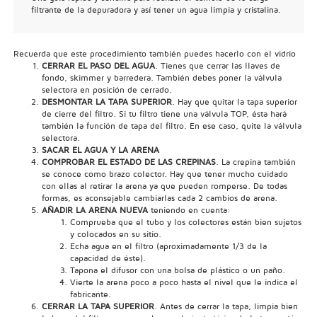
filtrante de la depuradora y así tener un agua limpia y cristalina.
Recuerda que este procedimiento también puedes hacerlo con el vidrio
CERRAR EL PASO DEL AGUA
. Tienes que cerrar las llaves de
fondo, skimmer y barredera. También debes poner la válvula
selectora en posición de cerrado.
DESMONTAR LA TAPA SUPERIOR
. Hay que quitar la tapa superior
de cierre del filtro. Si tu filtro tiene una válvula TOP, ésta hará
también la función de tapa del filtro. En ese caso, quite la válvula
selectora.
SACAR EL AGUA Y LA ARENA
COMPROBAR EL ESTADO DE LAS CREPINAS
. La crepina también
se conoce como brazo colector. Hay que tener mucho cuidado
con ellas al retirar la arena ya que pueden romperse. De todas
formas, es aconsejable cambiarlas cada 2 cambios de arena.
AÑADIR LA ARENA NUEVA
teniendo en cuenta:
Comprueba que el tubo y los colectores están bien sujetos
y colocados en su sitio.
Echa agua en el filtro (aproximadamente 1/3 de la
capacidad de éste).
Tapona el difusor con una bolsa de plástico o un paño.
Vierte la arena poco a poco hasta el nivel que le indica el
fabricante.
CERRAR LA TAPA SUPERIOR
. Antes de cerrar la tapa, limpia bien