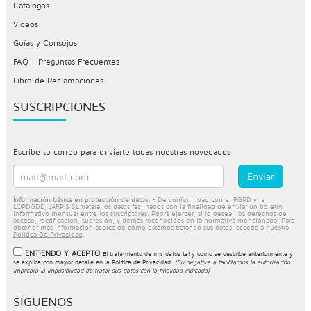
Catálogos
Vídeos
Guías y Consejos
FAQ - Preguntas Frecuentes
Libro de Reclamaciones
SUSCRIPCIONES
Escribe tu correo para enviarte todas nuestras novedades
Información básica en protección de datos.
- De conformidad con el RGPD y la
LOPDGDD, JARPIS SL tratará los datos facilitados con la finalidad de enviar un boletín
informativo mensual entre los suscriptores. Podrá ejercer, si lo desea, los derechos de
acceso, rectificación, supresión, y demás reconocidos en la normativa mencionada. Para
obtener más información acerca de cómo estamos tratando sus datos, acceda a nuestra
Política De Privacidad
.
ENTIENDO Y ACEPTO
El tratamiento de mis datos tal y como se describe anteriormente y
se explica con mayor detalle en la
Política de Privacidad
.
(Su negativa a facilitarnos la autorización
implicará la imposibilidad de tratar sus datos con la finalidad indicada)
SÍGUENOS