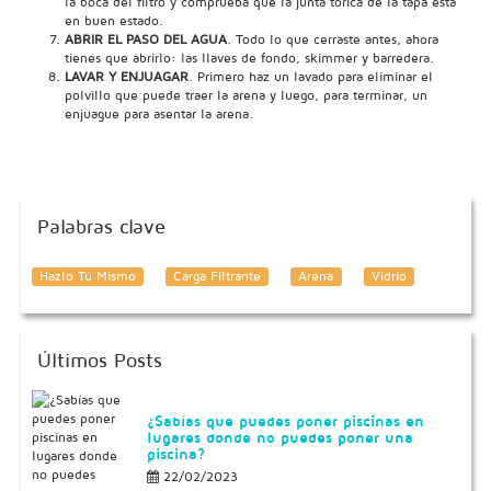
la boca del filtro y comprueba que la junta tórica de la tapa está
en buen estado.
ABRIR EL PASO DEL AGUA
. Todo lo que cerraste antes, ahora
tienes que abrirlo: las llaves de fondo, skimmer y barredera.
LAVAR Y ENJUAGAR
. Primero haz un lavado para eliminar el
polvillo que puede traer la arena y luego, para terminar, un
enjuague para asentar la arena.
Palabras clave
Hazlo Tú Mismo
Carga Filtrante
Arena
Vidrio
Últimos Posts
¿Sabías que puedes poner piscinas en
lugares donde no puedes poner una
piscina?
22/02/2023