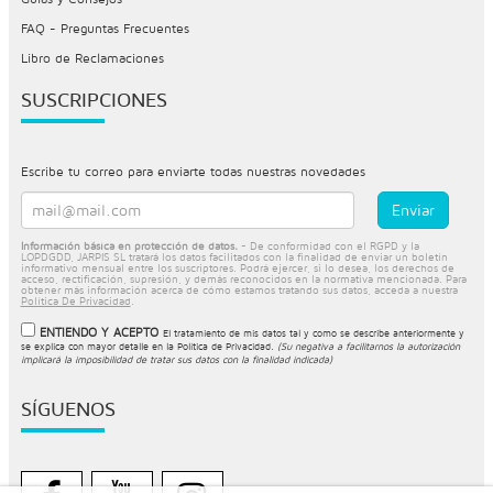
FAQ - Preguntas Frecuentes
Libro de Reclamaciones
SUSCRIPCIONES
Escribe tu correo para enviarte todas nuestras novedades
Información básica en protección de datos.
- De conformidad con el RGPD y la
LOPDGDD, JARPIS SL tratará los datos facilitados con la finalidad de enviar un boletín
informativo mensual entre los suscriptores. Podrá ejercer, si lo desea, los derechos de
acceso, rectificación, supresión, y demás reconocidos en la normativa mencionada. Para
obtener más información acerca de cómo estamos tratando sus datos, acceda a nuestra
Política De Privacidad
.
ENTIENDO Y ACEPTO
El tratamiento de mis datos tal y como se describe anteriormente y
se explica con mayor detalle en la
Política de Privacidad
.
(Su negativa a facilitarnos la autorización
implicará la imposibilidad de tratar sus datos con la finalidad indicada)
SÍGUENOS