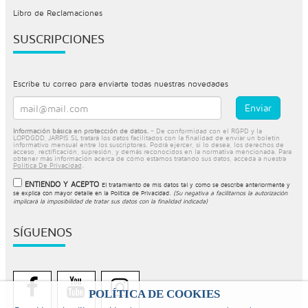
Libro de Reclamaciones
SUSCRIPCIONES
Escribe tu correo para enviarte todas nuestras novedades
Información básica en protección de datos.
- De conformidad con el RGPD y la
LOPDGDD, JARPIS SL tratará los datos facilitados con la finalidad de enviar un boletín
informativo mensual entre los suscriptores. Podrá ejercer, si lo desea, los derechos de
acceso, rectificación, supresión, y demás reconocidos en la normativa mencionada. Para
obtener más información acerca de cómo estamos tratando sus datos, acceda a nuestra
Política De Privacidad
.
ENTIENDO Y ACEPTO
El tratamiento de mis datos tal y como se describe anteriormente y
se explica con mayor detalle en la
Política de Privacidad
.
(Su negativa a facilitarnos la autorización
implicará la imposibilidad de tratar sus datos con la finalidad indicada)
SÍGUENOS
POLÍTICA DE COOKIES