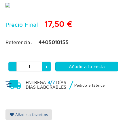
17,50 €
Precio Final
Referencia:
4405010155
-
+
/
ENTREGA
3/7
DÍAS
Pedido a fábrica
DÍAS LABORABLES
Añadir a favoritos