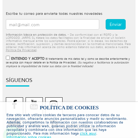
Escribe tu correo para enviarte todas nuestras novedades
Información básica en protección de datos.
- De conformidad con el RGPD y la
LOPDGDD, JARPIS SL tratará los datos facilitados con la finalidad de enviar un boletín
informativo mensual entre los suscriptores. Podrá ejercer, si lo desea, los derechos de
acceso, rectificación, supresión, y demás reconocidos en la normativa mencionada. Para
obtener más información acerca de cómo estamos tratando sus datos, acceda a nuestra
Política De Privacidad
.
ENTIENDO Y ACEPTO
El tratamiento de mis datos tal y como se describe anteriormente y
se explica con mayor detalle en la
Política de Privacidad
.
(Su negativa a facilitarnos la autorización
implicará la imposibilidad de tratar sus datos con la finalidad indicada)
SÍGUENOS
POLÍTICA DE COOKIES
Este sitio web utiliza cookies de terceros para conocer datos de su
navegación, ofrecerle anuncios personalizados y medir su rendimiento.
Además, compartimos la información con nuestros colaboradores de
publicidad y análisis web, quienes podrán utilizar la información
recopilada y combinarla con otra información que les haya
proporcionado. Para más información haga
click aquí
.
Información sobre cookies