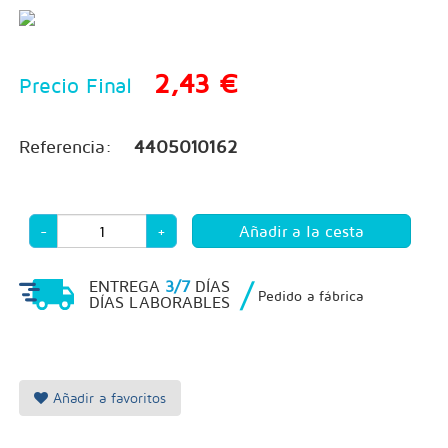
2,43 €
Precio Final
Referencia:
4405010162
-
+
/
ENTREGA
3/7
DÍAS
Pedido a fábrica
DÍAS LABORABLES
Añadir a favoritos