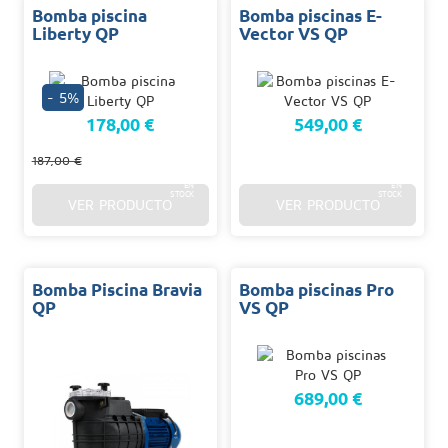
Bomba piscina
Bomba piscinas E-
Liberty QP
Vector VS QP
- 5%
178,00 €
549,00 €
187,00 €
48/96
48/96
H.
H.
EN
EN
STOCK
STOCK
VER PRODUCTO
VER PRODUCTO
Bomba Piscina Bravia
Bomba piscinas Pro
QP
VS QP
689,00 €