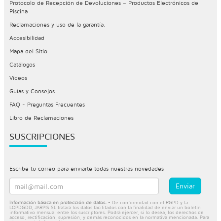
Protocolo de Recepción de Devoluciones – Productos Electrónicos de
Piscina
Reclamaciones y uso de la garantía.
Accesibilidad
Mapa del Sitio
Catálogos
Vídeos
Guías y Consejos
FAQ - Preguntas Frecuentes
Libro de Reclamaciones
SUSCRIPCIONES
Escribe tu correo para enviarte todas nuestras novedades
Información básica en protección de datos.
- De conformidad con el RGPD y la
LOPDGDD, JARPIS SL tratará los datos facilitados con la finalidad de enviar un boletín
informativo mensual entre los suscriptores. Podrá ejercer, si lo desea, los derechos de
acceso, rectificación, supresión, y demás reconocidos en la normativa mencionada. Para