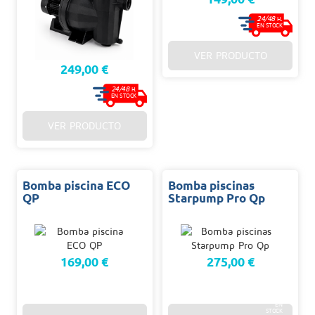
24/48
H.
EN STOCK
VER PRODUCTO
249,00 €
24/48
H.
EN STOCK
VER PRODUCTO
Bomba piscina ECO
Bomba piscinas
QP
Starpump Pro Qp
169,00 €
275,00 €
48/96
H.
EN
STOCK