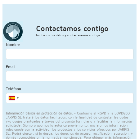
Contactamos contigo
Indícanos tus datos y contactaremos contigo.
Nombre
Email
Teléfono
Información básica en protección de datos.
- Conforme al RGPD y la LOPDGDD,
JARPIS SL tratará los datos facilitados, con la finalidad de contestar las dudas
y/o quejas planteadas a través del presente formulario y facilitar la información
solicitada. Siempre que nos lo autorice previamente, enviaremos información
relacionada con la actividad, los productos y los servicios ofrecidos por JARPIS
SL. Podrá ejercer, si lo desea, los derechos de acceso, rectificación, supresión, y
demás reconocidos en la normativa mencionada. Para obtener más información