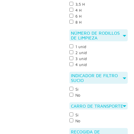
3,5 H
4 H
6 H
8 H
NÚMERO DE RODILLOS
DE LIMPIEZA
1 unid
2 unid
3 unid
4 unid
INDICADOR DE FILTRO
SUCIO
Si
No
CARRO DE TRANSPORTE
Si
No
RECOGIDA DE