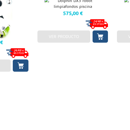
575,00 €
24/48
H.
EN STOCK
VER PRODUCTO
 €
24/48
H.
EN STOCK