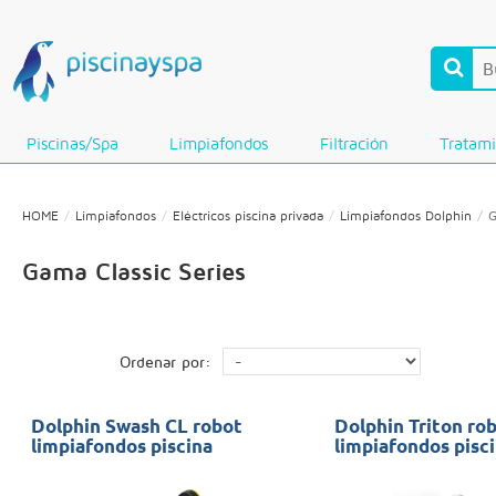
Piscinas/Spa
Limpiafondos
Filtración
Tratam
HOME
Limpiafondos
Eléctricos piscina privada
Limpiafondos Dolphin
G
Gama Classic Series
Ordenar por:
Dolphin Swash CL robot
Dolphin Triton ro
limpiafondos piscina
limpiafondos pisc