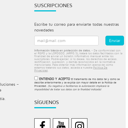
SUSCRIPCIONES
Escribe tu correo para enviarte todas nuestras
novedades
Información básica en protección de datos.
- De conformidad con
el RGPD y la LOPDGDD, JARPIS SL tratará los datos facilitados con la
finalidad de enviar un boletín informativo mensual entre los
suscriptores. Podrá ejercer, si lo desea, los derechos de acceso,
rectificación, supresión, y demás reconocidos en la normativa
mencionada. Para obtener más información acerca de cómo
estamos tratando sus datos, acceda a nuestra
Política De
Privacidad
.
ENTIENDO Y ACEPTO
El tratamiento de mis datos tal y como se
describe anteriormente y se explica con mayor detalle en la
Política de
luciones –
Privacidad
.
(Su negativa a facilitarnos la autorización implicará la
a
imposibilidad de tratar sus datos con la finalidad indicada)
tía.
SÍGUENOS