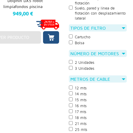
flotación
Suelo, pared y linea de
949,00 €
flotación con desplazamiento
lateral
24/48
H.
EN STOCK
TIPOS DE FILTRO
VER PRODUCTO
Cartucho
Bolsa
NÚMERO DE MOTORES
2 Unidades
3 Unidades
METROS DE CABLE
12 mts
14 mts
15 mts
16 mts
17 mts
18 mts
21 mts
25 mts