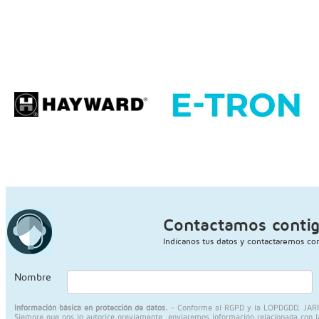
Contactamos conti
Indícanos tus datos y contactaremos con
Nombre
Información básica en protección de datos.
- Conforme al RGPD y la LOPDGDD, JARPIS S
Siempre que nos lo autorice previamente, enviaremos información relacionada con la a