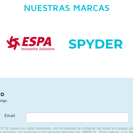
NUESTRAS MARCAS
go
tigo.
Email
L tratará los datos facilitados, con la finalidad de contestar las dudas y/o quejas plant
ctividad, los productos y los servicios ofrecidos por JARPIS SL. Podrá ejercer, si lo de