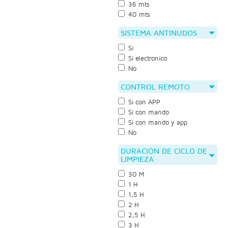
36 mts
40 mts
SISTEMA ANTINUDOS
Si
Si electronico
No
CONTROL REMOTO
Si con APP
Si con mando
Si con mando y app
No
DURACIÓN DE CICLO DE
LIMPIEZA
30 M
1 H
1,5 H
2 H
2,5 H
3 H