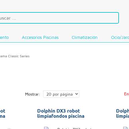
iento
Accesorios Piscinas
Climatización
Ocio/Jar
ama Classic Series
En
Mostrar:
bot
Dolphin DX3 robot
Dolph
ina
limpiafondos piscina
limpi