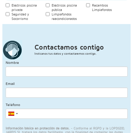
Eléctricos piscina
Eléctricos piscina
Recambios
privada
pública
Limpiafondos
Seguridad y
Limpiafondos
Socorrismo
reacondicionados
Contactamos contigo
Indícanos tus datos y contactaremos contigo.
Nombre
Email
Teléfono
Información básica en protección de datos.
- Conforme al RGPD y la LOPDGDD,
JARPIS SL tratará los datos facilitados, con la finalidad de contestar las dudas