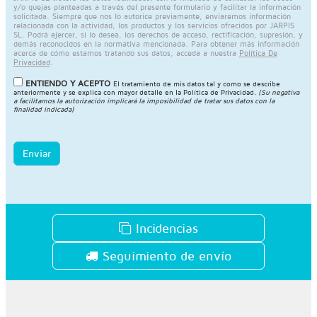
y/o quejas planteadas a través del presente formulario y facilitar la información
solicitada. Siempre que nos lo autorice previamente, enviaremos información
relacionada con la actividad, los productos y los servicios ofrecidos por JARPIS
SL. Podrá ejercer, si lo desea, los derechos de acceso, rectificación, supresión, y
demás reconocidos en la normativa mencionada. Para obtener más información
acerca de cómo estamos tratando sus datos, acceda a nuestra
Política De
Privacidad
.
ENTIENDO Y ACEPTO
El tratamiento de mis datos tal y como se describe
anteriormente y se explica con mayor detalle en la
Política de Privacidad
.
(Su negativa
a facilitarnos la autorización implicará la imposibilidad de tratar sus datos con la
finalidad indicada)
Enviar
Incidencias
Seguimiento de envío