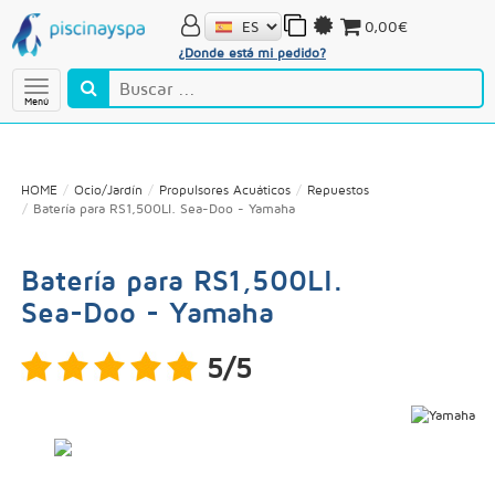
0,00€
¿Donde está mi pedido?
Menú
HOME
Ocio/Jardín
Propulsores Acuáticos
Repuestos
Batería para RS1,500LI. Sea-Doo - Yamaha
Batería para RS1,500LI.
Sea-Doo - Yamaha
5/5