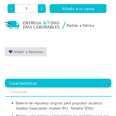
-
+
/
ENTREGA
3/7
DÍAS
Pedido a fábrica
DÍAS LABORABLES
Añadir a favoritos
Características
Consultas
Batería de repuesto original para propulsor acuático
Seadoo Seascooter modelo RS1, Yamaha 500LI
Mantén esta batería como batería de recambio para que