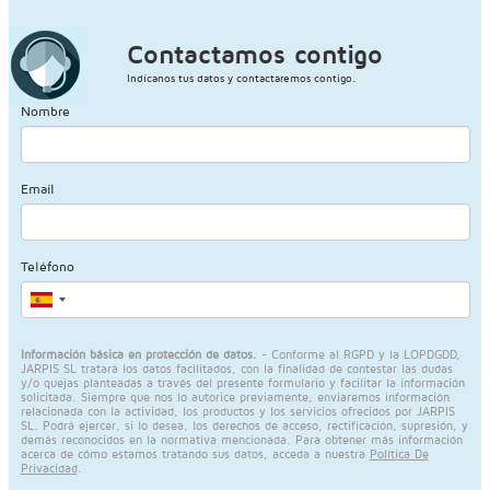
Contactamos contigo
Indícanos tus datos y contactaremos contigo.
Nombre
Email
Teléfono
Información básica en protección de datos.
- Conforme al RGPD y la LOPDGDD,
JARPIS SL tratará los datos facilitados, con la finalidad de contestar las dudas
y/o quejas planteadas a través del presente formulario y facilitar la información
solicitada. Siempre que nos lo autorice previamente, enviaremos información
relacionada con la actividad, los productos y los servicios ofrecidos por JARPIS
SL. Podrá ejercer, si lo desea, los derechos de acceso, rectificación, supresión, y
demás reconocidos en la normativa mencionada. Para obtener más información
acerca de cómo estamos tratando sus datos, acceda a nuestra
Política De
Privacidad
.