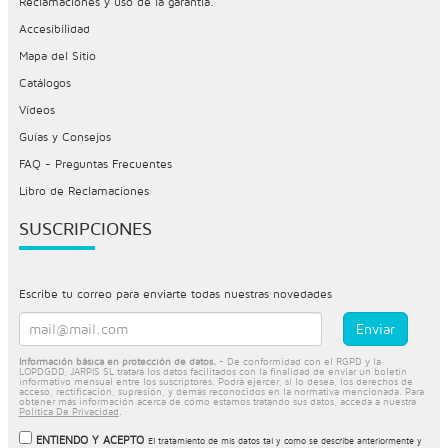
Reclamaciones y uso de la garantía.
Accesibilidad
Mapa del Sitio
Catálogos
Vídeos
Guías y Consejos
FAQ - Preguntas Frecuentes
Libro de Reclamaciones
SUSCRIPCIONES
Escribe tu correo para enviarte todas nuestras novedades
Información básica en protección de datos.
- De conformidad con el RGPD y la
LOPDGDD, JARPIS SL tratará los datos facilitados con la finalidad de enviar un boletín
informativo mensual entre los suscriptores. Podrá ejercer, si lo desea, los derechos de
acceso, rectificación, supresión, y demás reconocidos en la normativa mencionada. Para
obtener más información acerca de cómo estamos tratando sus datos, acceda a nuestra
Política De Privacidad
.
ENTIENDO Y ACEPTO
El tratamiento de mis datos tal y como se describe anteriormente y