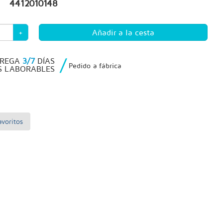
4412010148
+
/
TREGA
3/7
DÍAS
Pedido a fábrica
S LABORABLES
voritos