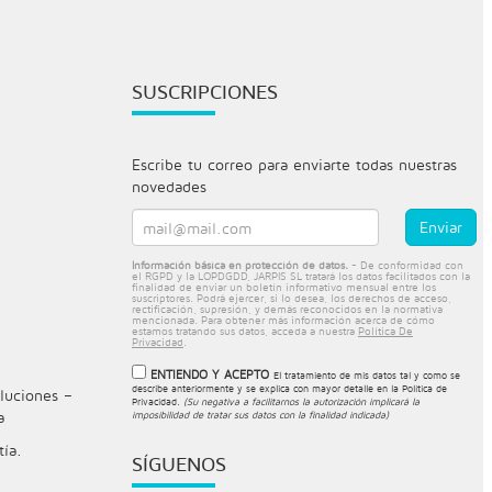
SUSCRIPCIONES
Escribe tu correo para enviarte todas nuestras
novedades
Información básica en protección de datos.
- De conformidad con
el RGPD y la LOPDGDD, JARPIS SL tratará los datos facilitados con la
finalidad de enviar un boletín informativo mensual entre los
suscriptores. Podrá ejercer, si lo desea, los derechos de acceso,
rectificación, supresión, y demás reconocidos en la normativa
mencionada. Para obtener más información acerca de cómo
estamos tratando sus datos, acceda a nuestra
Política De
Privacidad
.
ENTIENDO Y ACEPTO
El tratamiento de mis datos tal y como se
describe anteriormente y se explica con mayor detalle en la
Política de
luciones –
Privacidad
.
(Su negativa a facilitarnos la autorización implicará la
a
imposibilidad de tratar sus datos con la finalidad indicada)
tía.
SÍGUENOS