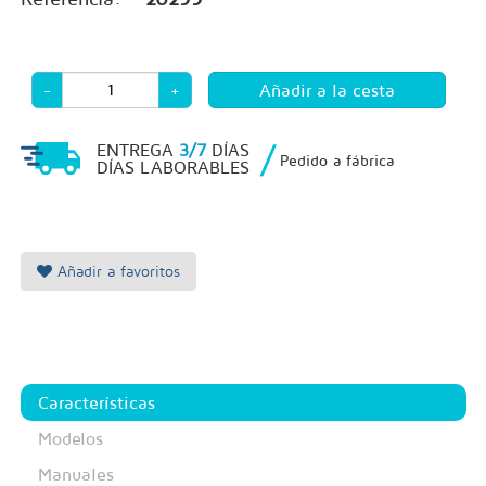
-
+
/
ENTREGA
3/7
DÍAS
Pedido a fábrica
DÍAS LABORABLES
Añadir a favoritos
Características
Modelos
Manuales