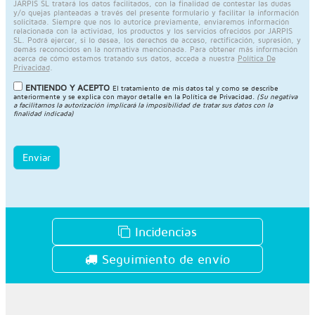
JARPIS SL tratará los datos facilitados, con la finalidad de contestar las dudas
y/o quejas planteadas a través del presente formulario y facilitar la información
solicitada. Siempre que nos lo autorice previamente, enviaremos información
relacionada con la actividad, los productos y los servicios ofrecidos por JARPIS
SL. Podrá ejercer, si lo desea, los derechos de acceso, rectificación, supresión, y
demás reconocidos en la normativa mencionada. Para obtener más información
acerca de cómo estamos tratando sus datos, acceda a nuestra
Política De
Privacidad
.
ENTIENDO Y ACEPTO
El tratamiento de mis datos tal y como se describe
anteriormente y se explica con mayor detalle en la
Política de Privacidad
.
(Su negativa
a facilitarnos la autorización implicará la imposibilidad de tratar sus datos con la
finalidad indicada)
Enviar
Incidencias
Seguimiento de envío