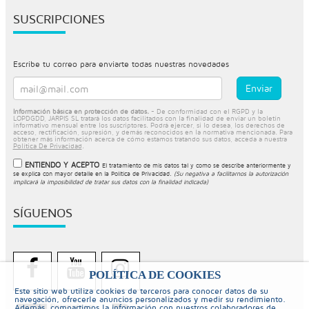
SUSCRIPCIONES
Escribe tu correo para enviarte todas nuestras novedades
Información básica en protección de datos.
- De conformidad con el RGPD y la
LOPDGDD, JARPIS SL tratará los datos facilitados con la finalidad de enviar un boletín
informativo mensual entre los suscriptores. Podrá ejercer, si lo desea, los derechos de
acceso, rectificación, supresión, y demás reconocidos en la normativa mencionada. Para
obtener más información acerca de cómo estamos tratando sus datos, acceda a nuestra
Política De Privacidad
.
ENTIENDO Y ACEPTO
El tratamiento de mis datos tal y como se describe anteriormente y
se explica con mayor detalle en la
Política de Privacidad
.
(Su negativa a facilitarnos la autorización
implicará la imposibilidad de tratar sus datos con la finalidad indicada)
SÍGUENOS
POLÍTICA DE COOKIES
Este sitio web utiliza cookies de terceros para conocer datos de su
navegación, ofrecerle anuncios personalizados y medir su rendimiento.
Además, compartimos la información con nuestros colaboradores de