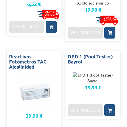
6,52 €
19,90 €
24/48
H.
EN STOCK
24/48
H.
EN STOCK
VER PRODUCTO
VER PRODUCTO
Reactivos
DPD 1 (Pool Tester)
Fotómetros TAC
Bayrol
Alcalinidad
19,99 €
VER PRODUCTO
39,90 €