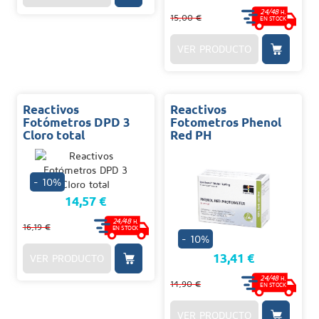
24/48
H.
15,00 €
EN STOCK
VER PRODUCTO
Reactivos
Reactivos
Fotómetros DPD 3
Fotometros Phenol
Cloro total
Red PH
- 10%
14,57 €
24/48
H.
16,19 €
EN STOCK
- 10%
13,41 €
VER PRODUCTO
24/48
H.
14,90 €
EN STOCK
VER PRODUCTO