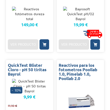
149,00 €
19,99 €
24/48
H.
EN STOCK
VER PRODUCTO
VER PRODUCTO
QuickTest Blister
Reactivos para los
Cloro - pH 50 tiritas
fotometros Poollab
Bayrol
1.0, Pimelab 1.0,
Poollab 2.0
- 10%
9,99 €
11,10 €