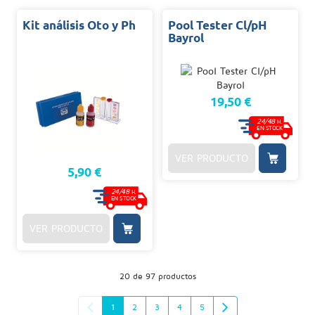
Kit análisis Oto y Ph
Pool Tester Cl/pH
Bayrol
19,50 €
24/48
H.
EN STOCK
VER PRODUCTO
5,90 €
24/48
H.
EN STOCK
VER PRODUCTO
20 de 97 productos
1
2
3
4
5