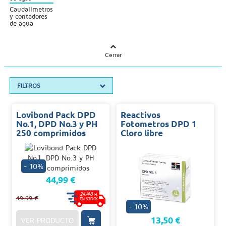
Caudalímetros
y contadores
de agua
Cerrar
FILTROS
Lovibond Pack DPD
Reactivos
No.1, DPD No.3 y PH
Fotometros DPD 1
250 comprimidos
Cloro libre
- 10%
44,99 €
24/48
H.
49,99 €
EN STOCK
- 10%
13,50 €
VER PRODUCTO