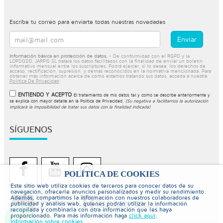
Escribe tu correo para enviarte todas nuestras novedades
Información básica en protección de datos.
- De conformidad con el RGPD y la
LOPDGDD, JARPIS SL tratará los datos facilitados con la finalidad de enviar un boletín
informativo mensual entre los suscriptores. Podrá ejercer, si lo desea, los derechos de
acceso, rectificación, supresión, y demás reconocidos en la normativa mencionada. Para
obtener más información acerca de cómo estamos tratando sus datos, acceda a nuestra
Política De Privacidad
.
ENTIENDO Y ACEPTO
El tratamiento de mis datos tal y como se describe anteriormente y
se explica con mayor detalle en la
Política de Privacidad
.
(Su negativa a facilitarnos la autorización
implicará la imposibilidad de tratar sus datos con la finalidad indicada)
SÍGUENOS
POLÍTICA DE COOKIES
Este sitio web utiliza cookies de terceros para conocer datos de su
navegación, ofrecerle anuncios personalizados y medir su rendimiento.
Además, compartimos la información con nuestros colaboradores de
publicidad y análisis web, quienes podrán utilizar la información
recopilada y combinarla con otra información que les haya
proporcionado. Para más información haga
click aquí
.
Información sobre cookies