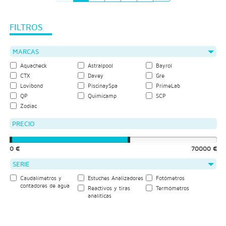
FILTROS
MARCAS
Aquacheck
Astralpool
Bayrol
CTX
Davey
Gre
Lovibond
PiscinaySpa
PrimeLab
QP
Quimicamp
SCP
Zodiac
PRECIO
0 €
70000 €
SERIE
Caudalímetros y
Estuches Analizadores
Fotómetros
contadores de agua
Reactivos y tiras
Termómetros
analíticas