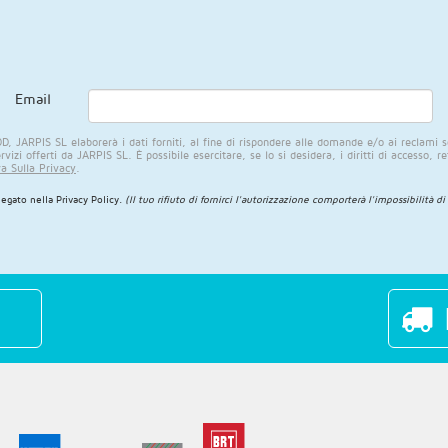
Email
 JARPIS SL elaborerà i dati forniti, al fine di rispondere alle domande e/o ai reclami so
ervizi offerti da JARPIS SL. È possibile esercitare, se lo si desidera, i diritti di accesso, 
a Sulla Privacy
.
iegato nella
Privacy Policy
.
(Il tuo rifiuto di fornirci l'autorizzazione comporterà l'impossibilità di