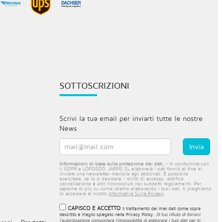
SOTTOSCRIZIONI
Scrivi la tua email per inviarti tutte le nostre
News
Informazioni di base sulla protezione dei dati.
- In conformità con
il GDPR e LOPDGDD, JARPIS SL elaborerà i dati forniti al fine di
inviare una newsletter mensile agli abbonati. È possibile
esercitare, se lo si desidera, i diritti di accesso, rettifica,
cancellazione e altri riconosciuti nei suddetti regolamenti. Per
saperne di più su come stiamo elaborando i tuoi dati, ti preghiamo
di accedere al nostro
Informativa Sulla Privacy
.
CAPISCO E ACCETTO
Il trattamento dei miei dati come sopra
descritto e meglio spiegato nella
Privacy Policy
.
(Il tuo rifiuto di fornirci
l'autorizzazione comporterà l'impossibilità di elaborare i tuoi dati per lo