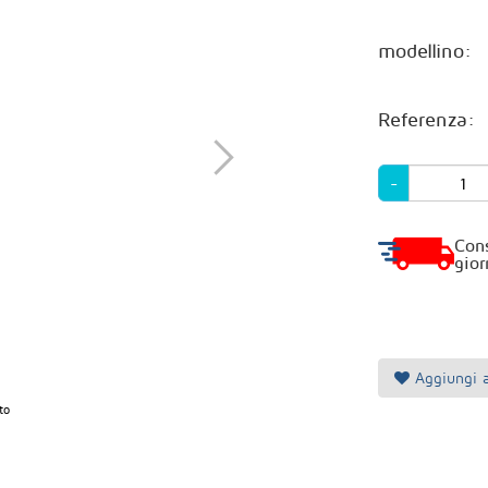
modellino:
Referenza:
-
Con
gior
Aggiungi a 
to