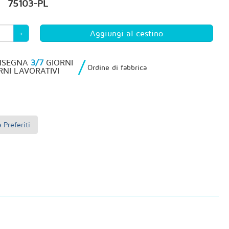
75103-PL
+
/
NSEGNA
3/7
GIORNI
Ordine di fabbrica
RNI LAVORATIVI
Preferiti