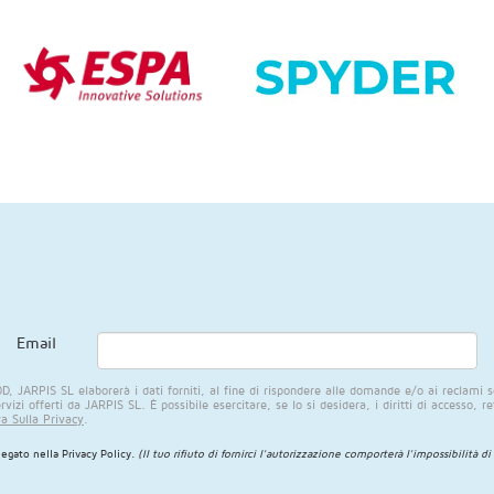
Email
 JARPIS SL elaborerà i dati forniti, al fine di rispondere alle domande e/o ai reclami so
ervizi offerti da JARPIS SL. È possibile esercitare, se lo si desidera, i diritti di accesso, 
a Sulla Privacy
.
iegato nella
Privacy Policy
.
(Il tuo rifiuto di fornirci l'autorizzazione comporterà l'impossibilità di