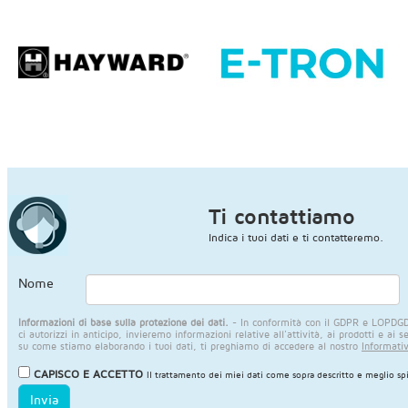
Ti contattiamo
Indica i tuoi dati e ti contatteremo.
Nome
Informazioni di base sulla protezione dei dati.
- In conformità con il GDPR e LOPDGDD,
ci autorizzi in anticipo, invieremo informazioni relative all'attività, ai prodotti e ai s
su come stiamo elaborando i tuoi dati, ti preghiamo di accedere al nostro
Informativ
CAPISCO E ACCETTO
Il trattamento dei miei dati come sopra descritto e meglio sp
Invia