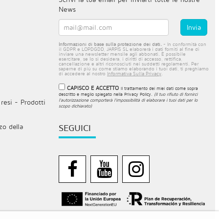
News
Informazioni di base sulla protezione dei dati.
- In conformità con
il GDPR e LOPDGDD, JARPIS SL elaborerà i dati forniti al fine di
inviare una newsletter mensile agli abbonati. È possibile
esercitare, se lo si desidera, i diritti di accesso, rettifica,
cancellazione e altri riconosciuti nei suddetti regolamenti. Per
saperne di più su come stiamo elaborando i tuoi dati, ti preghiamo
di accedere al nostro
Informativa Sulla Privacy
.
CAPISCO E ACCETTO
Il trattamento dei miei dati come sopra
descritto e meglio spiegato nella
Privacy Policy
.
(Il tuo rifiuto di fornirci
l'autorizzazione comporterà l'impossibilità di elaborare i tuoi dati per lo
resi - Prodotti
scopo dichiarato)
zo della
SEGUICI