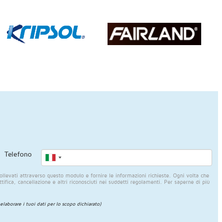
Telefono
llevati attraverso questo modulo e fornire le informazioni richieste. Ogni volta che
rettifica, cancellazione e altri riconosciuti nei suddetti regolamenti. Per saperne di più
 elaborare i tuoi dati per lo scopo dichiarato)