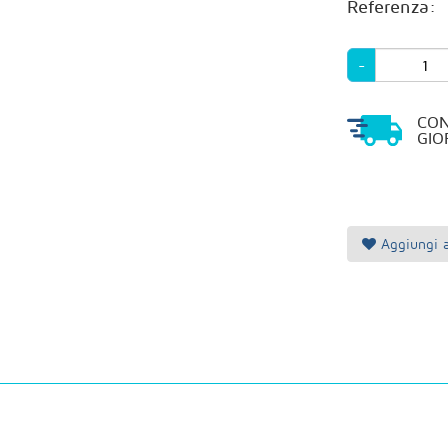
Referenza:
-
CO
GIO
Aggiungi a 