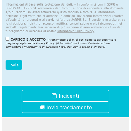
Informazioni di base sulla protezione dei dati.
- In conformità con il GDPR e
LOPDGDD, JARPIS SL elaborerà i dati forniti, al fine di rispondere alle domande
e/o ai reclami sollevati attraverso questo modulo e fornire le informazioni
richieste. Ogni volta che ci autorizzi in anticipo, invieremo informazioni relative
all'attività, ai prodotti e ai servizi offerti da JARPIS SL. È possibile esercitare, se
lo si desidera, i diritti di accesso, rettifica, cancellazione e altri riconosciuti nei
suddetti regolamenti. Per saperne di più su come stiamo elaborando i tuoi dati,
ti preghiamo di accedere al nostro
Informativa Sulla Privacy
.
CAPISCO E ACCETTO
Il trattamento dei miei dati come sopra descritto e
meglio spiegato nella
Privacy Policy
.
(Il tuo rifiuto di fornirci l'autorizzazione
comporterà l'impossibilità di elaborare i tuoi dati per lo scopo dichiarato)
Invia
Incidenti
Invia tracciamento