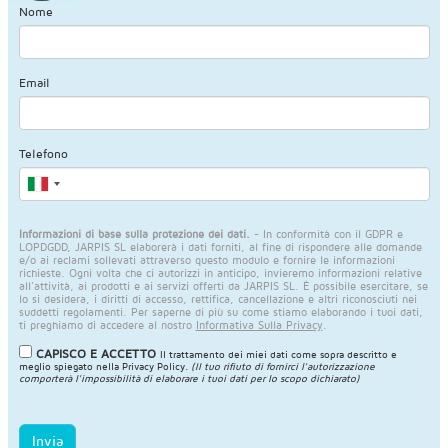
Nome
Email
Telefono
Informazioni di base sulla protezione dei dati.
- In conformità con il GDPR e
LOPDGDD, JARPIS SL elaborerà i dati forniti, al fine di rispondere alle domande
e/o ai reclami sollevati attraverso questo modulo e fornire le informazioni
richieste. Ogni volta che ci autorizzi in anticipo, invieremo informazioni relative
all'attività, ai prodotti e ai servizi offerti da JARPIS SL. È possibile esercitare, se
lo si desidera, i diritti di accesso, rettifica, cancellazione e altri riconosciuti nei
suddetti regolamenti. Per saperne di più su come stiamo elaborando i tuoi dati,
ti preghiamo di accedere al nostro
Informativa Sulla Privacy
.
CAPISCO E ACCETTO
Il trattamento dei miei dati come sopra descritto e
meglio spiegato nella
Privacy Policy
.
(Il tuo rifiuto di fornirci l'autorizzazione
comporterà l'impossibilità di elaborare i tuoi dati per lo scopo dichiarato)
Invia