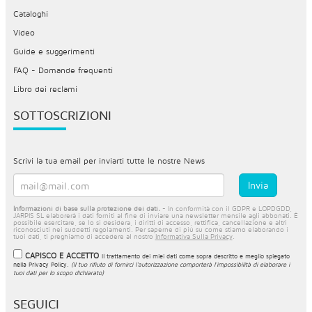
Cataloghi
Video
Guide e suggerimenti
FAQ - Domande frequenti
Libro dei reclami
SOTTOSCRIZIONI
Scrivi la tua email per inviarti tutte le nostre News
Informazioni di base sulla protezione dei dati.
- In conformità con il GDPR e LOPDGDD,
JARPIS SL elaborerà i dati forniti al fine di inviare una newsletter mensile agli abbonati. È
possibile esercitare, se lo si desidera, i diritti di accesso, rettifica, cancellazione e altri
riconosciuti nei suddetti regolamenti. Per saperne di più su come stiamo elaborando i
tuoi dati, ti preghiamo di accedere al nostro
Informativa Sulla Privacy
.
CAPISCO E ACCETTO
Il trattamento dei miei dati come sopra descritto e meglio spiegato
nella
Privacy Policy
.
(Il tuo rifiuto di fornirci l'autorizzazione comporterà l'impossibilità di elaborare i
tuoi dati per lo scopo dichiarato)
SEGUICI