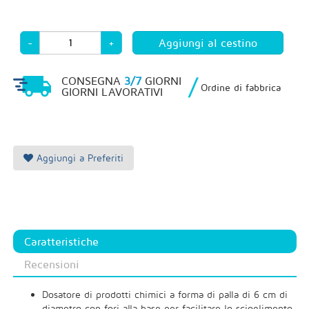
-
+
/
CONSEGNA
3/7
GIORNI
Ordine di fabbrica
GIORNI LAVORATIVI
Aggiungi a Preferiti
Caratteristiche
Recensioni
Dosatore di prodotti chimici a forma di palla di 6 cm di
diametro con fori alla base per facilitare lo scioglimento