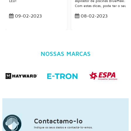
LED!
aspirador de piscinas BlueMaxi.
Com estas dicas, pode ter o seu
aspirador de piscinas como novo
09-02-2023
08-02-2023
desde o primeiro dia de
utilização.
NOSSAS MARCAS
Contactamo-lo
Indique os seus dados e contactá-lo-emos.