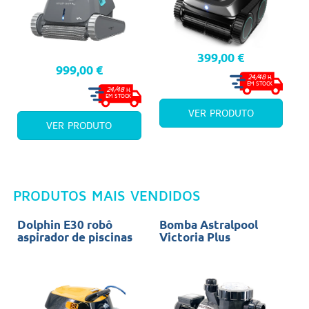
399,00 €
999,00 €
24/48
H.
EM STOCK
24/48
H.
EM STOCK
VER PRODUTO
VER PRODUTO
PRODUTOS MAIS VENDIDOS
Dolphin E30 robô
Bomba Astralpool
D
aspirador de piscinas
Victoria Plus
a