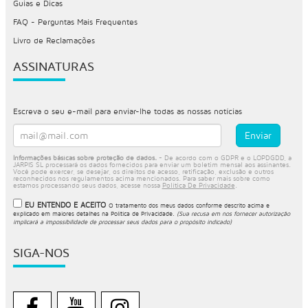
Guias e Dicas
FAQ - Perguntas Mais Frequentes
Livro de Reclamações
ASSINATURAS
Escreva o seu e-mail para enviar-lhe todas as nossas notícias
Informações básicas sobre proteção de dados.
- De acordo com o GDPR e o LOPDGDD, a
JARPIS SL processará os dados fornecidos para enviar um boletim mensal aos assinantes.
Você pode exercer, se desejar, os direitos de acesso, retificação, exclusão e outros
reconhecidos nos regulamentos acima mencionados. Para saber mais sobre como
estamos processando seus dados, acesse nossa
Política De Privacidade
.
EU ENTENDO E ACEITO
O tratamento dos meus dados conforme descrito acima e
explicado em maiores detalhes na
Política de Privacidade
.
(Sua recusa em nos fornecer autorização
implicará a impossibilidade de processar seus dados para o propósito indicado)
SIGA-NOS