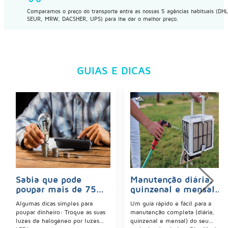
Comparamos o preço do transporte entre as nossas 5 agências habituais (DHL
SEUR, MRW, DACSHER, UPS) para lhe dar o melhor preço.
GUIAS E DICAS
Sabia que pode
Manutenção diária,
poupar mais de 75%
quinzenal e mensal
em iluminação LED?
do produto de
Algumas dicas simples para
Um guia rápido e fácil para a
limpeza BlueMaxi
poupar dinheiro: Troque as suas
manutenção completa (diária,
luzes de halogéneo por luzes
quinzenal e mensal) do seu