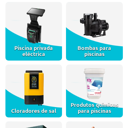
Piscina privada
Bombas para
eléctrica
piscinas
Produtos químicos
Cloradores de sal
para piscinas