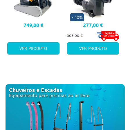
- 10%
749,00 €
277,00 €
24/48
H.
308,00 €
EM STOCK
VER PRODUTO
VER PRODUTO
Chuveiros e Escadas
Equipamento para piscinas ao ar livre