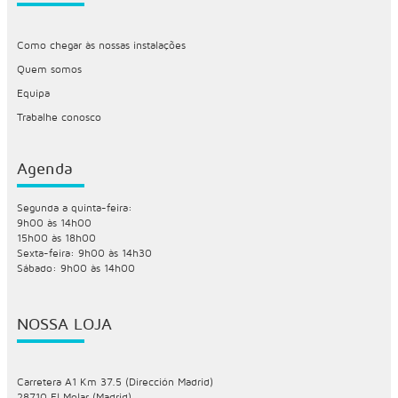
Como chegar às nossas instalações
Quem somos
Equipa
Trabalhe conosco
Agenda
Segunda a quinta-feira:
9h00 às 14h00
15h00 às 18h00
Sexta-feira: 9h00 às 14h30
Sábado: 9h00 às 14h00
NOSSA LOJA
Carretera A1 Km 37.5 (Dirección Madrid)
28710 El Molar (Madrid)