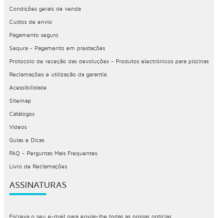
Condições gerais de venda
Custos de envio
Pagamento seguro
Sequra - Pagamento em prestações
Protocolo de receção das devoluções - Produtos electrónicos para piscinas
Reclamações e utilização da garantia.
Acessibilidade
Sitemap
Catálogos
Vídeos
Guias e Dicas
FAQ - Perguntas Mais Frequentes
Livro de Reclamações
ASSINATURAS
Escreva o seu e-mail para enviar-lhe todas as nossas notícias