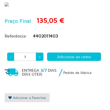
135,05 €
Preço Final
Referência:
4402011403
-
+
/
ENTREGA
3/7
DIAS
Pedido de fábrica
DÍAS ÚTEIS
Adicionar a Favoritos