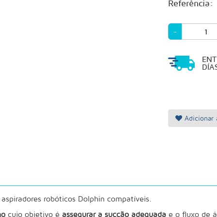
Referência:
-
EN
DÍA
Adicionar 
 aspiradores robóticos Dolphin compatíveis.
no
cujo objetivo é
assegurar a sucção adequada
e o fluxo de á