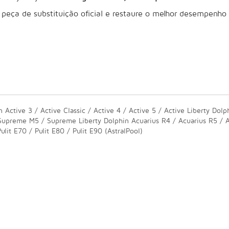
a peça de substituição oficial e restaure o melhor desempenho
ctive 3 / Active Classic / Active 4 / Active 5 / Active Liberty Dolph
reme M5 / Supreme Liberty Dolphin Acuarius R4 / Acuarius R5 / Ac
lit E70 / Pulit E80 / Pulit E90 (AstralPool)