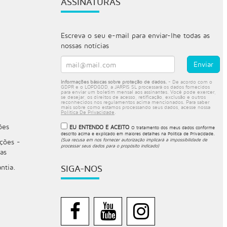
ASSINATURAS
Escreva o seu e-mail para enviar-lhe todas as
nossas notícias
Informações básicas sobre proteção de dados.
- De acordo com o
GDPR e o LOPDGDD, a JARPIS SL processará os dados fornecidos
para enviar um boletim mensal aos assinantes. Você pode exercer,
se desejar, os direitos de acesso, retificação, exclusão e outros
reconhecidos nos regulamentos acima mencionados. Para saber
mais sobre como estamos processando seus dados, acesse nossa
Política De Privacidade
.
ões
EU ENTENDO E ACEITO
O tratamento dos meus dados conforme
descrito acima e explicado em maiores detalhes na
Política de Privacidade
.
(Sua recusa em nos fornecer autorização implicará a impossibilidade de
ções -
processar seus dados para o propósito indicado)
nas
ntia.
SIGA-NOS