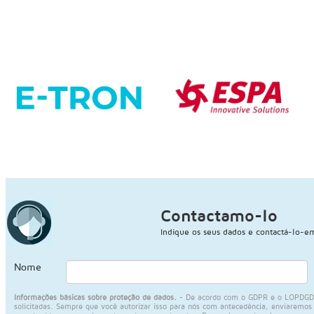
Contactamo-lo
Indique os seus dados e contactá-lo-e
Nome
Informações básicas sobre proteção de dados.
- De acordo com o GDPR e o LOPDGDD, 
solicitadas. Sempre que você autorizar isso para nós com antecedência, enviaremos i