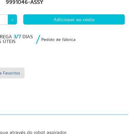
9991046-ASSY
+
/
TREGA
3/7
DIAS
Pedido de fábrica
S ÚTEIS
a Favoritos
gua através do robot aspirador.