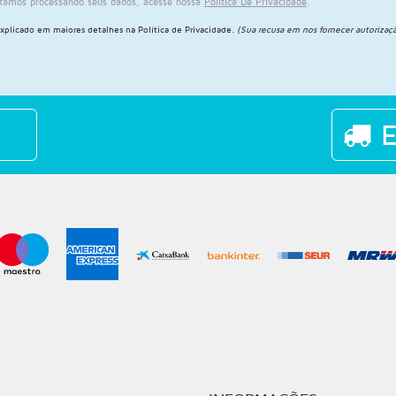
stamos processando seus dados, acesse nossa
Política De Privacidade
.
explicado em maiores detalhes na
Política de Privacidade
.
(Sua recusa em nos fornecer autorizaçã
E