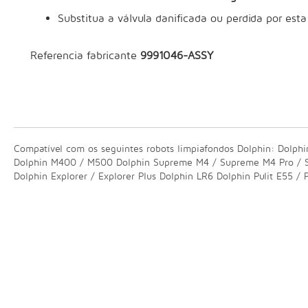
Substitua a válvula danificada ou perdida por est
Referencia fabricante
9991046-ASSY
Compatível com os seguintes robots limpiafondos Dolphin: Dolphin A
Dolphin M400 / M500 Dolphin Supreme M4 / Supreme M4 Pro / Sup
Dolphin Explorer / Explorer Plus Dolphin LR6 Dolphin Pulit E55 / Pu