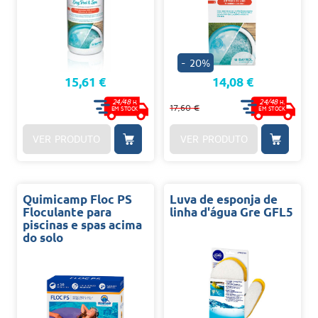
- 20%
15,61 €
14,08 €
24/48
24/48
H.
H.
17,60 €
EM STOCK
EM STOCK
VER PRODUTO
VER PRODUTO
Quimicamp Floc PS
Luva de esponja de
Floculante para
linha d'água Gre GFL5
piscinas e spas acima
do solo