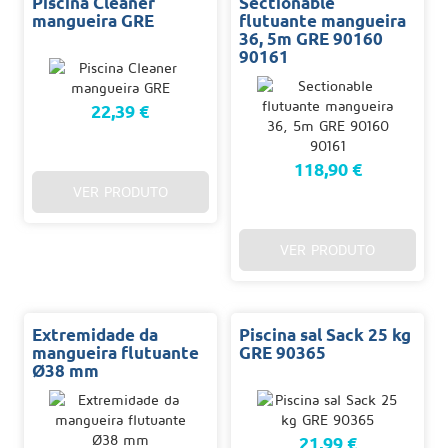
Piscina Cleaner
Sectionable
mangueira GRE
flutuante mangueira
36, 5m GRE 90160
90161
22,39 €
118,90 €
VER PRODUTO
VER PRODUTO
Extremidade da
Piscina sal Sack 25 kg
mangueira flutuante
GRE 90365
Ø38 mm
21,99 €