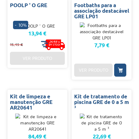
POOLP ' O GRE
Footbaths para a
associação destacável
GRE LP01
- 10%
13,94 €
24/48
H.
7,79 €
15,49 €
EM STOCK
VER PRODUTO
VER PRODUTO
Kit de limpeza e
Kit de tratamento de
manutenção GRE
piscina GRE de 0 a 5 m
AR20641
³
84,49 €
22,69 €