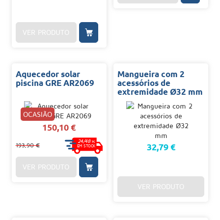
VER PRODUTO
Aquecedor solar
Mangueira com 2
piscina GRE AR2069
acessórios de
extremidade Ø32 mm
OCASIÃO
150,10 €
24/48
H.
193,90 €
32,79 €
EM STOCK
VER PRODUTO
VER PRODUTO