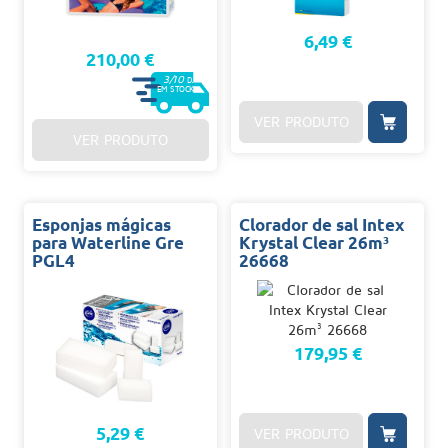
6,49 €
210,00 €
3/10
D.
EM STOCK
VER PRODUTO
VER PRODUTO
Esponjas mágicas
Clorador de sal Intex
para Waterline Gre
Krystal Clear 26m³
PGL4
26668
179,95 €
5,29 €
VER PRODUTO