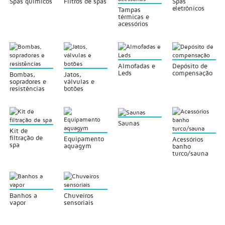
Spas químicos
Filtros de spas
Spas
eletrônicos
Tampas
térmicas e
acessórios
Almofadas e
Depósito de
Leds
compensação
Bombas,
Jatos,
sopradores e
válvulas e
resistências
botões
Saunas
Kit de
filtração de
Equipamento
Acessórios
spa
aquagym
banho
turco/sauna
Banhos a
Chuveiros
vapor
sensoriais