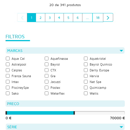
20 de 341 produtos
1
2
3
4
5
6
...
18
FILTROS
MARCAS
Aqua Cal
Aquafinesse
Aquakristal
Astralpool
Bayrol
Bayrol Quimico
Calplas
CTX
Darlly Europe
France Sauna
Gre
Harvia
Intex
Jacuzzi
Net Spa
PiscinaySpa
Poolex
Quimicamp
Seko
Waterflex
Wellis
PREÇO
0 €
70000 €
SÉRIE