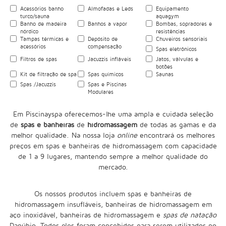
Acessórios banho
Almofadas e Leds
Equipamento
turco/sauna
aquagym
Banho de madeira
Banhos a vapor
Bombas, sopradores e
nórdico
resistências
Tampas térmicas e
Depósito de
Chuveiros sensoriais
acessórios
compensação
Spas eletrônicos
Filtros de spas
Jacuzzis infláveis
Jatos, válvulas e
botões
Kit de filtração de spa
Spas químicos
Saunas
Spas /Jacuzzis
Spas e Piscinas
Modulares
Em Piscinayspa oferecemos-lhe uma ampla e cuidada seleção
de
spas e banheiras
de
hidromassagem
de todas as gamas e da
melhor qualidade. Na nossa loja
online
encontrará os melhores
preços em spas e banheiras de hidromassagem com capacidade
de 1 a 9 lugares, mantendo sempre a melhor qualidade do
mercado.
Os nossos produtos incluem
spas e banheiras de
hidromassagem insufláveis
, banheiras de hidromassagem em
aço inoxidável, banheiras de hidromassagem e
spas de natação
Danúbio. Todos eles foram concebidos para serem utilizados no