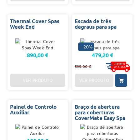
Thermal Cover Spas
Escada de três
Week End
degraus para spa
- 20%
890,00 €
479,20 €
24/48
H.
599,00 €
EM STOCK
VER PRODUTO
VER PRODUTO
Painel de Controlo
Braço de abertura
Auxiliar
para coberturas
CoverMate Easy Spa