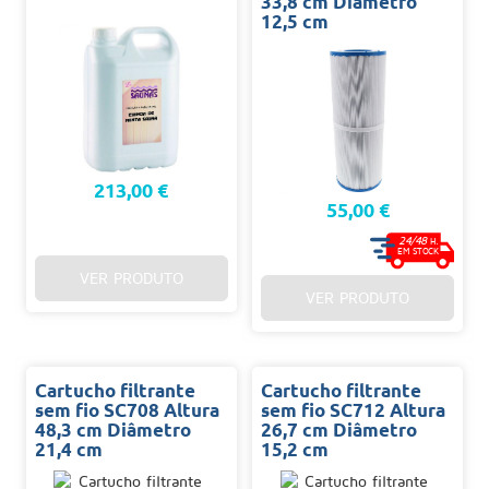
33,8 cm Diâmetro
12,5 cm
213,00 €
55,00 €
24/48
H.
EM STOCK
VER PRODUTO
VER PRODUTO
Cartucho filtrante
Cartucho filtrante
sem fio SC708 Altura
sem fio SC712 Altura
48,3 cm Diâmetro
26,7 cm Diâmetro
21,4 cm
15,2 cm