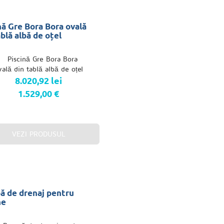
nă Gre Bora Bora ovală
ablă albă de oțel
8.020,92 lei
1.529,00 €
VEZI PRODUSUL
 de drenaj pentru
ne