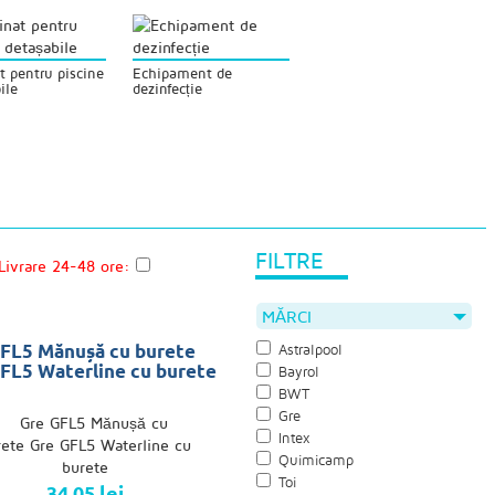
t pentru piscine
Echipament de
ile
dezinfecție
FILTRE
Livrare 24-48 ore:
MĂRCI
FL5 Mănușă cu burete
Astralpool
FL5 Waterline cu burete
Bayrol
BWT
Gre
Intex
Quimicamp
Toi
34,05 lei