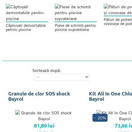
Pături de protecț
covorașe de po
Căptușeli demontabile
Piese de schimb pentru
pentru piscine
piscine supraterane
Sortează după:
Granule de clor SOS shock
Kit All In One Chl
Bayrol
Bayrol
- 20%
81,89 lei
73,86 l