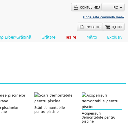
CONTUL MEU
Unde este comanda mea?
0,00€
INCIDENTE
p Liber/Grădină
Grătare
Ieșire
Mărci
Exclusiv
a piscinelor
Scări demontabile
rane
pentru piscine
Acoperișuri
demontabile pentru
piscine