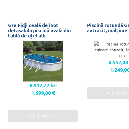
Gre Fidji ovală de înot
Piscină rotundă Gr
detașabila piscină ovală din
antracit, înălțime
tablă de oțel alb
6.552,08 
1.249,0
8.912,72 lei
1.699,00 €
VEZI PROD
VEZI PRODUSUL