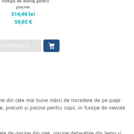
314,49 lei
59,95 €
VEZI PRODUSUL
ine din cele mai bune mărci de încredere de pe piață:
e, precum și piscine pentru copii, în funcție de nevoile
e de piscine din oțel, piscine detașabile din lemn și