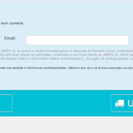
 vom contacta.
Email
PIS SL va prelucra datele furnizate pentru a răspunde la îndoielile și/sau reclamațiile 
te informații legate de activitatea, produsele și serviciile oferite de JARPIS SL. Dacă doriț
mații despre modul în care tratăm datele dumneavoastră, vă rugăm să accesați pagina n
icată mai detaliat în
Politica de confidențialitate
.
(Refuzul dvs. de a ne furniza autorizația va imp
U