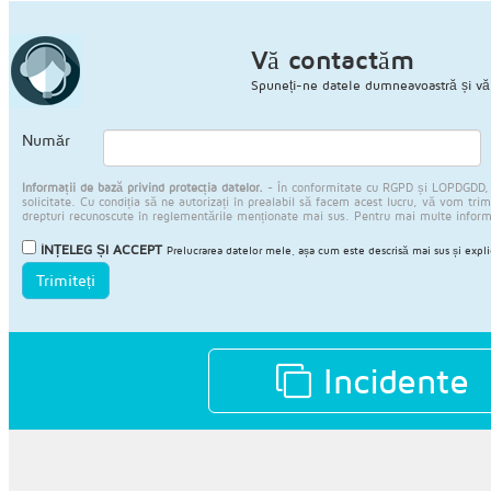
Vă contactăm
Spuneți-ne datele dumneavoastră și vă
Număr
Informații de bază privind protecția datelor.
- În conformitate cu RGPD și LOPDGDD, JAR
solicitate. Cu condiția să ne autorizați în prealabil să facem acest lucru, vă vom trimi
drepturi recunoscute în reglementările menționate mai sus. Pentru mai multe infor
ÎNȚELEG ȘI ACCEPT
Prelucrarea datelor mele, așa cum este descrisă mai sus și expl
Trimiteți
Incidente