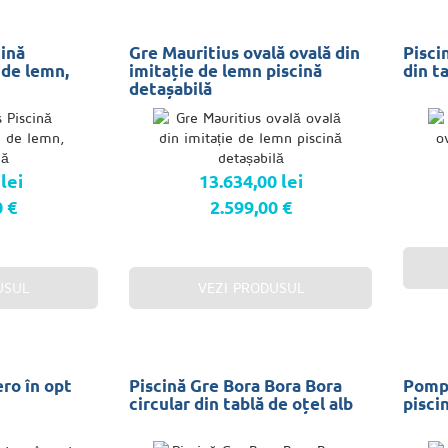
cină
Gre Mauritius ovală ovală din
Pisci
e de lemn,
imitație de lemn piscină
din t
detașabilă
lei
13.634,00 lei
0 €
2.599,00 €
USUL
VEZI PRODUSUL
ro în opt
Piscină Gre Bora Bora Bora
Pompă
circular din tablă de oțel alb
pisci