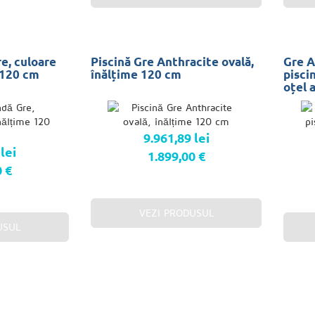
e, culoare
Piscină Gre Anthracite ovală,
Gre A
 120 cm
înălțime 120 cm
pisci
oțel 
9.961,89 lei
lei
1.899,00 €
0 €
VEZI PRODUSUL
USUL