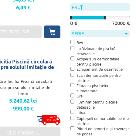
6,49 €
PREȚ
0 €
70000 €
VEZI PRODUSUL
SERIE
Bwt
Încălzitoare de piscină
detașabile
Acoperișuri demontabile
cilia Piscină circulară
pentru piscine
pra solului imitație de
Echipament de dezinfecție
Scări demontabile pentru
piscine
Filtrarea piscinelor
supraterane
Gre
5.240,62 lei
Iluminat pentru piscine
detașabile
999,00 €
Intex
96
O.
Căptușeli demontabile pentru
ÎN STOC
piscine
Pături de protecție și covorașe
VEZI PRODUSUL
de podea