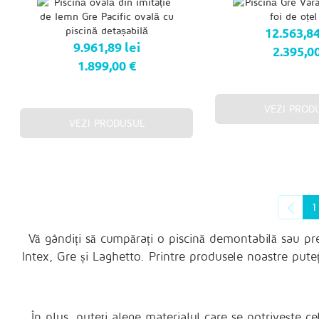
12.563,84
9.961,89 lei
2.395,0
1.899,00 €
VEZI PROD
VEZI PRODUSUL
1
Vă gândiți să cumpărați o piscină demontabilă sau pr
Intex, Gre și Laghetto. Printre produsele noastre puteț
În plus, puteți alege materialul care se potrivește 