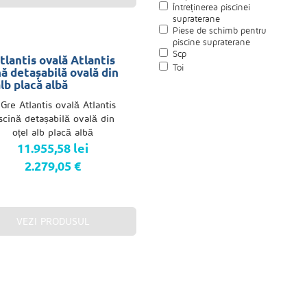
Întreținerea piscinei
supraterane
Piese de schimb pentru
piscine supraterane
Scp
tlantis ovală Atlantis
Toi
nă detașabilă ovală din
alb placă albă
11.955,58 lei
2.279,05 €
VEZI PRODUSUL