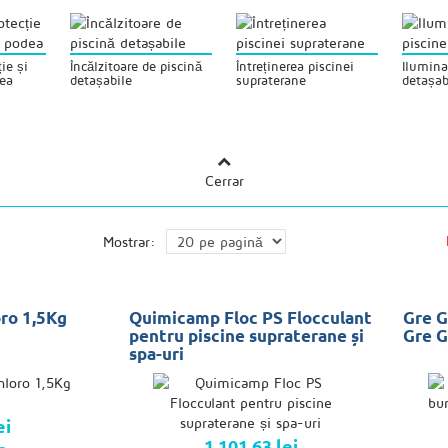
ie și
Încălzitoare de piscină
Întreținerea piscinei
Ilumina
dea
detașabile
supraterane
detașab
Cerrar
Mostrar:
oro 1,5Kg
Quimicamp Floc PS Flocculant
Gre G
pentru piscine supraterane și
Gre G
spa-uri
ei
1.101,63 lei