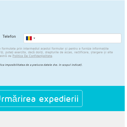
Telefon
formulate prin intermediul acestui formular și pentru a furniza informațiile
i, puteți exercita, dacă doriți, drepturile de acces, rectificare, ștergere și alte
oastră de
Politica De Confidențialitate
.
lica imposibilitatea de a prelucra datele dvs. în scopul indicat).
rmărirea expedierii