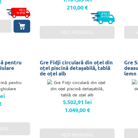
€
210,00 €
96
O.
ÎN STOC
3/10
Z.
ÎN STOC
VEZI PRODUSUL
mă pentru
Gre Fidji circulară din oțel din
Gre Si
iulare
oțel piscină detașabilă, tablă
deasu
de oțel alb
lemn
lei
5.502,91 lei
€
1.049,00 €
USUL
VEZI PRODUSUL