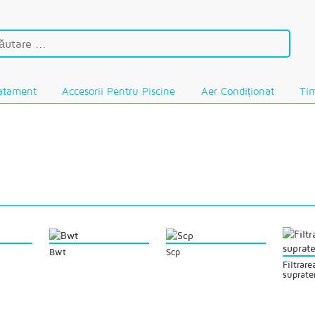
atament
Accesorii Pentru Piscine
Aer Condiționat
Tim
Bwt
Scp
Filtrare
suprate