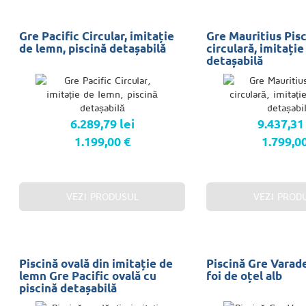
Gre Pacific Circular, imitație
Gre Mauritius Pis
de lemn, piscină detașabilă
circulară, imitați
detașabilă
6.289,79 lei
9.437,31 
1.199,00 €
1.799,0
VEZI PRODUSUL
VEZI PROD
Piscină ovală din imitație de
Piscină Gre Varade
lemn Gre Pacific ovală cu
foi de oțel alb
piscină detașabilă