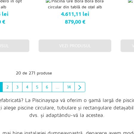
 lei
4.611,11 lei
0 €
879,00 €
USUL
VEZI PRODUSUL
20 de 271 produse
2
3
4
5
6
...
14
efabricată? La Piscinayspa vă oferim o gamă largă de pisc
i alege piscine circulare, tubulare și rectangulare detașabil
dvs. și adaptându-vă la acestea.
cel mai bine instalației dumneavoastră, deoarece avem model