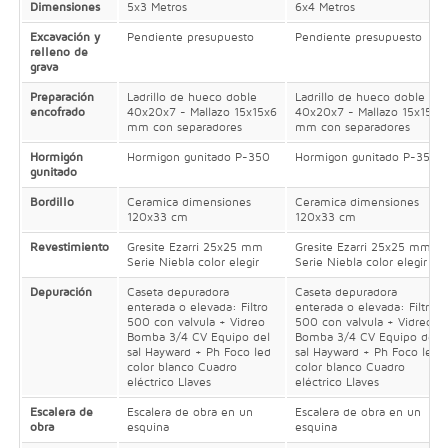
Dimensiones
5x3 Metros
6x4 Metros
Excavación y
Pendiente presupuesto
Pendiente presupuesto
relleno de
grava
Preparación
Ladrillo de hueco doble
Ladrillo de hueco doble
encofrado
40x20x7 - Mallazo 15x15x6
40x20x7 - Mallazo 15x15x6
mm con separadores
mm con separadores
Hormigón
Hormigon gunitado P-350
Hormigon gunitado P-350
gunitado
Bordillo
Ceramica dimensiones
Ceramica dimensiones
120x33 cm
120x33 cm
Revestimiento
Gresite Ezarri 25x25 mm
Gresite Ezarri 25x25 mm
Serie Niebla color elegir
Serie Niebla color elegir
Depuración
Caseta depuradora
Caseta depuradora
enterada o elevada: Filtro
enterada o elevada: Filtro
500 con valvula + Vidreo
500 con valvula + Vidreo
Bomba 3/4 CV Equipo del
Bomba 3/4 CV Equipo del
sal Hayward + Ph Foco led
sal Hayward + Ph Foco led
color blanco Cuadro
color blanco Cuadro
eléctrico Llaves
eléctrico Llaves
Escalera de
Escalera de obra en un
Escalera de obra en un
obra
esquina
esquina