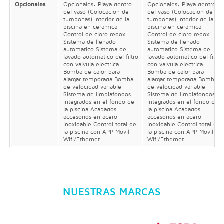
Opcionales
Opcionales: Playa dentro
Opcionales: Playa dentro
del vaso (Colocacion de
del vaso (Colocacion de
tumbonas) Interior de la
tumbonas) Interior de la
piscina en ceramica
piscina en ceramica
Control de cloro redox
Control de cloro redox
Sistema de llenado
Sistema de llenado
automatico Sistema de
automatico Sistema de
lavado automatico del filtro
lavado automatico del filtro
con valvula electrica
con valvula electrica
Bomba de calor para
Bomba de calor para
alargar temporada Bomba
alargar temporada Bomba
de velocidad variable
de velocidad variable
Sistema de limpiafondos
Sistema de limpiafondos
integrados en el fondo de
integrados en el fondo de
la piscina Acabados
la piscina Acabados
accesorios en acero
accesorios en acero
inoxidable Control total de
inoxidable Control total de
la piscina con APP Movil
la piscina con APP Movil
Wifi/Ethernet
Wifi/Ethernet
NUESTRAS MARCAS