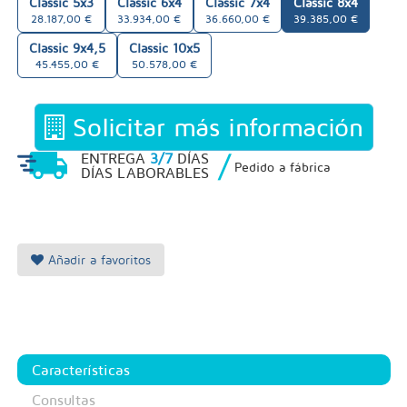
Classic 5x3
Classic 6x4
Classic 7x4
Classic 8x4
28.187,00 €
33.934,00 €
36.660,00 €
39.385,00 €
Classic 9x4,5
Classic 10x5
45.455,00 €
50.578,00 €
Solicitar más información
/
ENTREGA
3/7
DÍAS
Pedido a fábrica
DÍAS LABORABLES
Añadir a favoritos
Características
Consultas