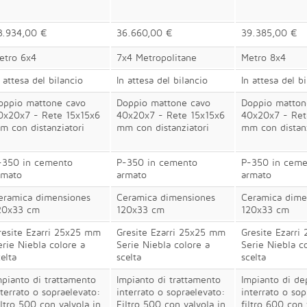
3.934,00 €
36.660,00 €
39.385,00 €
etro 6x4
7x4 Metropolitane
Metro 8x4
n attesa del bilancio
In attesa del bilancio
In attesa del b
oppio mattone cavo
Doppio mattone cavo
Doppio matton
0x20x7 - Rete 15x15x6
40x20x7 - Rete 15x15x6
40x20x7 - Ret
m con distanziatori
mm con distanziatori
mm con distanz
-350 in cemento
P-350 in cemento
P-350 in ceme
rmato
armato
armato
eramica dimensiones
Ceramica dimensiones
Ceramica dime
20x33 cm
120x33 cm
120x33 cm
resite Ezarri 25x25 mm
Gresite Ezarri 25x25 mm
Gresite Ezarr
erie Niebla colore a
Serie Niebla colore a
Serie Niebla c
elta
scelta
scelta
mpianto di trattamento
Impianto di trattamento
Impianto di de
nterrato o sopraelevato:
interrato o sopraelevato:
interrato o sop
iltro 500 con valvola in
Filtro 500 con valvola in
filtro 600 con 