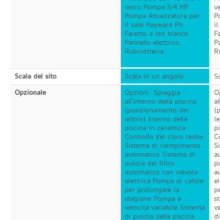
vetro Pompa 3/4 HP
v
Pompa Attrezzatura per
P
il sale Hayward Ph
i
Faretto a led bianco
F
Pannello elettrico
P
Rubinetteria
R
Scala del sito
Scala in un angolo
S
Opzionale
Opzioni: Spiaggia
O
all'interno della piscina
al
(posizionamento dei
(
lettini) Interno della
le
piscina in ceramica
p
Controllo del cloro redox
C
Sistema di riempimento
S
automatico Sistema di
a
pulizia del filtro
pu
automatico con valvola
a
elettrica Pompa di calore
e
per prolungare la
p
stagione Pompa a
s
velocità variabile Sistema
v
di pulizia della piscina
di