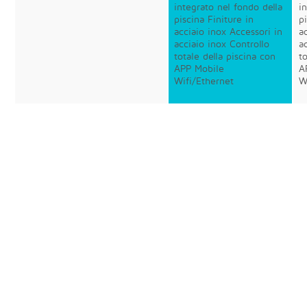
integrato nel fondo della
i
piscina Finiture in
p
acciaio inox Accessori in
a
acciaio inox Controllo
a
totale della piscina con
t
APP Mobile
A
Wifi/Ethernet
W