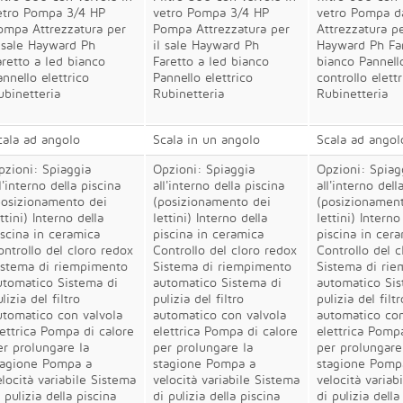
etro Pompa 3/4 HP
vetro Pompa 3/4 HP
vetro Pompa d
ompa Attrezzatura per
Pompa Attrezzatura per
Attrezzatura pe
l sale Hayward Ph
il sale Hayward Ph
Hayward Ph Fa
aretto a led bianco
Faretto a led bianco
bianco Pannell
annello elettrico
Pannello elettrico
controllo elettr
ubinetteria
Rubinetteria
Rubinetteria
cala ad angolo
Scala in un angolo
Scala ad angol
pzioni: Spiaggia
Opzioni: Spiaggia
Opzioni: Spiag
l'interno della piscina
all'interno della piscina
all'interno dell
posizionamento dei
(posizionamento dei
(posizionamen
ttini) Interno della
lettini) Interno della
lettini) Interno
iscina in ceramica
piscina in ceramica
piscina in cer
ontrollo del cloro redox
Controllo del cloro redox
Controllo del c
istema di riempimento
Sistema di riempimento
Sistema di ri
utomatico Sistema di
automatico Sistema di
automatico Sis
lizia del filtro
pulizia del filtro
pulizia del filtr
utomatico con valvola
automatico con valvola
automatico con
lettrica Pompa di calore
elettrica Pompa di calore
elettrica Pomp
er prolungare la
per prolungare la
per prolungare
tagione Pompa a
stagione Pompa a
stagione Pomp
elocità variabile Sistema
velocità variabile Sistema
velocità variab
 pulizia della piscina
di pulizia della piscina
di pulizia della