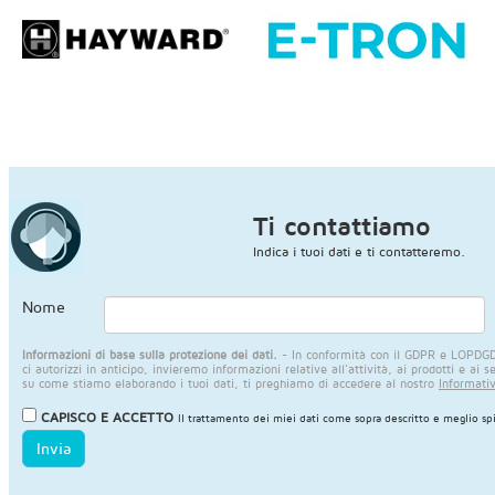
Ti contattiamo
Indica i tuoi dati e ti contatteremo.
Nome
Informazioni di base sulla protezione dei dati.
- In conformità con il GDPR e LOPDGDD,
ci autorizzi in anticipo, invieremo informazioni relative all'attività, ai prodotti e ai s
su come stiamo elaborando i tuoi dati, ti preghiamo di accedere al nostro
Informativ
CAPISCO E ACCETTO
Il trattamento dei miei dati come sopra descritto e meglio sp
Invia