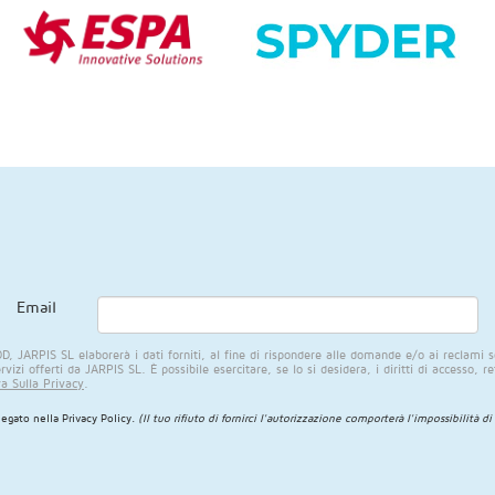
Email
 JARPIS SL elaborerà i dati forniti, al fine di rispondere alle domande e/o ai reclami so
ervizi offerti da JARPIS SL. È possibile esercitare, se lo si desidera, i diritti di accesso, 
a Sulla Privacy
.
iegato nella
Privacy Policy
.
(Il tuo rifiuto di fornirci l'autorizzazione comporterà l'impossibilità di