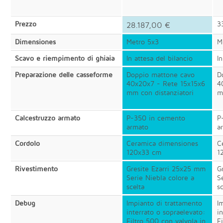
Prezzo
3
28.187,00 €
Dimensiones
Metro 5x3
M
Scavo e riempimento di ghiaia
In attesa del bilancio
I
Preparazione delle casseforme
Doppio mattone cavo
D
40x20x7 - Rete 15x15x6
4
mm con distanziatori
m
Calcestruzzo armato
P-350 in cemento
P
armato
a
Cordolo
Ceramica dimensiones
C
120x33 cm
1
Rivestimento
Gresite Ezarri 25x25 mm
G
Serie Niebla colore a
S
scelta
sc
Debug
Impianto di trattamento
I
interrato o sopraelevato:
i
Filtro 500 con valvola in
F