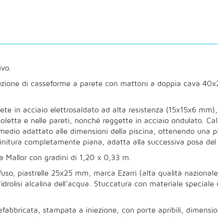
ivo.
ione di casseforme a parete con mattoni a doppia cava 40x20
rete in acciaio elettrosaldato ad alta resistenza (15x15x6 mm),
 soletta e nelle pareti, nonché reggette in acciaio ondulato.
 medio adattato alle dimensioni della piscina, ottenendo una pi
initura completamente piana, adatta alla successiva posa del 
a Mallor con gradini di 1,20 x 0,33 m.
fuso, piastrelle 25x25 mm, marca Ezarri (alta qualità nazionale
idrolisi alcalina dell'acqua. Stuccatura con materiale speciale 
fabbricata, stampata a iniezione, con porte apribili, dimensio