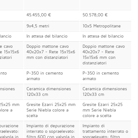
45.455,00 €
50.578,00 €
9x4,5 metri
10x5 Metropolitane
ilancio
In attesa del bilancio
In attesa del bilancio
e cavo
Doppio mattone cavo
Doppio mattone cavo
e 15x15x6
40x20x7 - Rete 15x15x6
40x20x7 - Rete
iatori
mm con distanziatori
15x15x6 mm con
distanziatori
nto
P-350 in cemento
P-350 in cemento
armato
armato
nsiones
Ceramica dimensiones
Ceramica dimensiones
120x33 cm
120x33 cm
i 25x25 mm
Gresite Ezarri 25x25 mm
Gresite Ezarri 25x25
olore a
Serie Niebla colore a
mm Serie Niebla
scelta
colore a scelta
purazione
Impianto di depurazione
Impianto di
raelevato:
interrato o sopraelevato:
trattamento interrato o
valvola in
filtro 600 con valvola in
sopraelevato: filtro