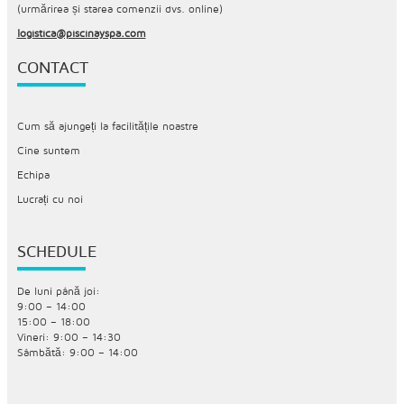
(urmărirea și starea comenzii dvs. online)
logistica@piscinayspa.com
CONTACT
Cum să ajungeți la facilitățile noastre
Cine suntem
Echipa
Lucrați cu noi
SCHEDULE
De luni până joi:
9:00 – 14:00
15:00 – 18:00
Vineri: 9:00 – 14:30
Sâmbătă: 9:00 – 14:00