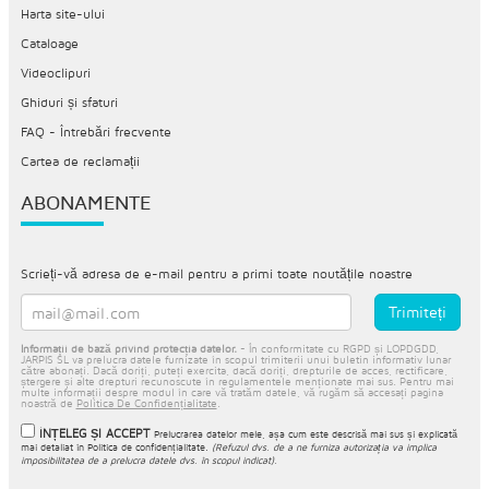
Harta site-ului
Cataloage
Videoclipuri
Ghiduri și sfaturi
FAQ - Întrebări frecvente
Cartea de reclamații
ABONAMENTE
Scrieți-vă adresa de e-mail pentru a primi toate noutățile noastre
Informații de bază privind protecția datelor.
- În conformitate cu RGPD și LOPDGDD,
JARPIS SL va prelucra datele furnizate în scopul trimiterii unui buletin informativ lunar
către abonați. Dacă doriți, puteți exercita, dacă doriți, drepturile de acces, rectificare,
ștergere și alte drepturi recunoscute în regulamentele menționate mai sus. Pentru mai
multe informații despre modul în care vă tratăm datele, vă rugăm să accesați pagina
noastră de
Politica De Confidențialitate
.
ÎNȚELEG ȘI ACCEPT
Prelucrarea datelor mele, așa cum este descrisă mai sus și explicată
mai detaliat în
Politica de confidențialitate
.
(Refuzul dvs. de a ne furniza autorizația va implica
imposibilitatea de a prelucra datele dvs. în scopul indicat).