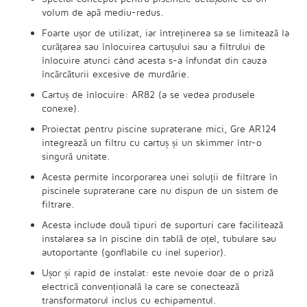
volum de apă mediu-redus.
Foarte ușor de utilizat, iar întreținerea sa se limitează la
curățarea sau înlocuirea cartușului sau a filtrului de
înlocuire atunci când acesta s-a înfundat din cauza
încărcăturii excesive de murdărie.
Cartuș de înlocuire: AR82 (a se vedea produsele
conexe).
Proiectat pentru piscine supraterane mici, Gre AR124
integrează un filtru cu cartuș și un skimmer într-o
singură unitate.
Acesta permite încorporarea unei soluții de filtrare în
piscinele supraterane care nu dispun de un sistem de
filtrare.
Acesta include două tipuri de suporturi care facilitează
instalarea sa în piscine din tablă de oțel, tubulare sau
autoportante (gonflabile cu inel superior).
Ușor și rapid de instalat: este nevoie doar de o priză
electrică convențională la care se conectează
transformatorul inclus cu echipamentul.