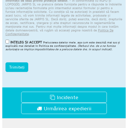
Informații de bază privind protecția datelor.
- În conformitate cu RGPD și
LOPDGDD, JARPIS SL va prelucra datele furnizate pentru a răspunde la îndoielile
și/sau reclamațiile formulate prin intermediul acestui formular și pentru a
furniza informațiile solicitate. Cu condiția să ne autorizați în prealabil să facem
acest lucru, vă vom trimite informații legate de activitatea, produsele și
serviciile oferite de JARPIS SL. Dacă doriți, puteți exercita, dacă doriți, drepturile
de acces, rectificare, ștergere și alte drepturi recunoscute în reglementările
menționate mai sus. Pentru mai multe informații despre modul în care tratăm
datele dumneavoastră, vă rugăm să accesați pagina noastră de
Politica De
Confidențialitate
.
ÎNȚELEG ȘI ACCEPT
Prelucrarea datelor mele, așa cum este descrisă mai sus și
explicată mai detaliat în
Politica de confidențialitate
.
(Refuzul dvs. de a ne furniza
autorizația va implica imposibilitatea de a prelucra datele dvs. în scopul indicat).
Trimiteți
Incidente
Urmărirea expedierii