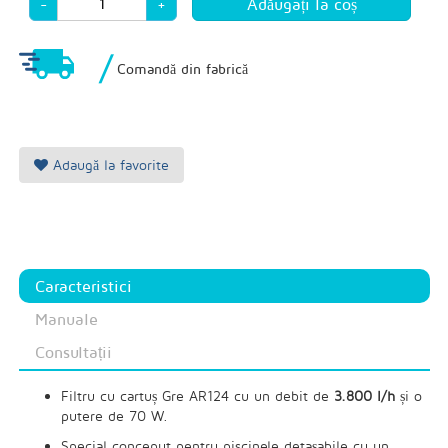
-
+
/
Comandă din fabrică
Adaugă la favorite
Caracteristici
Manuale
Consultații
Filtru cu cartuș Gre AR124 cu un debit de
3.800 l/h
și o
putere de 70 W.
Special conceput pentru piscinele detașabile cu un