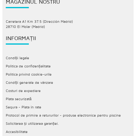
MAGAZINUL NOSTRU
Carretera A1 Km 37.5 (Dirección Madrid)
28710 El Molar (Madrid)
INFORMAȚII
Condiții legale
Politica de confidențialitate
Politica privind cookie-urile
Condiții generale de vânzare
Costuri de expediere
Plata securizată
Sequra - Plata în rate
Protocol de primire a retururilor - produse electronice pentru piscine
Solicitarea și utilizarea garanției.
Accesibilitate