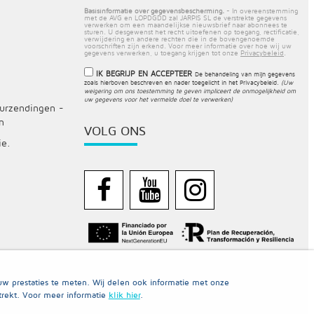
Basisinformatie over gegevensbescherming.
- In overeenstemming
met de AVG en LOPDGDD zal JARPIS SL de verstrekte gegevens
verwerken om een maandelijkse nieuwsbrief naar abonnees te
sturen. U desgewenst het recht uitoefenen op toegang, rectificatie,
verwijdering en andere rechten die in de bovengenoemde
voorschriften zijn erkend. Voor meer informatie over hoe wij uw
gegevens verwerken, u toegang krijgen tot onze
Privacybeleid
.
IK BEGRIJP EN ACCEPTEER
De behandeling van mijn gegevens
zoals hierboven beschreven en nader toegelicht in het
Privacybeleid
.
(Uw
weigering om ons toestemming te geven impliceert de onmogelijkheid om
uw gegevens voor het vermelde doel te verwerken)
ourzendingen -
n
VOLG ONS
ie.
w prestaties te meten. Wij delen ook informatie met onze
trekt. Voor meer informatie
klik hier
.