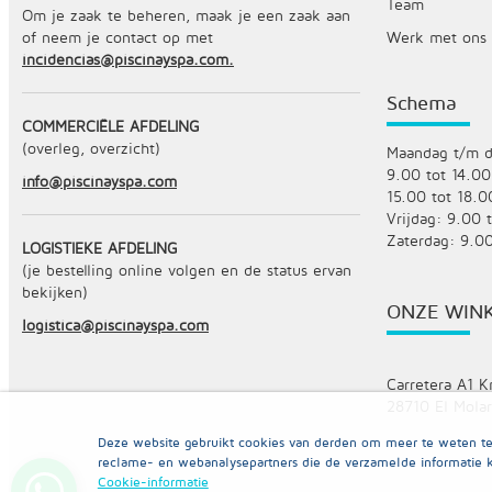
Team
Om je zaak te beheren, maak je een zaak aan
of neem je contact op met
Werk met ons
incidencias@piscinayspa.com.
Schema
COMMERCIËLE AFDELING
(overleg, overzicht)
Maandag t/m d
9.00 tot 14.00
info@piscinayspa.com
15.00 tot 18.0
Vrijdag: 9.00 
Zaterdag: 9.00
LOGISTIEKE AFDELING
(je bestelling online volgen en de status ervan
bekijken)
ONZE WIN
logistica@piscinayspa.com
Carretera A1 K
28710 El Molar
Deze website gebruikt cookies van derden om meer te weten te 
reclame- en webanalysepartners die de verzamelde informatie 
Cookie-informatie