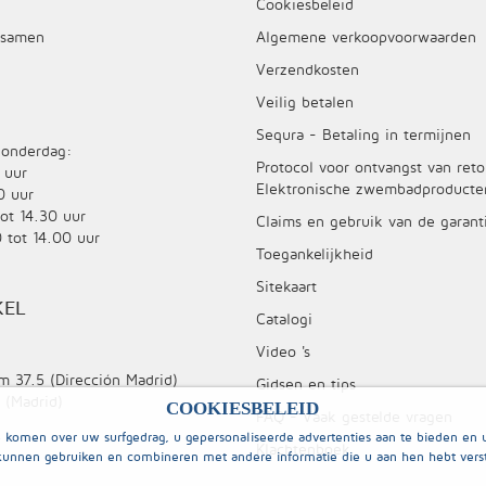
Cookiesbeleid
 samen
Algemene verkoopvoorwaarden
Verzendkosten
Veilig betalen
Sequra - Betaling in termijnen
onderdag:
Protocol voor ontvangst van ret
 uur
Elektronische zwembadproducte
0 uur
tot 14.30 uur
Claims en gebruik van de garant
 tot 14.00 uur
Toegankelijkheid
Sitekaart
KEL
Catalogi
Video 's
m 37.5 (Dirección Madrid)
Gidsen en tips
 (Madrid)
COOKIESBELEID
FAQ - Vaak gestelde vragen
komen over uw surfgedrag, u gepersonaliseerde advertenties aan te bieden en u
Klachtenboek
kunnen gebruiken en combineren met andere informatie die u aan hen hebt vers