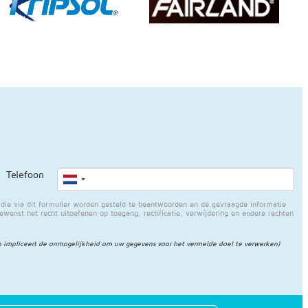
Telefoon
e via dit formulier worden gesteld te beantwoorden en de gevraagde informatie
gewenst het recht uitoefenen op toegang, rectificatie, verwijdering en andere rechten
 impliceert de onmogelijkheid om uw gegevens voor het vermelde doel te verwerken)