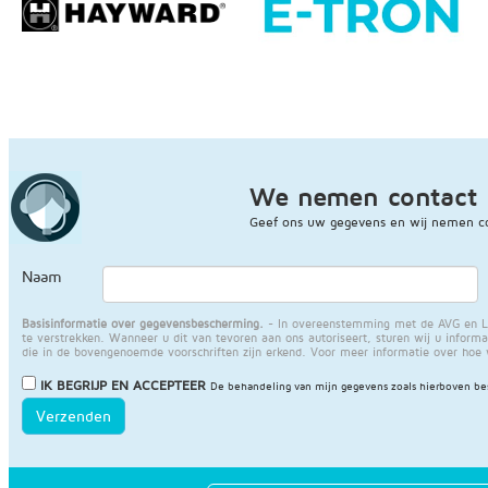
We nemen contact 
Geef ons uw gegevens en wij nemen co
Naam
Basisinformatie over gegevensbescherming.
- In overeenstemming met de AVG en LO
te verstrekken. Wanneer u dit van tevoren aan ons autoriseert, sturen wij u informat
die in de bovengenoemde voorschriften zijn erkend. Voor meer informatie over hoe
IK BEGRIJP EN ACCEPTEER
De behandeling van mijn gegevens zoals hierboven be
Verzenden