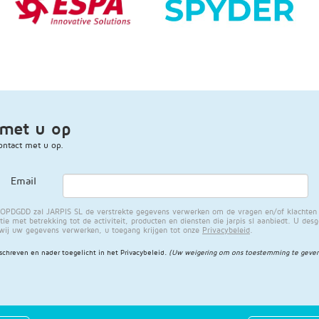
met u op
ntact met u op.
Email
PDGDD zal JARPIS SL de verstrekte gegevens verwerken om de vragen en/of klachten di
ie met betrekking tot de activiteit, producten en diensten die jarpis sl aanbiedt. U des
 wij uw gegevens verwerken, u toegang krijgen tot onze
Privacybeleid
.
schreven en nader toegelicht in het
Privacybeleid
.
(Uw weigering om ons toestemming te geven