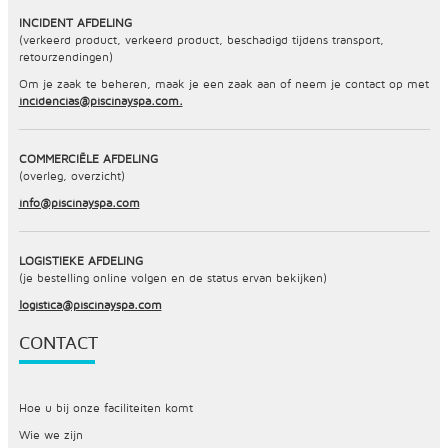
INCIDENT AFDELING
(verkeerd product, verkeerd product, beschadigd tijdens transport,
retourzendingen)
Om je zaak te beheren, maak je een zaak aan of neem je contact op met
incidencias@piscinayspa.com.
COMMERCIËLE AFDELING
(overleg, overzicht)
info@piscinayspa.com
LOGISTIEKE AFDELING
(je bestelling online volgen en de status ervan bekijken)
logistica@piscinayspa.com
CONTACT
Hoe u bij onze faciliteiten komt
Wie we zijn