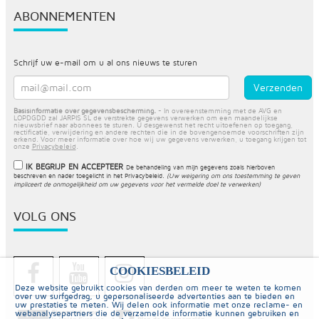
ABONNEMENTEN
Schrijf uw e-mail om u al ons nieuws te sturen
Basisinformatie over gegevensbescherming.
- In overeenstemming met de AVG en
LOPDGDD zal JARPIS SL de verstrekte gegevens verwerken om een maandelijkse
nieuwsbrief naar abonnees te sturen. U desgewenst het recht uitoefenen op toegang,
rectificatie, verwijdering en andere rechten die in de bovengenoemde voorschriften zijn
erkend. Voor meer informatie over hoe wij uw gegevens verwerken, u toegang krijgen tot
onze
Privacybeleid
.
IK BEGRIJP EN ACCEPTEER
De behandeling van mijn gegevens zoals hierboven
beschreven en nader toegelicht in het
Privacybeleid
.
(Uw weigering om ons toestemming te geven
impliceert de onmogelijkheid om uw gegevens voor het vermelde doel te verwerken)
VOLG ONS
COOKIESBELEID
Deze website gebruikt cookies van derden om meer te weten te komen
over uw surfgedrag, u gepersonaliseerde advertenties aan te bieden en
uw prestaties te meten. Wij delen ook informatie met onze reclame- en
webanalysepartners die de verzamelde informatie kunnen gebruiken en