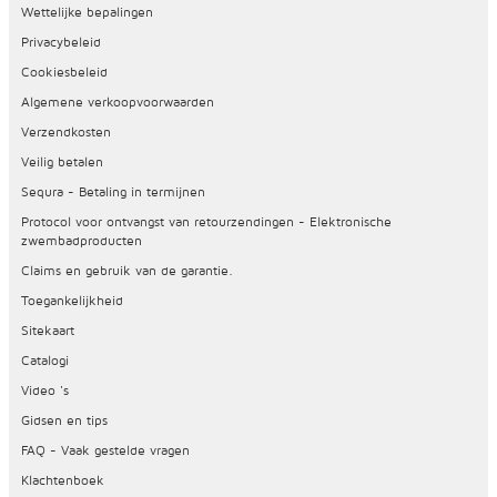
Wettelijke bepalingen
Privacybeleid
Cookiesbeleid
Algemene verkoopvoorwaarden
Verzendkosten
Veilig betalen
Sequra - Betaling in termijnen
Protocol voor ontvangst van retourzendingen - Elektronische
zwembadproducten
Claims en gebruik van de garantie.
Toegankelijkheid
Sitekaart
Catalogi
Video 's
Gidsen en tips
FAQ - Vaak gestelde vragen
Klachtenboek