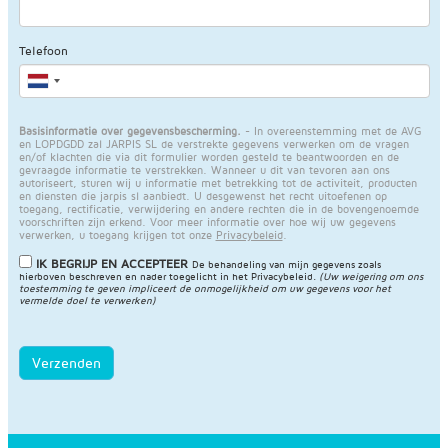
Telefoon
Basisinformatie over gegevensbescherming.
- In overeenstemming met de AVG
en LOPDGDD zal JARPIS SL de verstrekte gegevens verwerken om de vragen
en/of klachten die via dit formulier worden gesteld te beantwoorden en de
gevraagde informatie te verstrekken. Wanneer u dit van tevoren aan ons
autoriseert, sturen wij u informatie met betrekking tot de activiteit, producten
en diensten die jarpis sl aanbiedt. U desgewenst het recht uitoefenen op
toegang, rectificatie, verwijdering en andere rechten die in de bovengenoemde
voorschriften zijn erkend. Voor meer informatie over hoe wij uw gegevens
verwerken, u toegang krijgen tot onze
Privacybeleid
.
IK BEGRIJP EN ACCEPTEER
De behandeling van mijn gegevens zoals
hierboven beschreven en nader toegelicht in het
Privacybeleid
.
(Uw weigering om ons
toestemming te geven impliceert de onmogelijkheid om uw gegevens voor het
vermelde doel te verwerken)
Verzenden