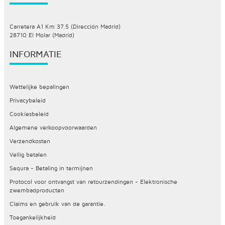
Carretera A1 Km 37.5 (Dirección Madrid)
28710 El Molar (Madrid)
INFORMATIE
Wettelijke bepalingen
Privacybeleid
Cookiesbeleid
Algemene verkoopvoorwaarden
Verzendkosten
Veilig betalen
Sequra - Betaling in termijnen
Protocol voor ontvangst van retourzendingen - Elektronische
zwembadproducten
Claims en gebruik van de garantie.
Toegankelijkheid