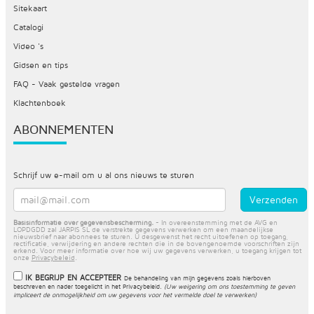
Sitekaart
Catalogi
Video 's
Gidsen en tips
FAQ - Vaak gestelde vragen
Klachtenboek
ABONNEMENTEN
Schrijf uw e-mail om u al ons nieuws te sturen
Basisinformatie over gegevensbescherming.
- In overeenstemming met de AVG en
LOPDGDD zal JARPIS SL de verstrekte gegevens verwerken om een maandelijkse
nieuwsbrief naar abonnees te sturen. U desgewenst het recht uitoefenen op toegang,
rectificatie, verwijdering en andere rechten die in de bovengenoemde voorschriften zijn
erkend. Voor meer informatie over hoe wij uw gegevens verwerken, u toegang krijgen tot
onze
Privacybeleid
.
IK BEGRIJP EN ACCEPTEER
De behandeling van mijn gegevens zoals hierboven
beschreven en nader toegelicht in het
Privacybeleid
.
(Uw weigering om ons toestemming te geven
impliceert de onmogelijkheid om uw gegevens voor het vermelde doel te verwerken)