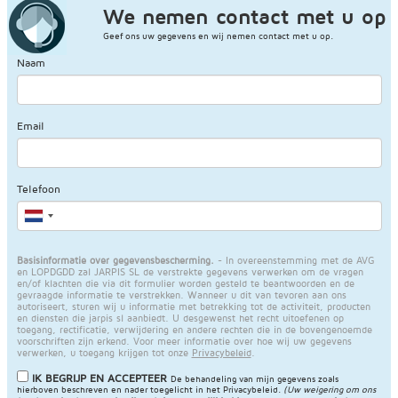
We nemen contact met u op
Geef ons uw gegevens en wij nemen contact met u op.
Naam
Email
Telefoon
Basisinformatie over gegevensbescherming.
- In overeenstemming met de AVG
en LOPDGDD zal JARPIS SL de verstrekte gegevens verwerken om de vragen
en/of klachten die via dit formulier worden gesteld te beantwoorden en de
gevraagde informatie te verstrekken. Wanneer u dit van tevoren aan ons
autoriseert, sturen wij u informatie met betrekking tot de activiteit, producten
en diensten die jarpis sl aanbiedt. U desgewenst het recht uitoefenen op
toegang, rectificatie, verwijdering en andere rechten die in de bovengenoemde
voorschriften zijn erkend. Voor meer informatie over hoe wij uw gegevens
verwerken, u toegang krijgen tot onze
Privacybeleid
.
IK BEGRIJP EN ACCEPTEER
De behandeling van mijn gegevens zoals
hierboven beschreven en nader toegelicht in het
Privacybeleid
.
(Uw weigering om ons