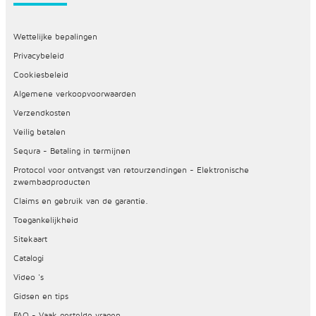
Wettelijke bepalingen
Privacybeleid
Cookiesbeleid
Algemene verkoopvoorwaarden
Verzendkosten
Veilig betalen
Sequra - Betaling in termijnen
Protocol voor ontvangst van retourzendingen - Elektronische
zwembadproducten
Claims en gebruik van de garantie.
Toegankelijkheid
Sitekaart
Catalogi
Video 's
Gidsen en tips
FAQ - Vaak gestelde vragen