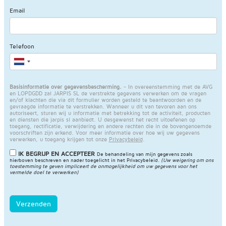
Email
Telefoon
Basisinformatie over gegevensbescherming.
- In overeenstemming met de AVG
en LOPDGDD zal JARPIS SL de verstrekte gegevens verwerken om de vragen
en/of klachten die via dit formulier worden gesteld te beantwoorden en de
gevraagde informatie te verstrekken. Wanneer u dit van tevoren aan ons
autoriseert, sturen wij u informatie met betrekking tot de activiteit, producten
en diensten die jarpis sl aanbiedt. U desgewenst het recht uitoefenen op
toegang, rectificatie, verwijdering en andere rechten die in de bovengenoemde
voorschriften zijn erkend. Voor meer informatie over hoe wij uw gegevens
verwerken, u toegang krijgen tot onze
Privacybeleid
.
IK BEGRIJP EN ACCEPTEER
De behandeling van mijn gegevens zoals
hierboven beschreven en nader toegelicht in het
Privacybeleid
.
(Uw weigering om ons
toestemming te geven impliceert de onmogelijkheid om uw gegevens voor het
vermelde doel te verwerken)
Verzenden