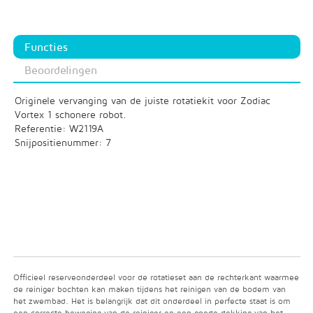
Functies
Beoordelingen
Originele vervanging van de juiste rotatiekit voor Zodiac
Vortex 1 schonere robot.
Referentie: W2119A
Snijpositienummer: 7
Officieel reserveonderdeel voor de rotatieset aan de rechterkant waarmee
de reiniger bochten kan maken tijdens het reinigen van de bodem van
het zwembad. Het is belangrijk dat dit onderdeel in perfecte staat is om
een correcte beweging van de reiniger en een goede dekking van het