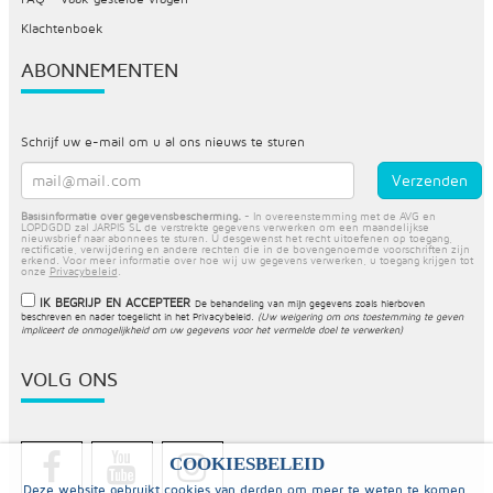
Klachtenboek
ABONNEMENTEN
Schrijf uw e-mail om u al ons nieuws te sturen
Basisinformatie over gegevensbescherming.
- In overeenstemming met de AVG en
LOPDGDD zal JARPIS SL de verstrekte gegevens verwerken om een maandelijkse
nieuwsbrief naar abonnees te sturen. U desgewenst het recht uitoefenen op toegang,
rectificatie, verwijdering en andere rechten die in de bovengenoemde voorschriften zijn
erkend. Voor meer informatie over hoe wij uw gegevens verwerken, u toegang krijgen tot
onze
Privacybeleid
.
IK BEGRIJP EN ACCEPTEER
De behandeling van mijn gegevens zoals hierboven
beschreven en nader toegelicht in het
Privacybeleid
.
(Uw weigering om ons toestemming te geven
impliceert de onmogelijkheid om uw gegevens voor het vermelde doel te verwerken)
VOLG ONS
COOKIESBELEID
Deze website gebruikt cookies van derden om meer te weten te komen