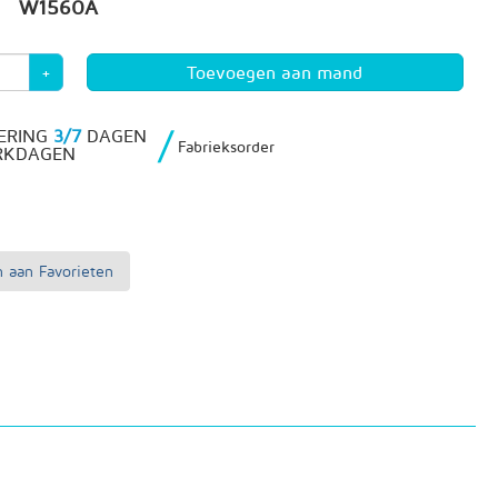
W1560A
+
/
ERING
3/7
DAGEN
Fabrieksorder
RKDAGEN
 aan Favorieten