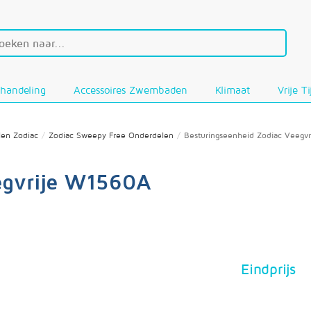
handeling
Accessoires Zwembaden
Klimaat
Vrije T
len Zodiac
Zodiac Sweepy Free Onderdelen
Besturingseenheid Zodiac Veegv
egvrije W1560A
Eindprijs