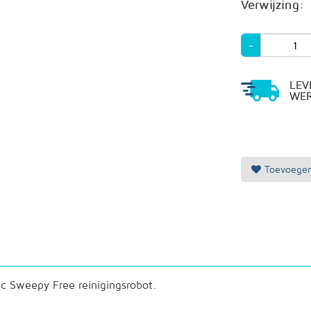
Verwijzing:
-
LEV
WE
Toevoegen
ac Sweepy Free reinigingsrobot.