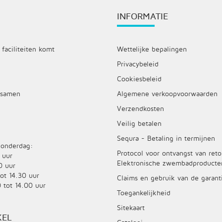
INFORMATIE
 faciliteiten komt
Wettelijke bepalingen
Privacybeleid
Cookiesbeleid
 samen
Algemene verkoopvoorwaarden
Verzendkosten
Veilig betalen
Sequra - Betaling in termijnen
onderdag:
Protocol voor ontvangst van ret
 uur
Elektronische zwembadproducte
0 uur
tot 14.30 uur
Claims en gebruik van de garant
 tot 14.00 uur
Toegankelijkheid
Sitekaart
KEL