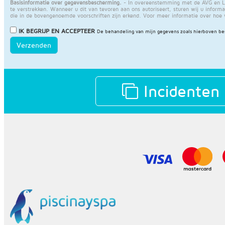
Basisinformatie over gegevensbescherming.
- In overeenstemming met de AVG en LO
te verstrekken. Wanneer u dit van tevoren aan ons autoriseert, sturen wij u informat
die in de bovengenoemde voorschriften zijn erkend. Voor meer informatie over hoe
IK BEGRIJP EN ACCEPTEER
De behandeling van mijn gegevens zoals hierboven be
Verzenden
Incidenten