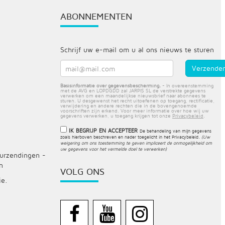
ABONNEMENTEN
Schrijf uw e-mail om u al ons nieuws te sturen
Basisinformatie over gegevensbescherming.
- In overeenstemming
met de AVG en LOPDGDD zal JARPIS SL de verstrekte gegevens
verwerken om een maandelijkse nieuwsbrief naar abonnees te
sturen. U desgewenst het recht uitoefenen op toegang, rectificatie,
verwijdering en andere rechten die in de bovengenoemde
voorschriften zijn erkend. Voor meer informatie over hoe wij uw
gegevens verwerken, u toegang krijgen tot onze
Privacybeleid
.
IK BEGRIJP EN ACCEPTEER
De behandeling van mijn gegevens
zoals hierboven beschreven en nader toegelicht in het
Privacybeleid
.
(Uw
weigering om ons toestemming te geven impliceert de onmogelijkheid om
uw gegevens voor het vermelde doel te verwerken)
ourzendingen -
n
VOLG ONS
ie.