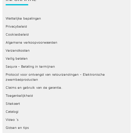
Wettelijke bepalingen
Privacybeleid
Cookiesbeleid
Algemene verkoopvoorwaarden
Verzendkosten
Veilig betalen
Sequra - Betaling in termijnen
Protocol voor ontvangst van retourzendingen - Elektronische
zwembadproducten
Claims en gebruik van de garantie.
Toegankelijkheid
Sitekaart
Catalogi
Video 's
Gidsen en tips