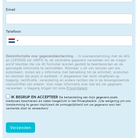
Email
Telefoon
Basisinformatie over gegevensbescherming.
- In overeenstemming met de AVG
en LOPDGDD zal JARPIS SL de verstrekte gegevens verwerken om de vragen
en/of klachten die via dit formulier worden gesteld te beantwoorden en de
gevraagde informatie te verstrekken. Wanneer u dit van tevoren aan ons
autoriseert, sturen wij u informatie met betrekking tot de activiteit, producten
en diensten die jarpis sl aanbiedt. U desgewenst het recht uitoefenen op
toegang, rectificatie, verwijdering en andere rechten die in de bovengenoemde
voorschriften zijn erkend. Voor meer informatie over hoe wij uw gegevens
verwerken, u toegang krijgen tot onze
Privacybeleid
.
IK BEGRIJP EN ACCEPTEER
De behandeling van mijn gegevens zoals
hierboven beschreven en nader toegelicht in het
Privacybeleid
.
(Uw weigering om ons
toestemming te geven impliceert de onmogelijkheid om uw gegevens voor het
vermelde doel te verwerken)
Verzenden