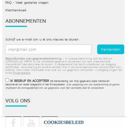
FAQ - Vaak gestelde vragen
Klachtenboek
ABONNEMENTEN
Schrijf uw e-mail om u al ons nieuws te sturen
Basisinformatie over gegevensbescherming.
- In overeenstemming met de AVG en
LOPDGDD zal JARPIS SL de verstrekte gegevens verwerken om een maandelijkse
nieuwsbrief naar abonnees te sturen. U desgewenst het recht uitoefenen op toegang,
rectificatie, verwijdering en andere rechten die in de bovengenoemde voorschriften zijn
erkend. Voor meer informatie over hoe wij uw gegevens verwerken, u toegang krijgen tot
onze
Privacybeleid
.
IK BEGRIJP EN ACCEPTEER
De behandeling van mijn gegevens zoals hierboven
beschreven en nader toegelicht in het
Privacybeleid
.
(Uw weigering om ons toestemming te geven
impliceert de onmogelijkheid om uw gegevens voor het vermelde doel te verwerken)
VOLG ONS
COOKIESBELEID