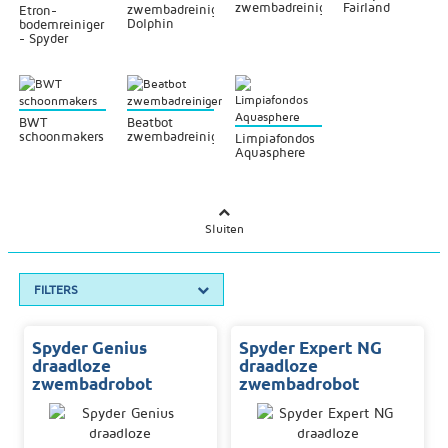
zwembadreinigers
Fairland
zwembadreinigers
Etron-
Dolphin
bodemreiniger
- Spyder
BWT
Beatbot
schoonmakers
zwembadreiniger
Limpiafondos
Aquasphere
Sluiten
FILTERS
Spyder Genius
Spyder Expert NG
draadloze
draadloze
zwembadrobot
zwembadrobot