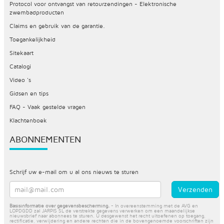
Protocol voor ontvangst van retourzendingen - Elektronische
zwembadproducten
Claims en gebruik van de garantie.
Toegankelijkheid
Sitekaart
Catalogi
Video 's
Gidsen en tips
FAQ - Vaak gestelde vragen
Klachtenboek
ABONNEMENTEN
Schrijf uw e-mail om u al ons nieuws te sturen
Basisinformatie over gegevensbescherming.
- In overeenstemming met de AVG en
LOPDGDD zal JARPIS SL de verstrekte gegevens verwerken om een maandelijkse
nieuwsbrief naar abonnees te sturen. U desgewenst het recht uitoefenen op toegang,
rectificatie, verwijdering en andere rechten die in de bovengenoemde voorschriften zijn