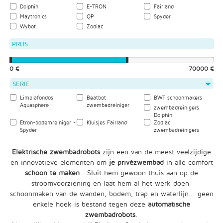
Dolphin
E-TRON
Fairland
Maytronics
QP
Spyder
Wybot
Zodiac
PRIJS
0 €
70000 €
SERIE
Limpiafondos
Beatbot
BWT schoonmakers
Aquasphere
zwembadreiniger
zwembadreinigers
Dolphin
Etron-bodemreiniger -
Kluisjes Fairland
Zodiac
Spyder
zwembadreinigers
Elektrische zwembadrobots
zijn een van de meest veelzijdige
en innovatieve elementen om
je privézwembad
in alle comfort
schoon te maken
. Sluit hem gewoon thuis aan op de
stroomvoorziening en laat hem al het werk doen:
schoonmaken van de wanden, bodem, trap en waterlijn... geen
enkele hoek is bestand tegen deze
automatische
zwembadrobots
.