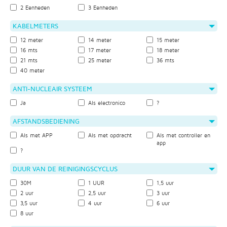
2 Eenheden
3 Eenheden
KABELMETERS
12 meter
14 meter
15 meter
16 mts
17 meter
18 meter
21 mts
25 meter
36 mts
40 meter
ANTI-NUCLEAIR SYSTEEM
Ja
Als electronico
?
AFSTANDSBEDIENING
Als met APP
Als met opdracht
Als met controller en
app
?
DUUR VAN DE REINIGINGSCYCLUS
30M
1 UUR
1,5 uur
2 uur
2,5 uur
3 uur
3,5 uur
4 uur
6 uur
8 uur