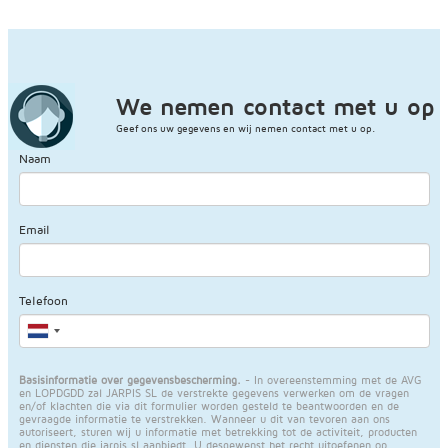
We nemen contact met u op
Geef ons uw gegevens en wij nemen contact met u op.
Naam
Email
Telefoon
Basisinformatie over gegevensbescherming.
- In overeenstemming met de AVG
en LOPDGDD zal JARPIS SL de verstrekte gegevens verwerken om de vragen
en/of klachten die via dit formulier worden gesteld te beantwoorden en de
gevraagde informatie te verstrekken. Wanneer u dit van tevoren aan ons
autoriseert, sturen wij u informatie met betrekking tot de activiteit, producten
en diensten die jarpis sl aanbiedt. U desgewenst het recht uitoefenen op