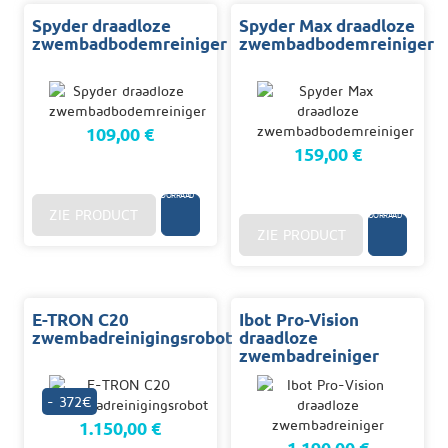
Spyder draadloze
Spyder Max draadloze
zwembadbodemreiniger
zwembadbodemreiniger
109,00 €
159,00 €
96
U.
OP
VOORRAAD
96
U.
OP
ZIE PRODUCT
VOORRAAD
ZIE PRODUCT
E-TRON C20
Ibot Pro-Vision
zwembadreinigingsrobot
draadloze
zwembadreiniger
- 372€
1.150,00 €