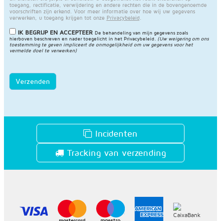
toegang, rectificatie, verwijdering en andere rechten die in de bovengenoemde
voorschriften zijn erkend. Voor meer informatie over hoe wij uw gegevens
verwerken, u toegang krijgen tot onze
Privacybeleid
.
IK BEGRIJP EN ACCEPTEER
De behandeling van mijn gegevens zoals
hierboven beschreven en nader toegelicht in het
Privacybeleid
.
(Uw weigering om ons
toestemming te geven impliceert de onmogelijkheid om uw gegevens voor het
vermelde doel te verwerken)
Verzenden
Incidenten
Tracking van verzending