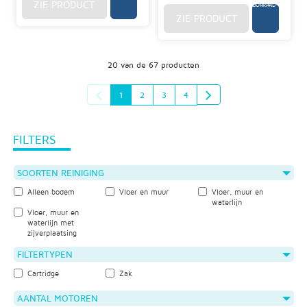
ZIE PRODUCT
VOORRAAD
ZIE PRODUCT
20 van de 67 producten
1
2
3
4
FILTERS
SOORTEN REINIGING
Alleen bodem
Vloer en muur
Vloer, muur en
waterlijn
Vloer, muur en
waterlijn met
zijverplaatsing
FILTERTYPEN
Cartridge
Zak
AANTAL MOTOREN