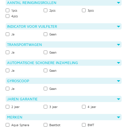
AANTAL REINIGINGSROLLEN
1pcs
2pcs
3pcs
4pcs
INDICATOR VOOR VUILFILTER
Ja
Geen
TRANSPORTWAGEN
Ja
Geen
AUTOMATISCHE SCHONERE INZAMELING
Ja
Geen
GYROSCOOP
Ja
Geen
JAREN GARANTIE
2 jaar
3 jaar
4 jaar
MERKEN
Aqua Sphere
Beatbot
BWT