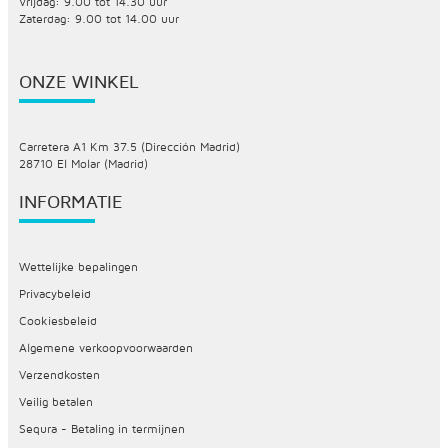
Vrijdag: 9.00 tot 14.30 uur
Zaterdag: 9.00 tot 14.00 uur
ONZE WINKEL
Carretera A1 Km 37.5 (Dirección Madrid)
28710 El Molar (Madrid)
INFORMATIE
Wettelijke bepalingen
Privacybeleid
Cookiesbeleid
Algemene verkoopvoorwaarden
Verzendkosten
Veilig betalen
Sequra - Betaling in termijnen