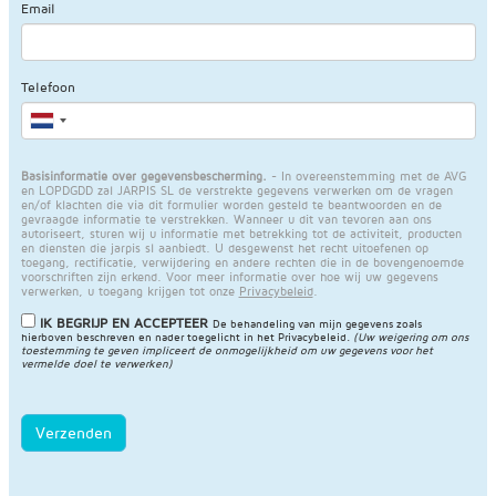
Email
Telefoon
Basisinformatie over gegevensbescherming.
- In overeenstemming met de AVG
en LOPDGDD zal JARPIS SL de verstrekte gegevens verwerken om de vragen
en/of klachten die via dit formulier worden gesteld te beantwoorden en de
gevraagde informatie te verstrekken. Wanneer u dit van tevoren aan ons
autoriseert, sturen wij u informatie met betrekking tot de activiteit, producten
en diensten die jarpis sl aanbiedt. U desgewenst het recht uitoefenen op
toegang, rectificatie, verwijdering en andere rechten die in de bovengenoemde
voorschriften zijn erkend. Voor meer informatie over hoe wij uw gegevens
verwerken, u toegang krijgen tot onze
Privacybeleid
.
IK BEGRIJP EN ACCEPTEER
De behandeling van mijn gegevens zoals
hierboven beschreven en nader toegelicht in het
Privacybeleid
.
(Uw weigering om ons
toestemming te geven impliceert de onmogelijkheid om uw gegevens voor het
vermelde doel te verwerken)
Verzenden