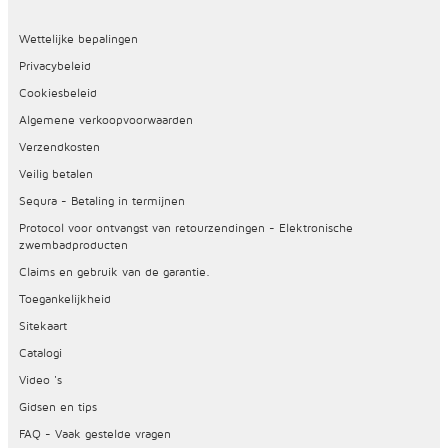
Wettelijke bepalingen
Privacybeleid
Cookiesbeleid
Algemene verkoopvoorwaarden
Verzendkosten
Veilig betalen
Sequra - Betaling in termijnen
Protocol voor ontvangst van retourzendingen - Elektronische
zwembadproducten
Claims en gebruik van de garantie.
Toegankelijkheid
Sitekaart
Catalogi
Video 's
Gidsen en tips
FAQ - Vaak gestelde vragen