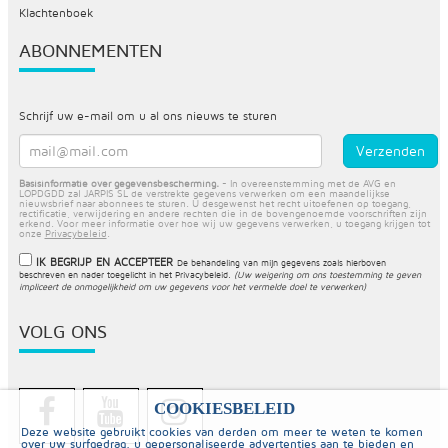
Klachtenboek
ABONNEMENTEN
Schrijf uw e-mail om u al ons nieuws te sturen
Basisinformatie over gegevensbescherming.
- In overeenstemming met de AVG en
LOPDGDD zal JARPIS SL de verstrekte gegevens verwerken om een maandelijkse
nieuwsbrief naar abonnees te sturen. U desgewenst het recht uitoefenen op toegang,
rectificatie, verwijdering en andere rechten die in de bovengenoemde voorschriften zijn
erkend. Voor meer informatie over hoe wij uw gegevens verwerken, u toegang krijgen tot
onze
Privacybeleid
.
IK BEGRIJP EN ACCEPTEER
De behandeling van mijn gegevens zoals hierboven
beschreven en nader toegelicht in het
Privacybeleid
.
(Uw weigering om ons toestemming te geven
impliceert de onmogelijkheid om uw gegevens voor het vermelde doel te verwerken)
VOLG ONS
COOKIESBELEID
Deze website gebruikt cookies van derden om meer te weten te komen
over uw surfgedrag, u gepersonaliseerde advertenties aan te bieden en