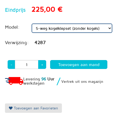
225,00 €
Eindprijs
Model:
Verwijzing:
4287
-
+
/
Levering
96
Uur
Vertrek uit ons magazijn
werkdagen
Toevoegen aan Favorieten