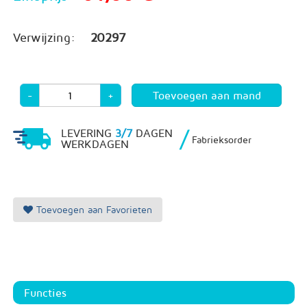
Verwijzing:
20297
-
+
/
LEVERING
3/7
DAGEN
Fabrieksorder
WERKDAGEN
Toevoegen aan Favorieten
Functies