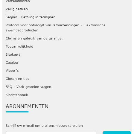
Verzendkosten
Veilig betalen
Sequra - Betaling in termijnen
Protocol voor ontvangst van retourzendingen - Elektronische
zwembadproducten
Claims en gebruik van de garantie.
Toegankelijkheid
Sitekaart
Catalogi
Video 's
Gidsen en tips
FAQ - Vaak gestelde vragen
Klachtenboek
ABONNEMENTEN
Schrijf uw e-mail om u al ons nieuws te sturen