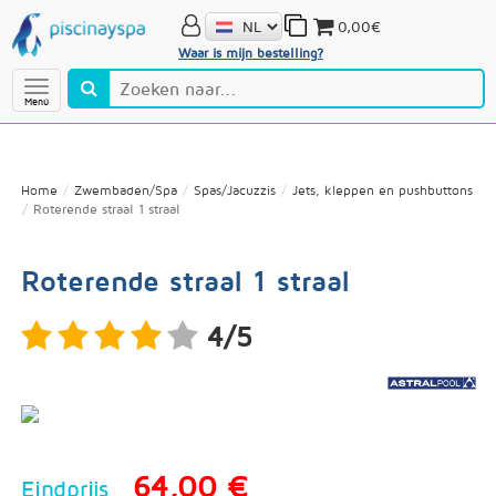
0,00€
Waar is mijn bestelling?
Menú
Home
Zwembaden/Spa
Spas/Jacuzzis
Jets, kleppen en pushbuttons
Roterende straal 1 straal
Roterende straal 1 straal
4/5
64,00 €
Eindprijs