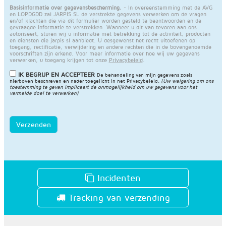
Basisinformatie over gegevensbescherming.
- In overeenstemming met de AVG
en LOPDGDD zal JARPIS SL de verstrekte gegevens verwerken om de vragen
en/of klachten die via dit formulier worden gesteld te beantwoorden en de
gevraagde informatie te verstrekken. Wanneer u dit van tevoren aan ons
autoriseert, sturen wij u informatie met betrekking tot de activiteit, producten
en diensten die jarpis sl aanbiedt. U desgewenst het recht uitoefenen op
toegang, rectificatie, verwijdering en andere rechten die in de bovengenoemde
voorschriften zijn erkend. Voor meer informatie over hoe wij uw gegevens
verwerken, u toegang krijgen tot onze
Privacybeleid
.
IK BEGRIJP EN ACCEPTEER
De behandeling van mijn gegevens zoals
hierboven beschreven en nader toegelicht in het
Privacybeleid
.
(Uw weigering om ons
toestemming te geven impliceert de onmogelijkheid om uw gegevens voor het
vermelde doel te verwerken)
Verzenden
Incidenten
Tracking van verzending