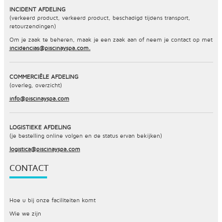
INCIDENT AFDELING
(verkeerd product, verkeerd product, beschadigd tijdens transport,
retourzendingen)
Om je zaak te beheren, maak je een zaak aan of neem je contact op met
incidencias@piscinayspa.com.
COMMERCIËLE AFDELING
(overleg, overzicht)
info@piscinayspa.com
LOGISTIEKE AFDELING
(je bestelling online volgen en de status ervan bekijken)
logistica@piscinayspa.com
CONTACT
Hoe u bij onze faciliteiten komt
Wie we zijn