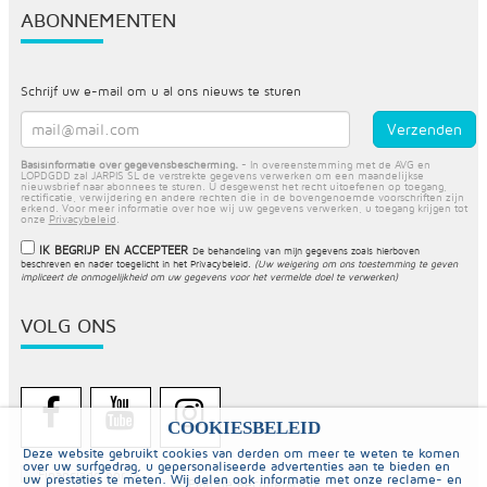
ABONNEMENTEN
Schrijf uw e-mail om u al ons nieuws te sturen
Basisinformatie over gegevensbescherming.
- In overeenstemming met de AVG en
LOPDGDD zal JARPIS SL de verstrekte gegevens verwerken om een maandelijkse
nieuwsbrief naar abonnees te sturen. U desgewenst het recht uitoefenen op toegang,
rectificatie, verwijdering en andere rechten die in de bovengenoemde voorschriften zijn
erkend. Voor meer informatie over hoe wij uw gegevens verwerken, u toegang krijgen tot
onze
Privacybeleid
.
IK BEGRIJP EN ACCEPTEER
De behandeling van mijn gegevens zoals hierboven
beschreven en nader toegelicht in het
Privacybeleid
.
(Uw weigering om ons toestemming te geven
impliceert de onmogelijkheid om uw gegevens voor het vermelde doel te verwerken)
VOLG ONS
COOKIESBELEID
Deze website gebruikt cookies van derden om meer te weten te komen
over uw surfgedrag, u gepersonaliseerde advertenties aan te bieden en
uw prestaties te meten. Wij delen ook informatie met onze reclame- en