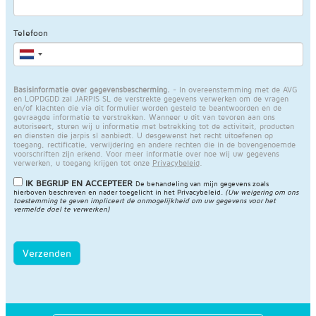
Telefoon
Basisinformatie over gegevensbescherming.
- In overeenstemming met de AVG
en LOPDGDD zal JARPIS SL de verstrekte gegevens verwerken om de vragen
en/of klachten die via dit formulier worden gesteld te beantwoorden en de
gevraagde informatie te verstrekken. Wanneer u dit van tevoren aan ons
autoriseert, sturen wij u informatie met betrekking tot de activiteit, producten
en diensten die jarpis sl aanbiedt. U desgewenst het recht uitoefenen op
toegang, rectificatie, verwijdering en andere rechten die in de bovengenoemde
voorschriften zijn erkend. Voor meer informatie over hoe wij uw gegevens
verwerken, u toegang krijgen tot onze
Privacybeleid
.
IK BEGRIJP EN ACCEPTEER
De behandeling van mijn gegevens zoals
hierboven beschreven en nader toegelicht in het
Privacybeleid
.
(Uw weigering om ons
toestemming te geven impliceert de onmogelijkheid om uw gegevens voor het
vermelde doel te verwerken)
Verzenden