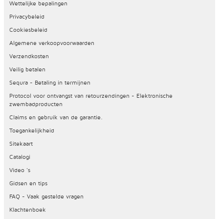
Wettelijke bepalingen
Privacybeleid
Cookiesbeleid
Algemene verkoopvoorwaarden
Verzendkosten
Veilig betalen
Sequra - Betaling in termijnen
Protocol voor ontvangst van retourzendingen - Elektronische
zwembadproducten
Claims en gebruik van de garantie.
Toegankelijkheid
Sitekaart
Catalogi
Video 's
Gidsen en tips
FAQ - Vaak gestelde vragen
Klachtenboek