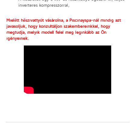
inverteres kompresszorral,
Mielőtt hőszivattyút vásárolna, a Piscinayspa-nál mindig azt
javasoljuk, hogy konzultáljon szakembereinkkel, hogy
megtudja, melyik modell felel meg leginkább az Ön
igényeinek.