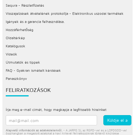
Sequra - Részletfizetés
Visszajelzések átvételének protokollja - Elektronikus uszodai termékek
Igények és a garancia felhasználása.
Hozzáférhetőség
Oldaltérkép
Katalógusok
Videók
Útmutatók és tippek
FAQ - Gyakran ismételt kérdések
Panaszkönyv
FELIRATKOZÁSOK
Írja meg e-mail címét, hogy megkapja a legfrissebb híreinket
Alapvető információk az adatvédelemről.
- A JARPIS SL az RGPD-vel és a LOPDGDD-vel
összhangban a megadott adatokat a havi hírlevél feliratkozóknak történő kiküldése