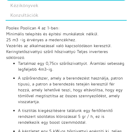
Kézikönyvek
Konzultációk
Poolex Poolican 4 az 1-ben:
Minimális telepítés és építési munkálatok nélkül.
25 m3 -ig érvényes a medencékhez.
Vezérlés az alkalmazással való kapcsolódáson keresztül.
Keringtetőszivattyú szűrő hőszivattyú Teljes inverteres
sóklórozó.
Tartalmaz egy 0,75cv szűrőszivattyút. Áramlási sebesség
legfeljebb 4m3-ig.
A szűrőrendszer, amely a berendezést használja, patron
típusú, a patron a berendezés tetején keresztül fér
hozzá, amely lehetővé teszi, hogy eltávolítsa, hogy egy
tömlővel megtisztítsa az összes szennyeződést, amely
visszatartja.
A tisztítás kiegészítésére találunk egy fertőtlenítő
rendszert sóoldatos klórozással 5 gr / h, ez is
rendelkezik egy boost üzemmóddal.
A készletet egy 5 kW-os hőszivattyú egészíti ki, teljes