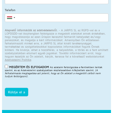
Telefon
Alapvető információk az adatvédelemről.
- A JARPIS SL az RGPD-vel és a
LOPDGDD-vel összhangban feldolgozza a megadott adatokat annak érdekében,
hogy megválaszolja az ezen űrlapon keresztül felmerült kételyeket és/vagy
panaszokat, és megadja a kért információkat. Amennyiben Ön előzetesen
felhatalmazott minket erre, a JARPIS SL által kínált tevékenységgel,
termékekkel és szolgáltatásokkal kapcsolatos információkat fogunk Önnek
küldeni. Ha kívánja, élhet a hozzáférés, a helyesbítés, a törlés és a fent említett
szabályzatokban elismert egyéb jogokkal. További információért arról, hogy
hogyan kezeljük az Ön adatait, kérjük, keresse fel a következő weboldalunkat
Adatvédelmi Politika
.
MEGÉRTEM ÉS ELFOGADOM
Az adataim feldolgozása a fentiekben leírtak
szerint, és az
Adatvédelmi szabályzatban
részletesebben kifejtettek szerint.
(A
felhatalmazás megtagadása azt jelenti, hogy az Ön adatait a megjelölt célból nem
tudjuk feldolgozni).
Küldje el a