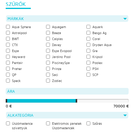
SZŰRŐK
MÁRKÁK
Aqua Sphere
Aquagem
Aquark
Astralpool
Baeza
Besgo Ag
BWT
Calplas
Coral
CTX
Davey
Dryden Aqua
Espa
Espa Evopool
Gre
Hayward
Jardino Pool
Kripsol
Pentair
PiscinaySpa
Poolex
Praher
Prinze
PSH
QP
Saci
SCP
Speck
Zodiac
ÁRA
0 €
70000 €
ALKATEGÓRIA
Úszómedence
Elektromos panelek
Szűrés
szivattyúk
Úszómedencék