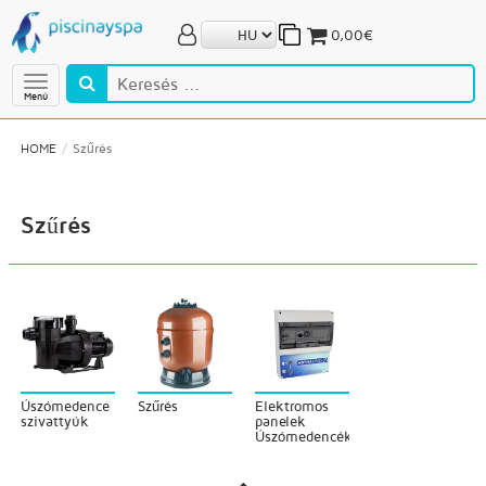
0,00€
Menú
HOME
Szűrés
Szűrés
Úszómedence
Szűrés
Elektromos
szivattyúk
panelek
Úszómedencék