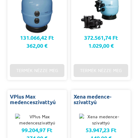
131.066,42 Ft
372.561,74 Ft
362,00 €
1.029,00 €
TERMÉK NÉZZE MEG
TERMÉK NÉZZE MEG
VPlus Max
Xena medence-
medenceszivattyú
szivattyú
99.204,97 Ft
53.947,23 Ft