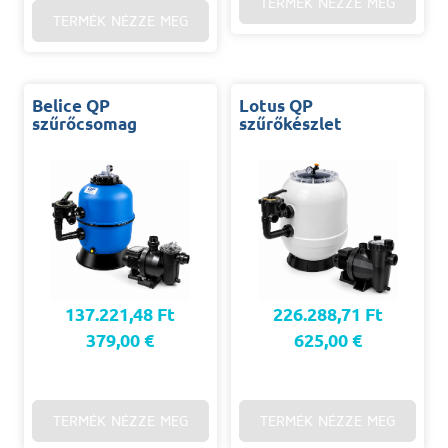
TERMÉK NÉZZE MEG
TERMÉK NÉZZE MEG
Belice QP
Lotus QP
szűrőcsomag
szűrőkészlet
137.221,48 Ft
226.288,71 Ft
379,00 €
625,00 €
TERMÉK NÉZZE MEG
TERMÉK NÉZZE MEG