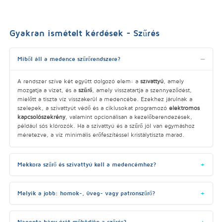
Gyakran ismételt kérdések - Szűrés
Miből áll a medence szűrőrendszere?
A rendszer szíve két együtt dolgozó elem: a
szivattyú
, amely
mozgatja a vizet, és a
szűrő
, amely visszatartja a szennyeződést,
mielőtt a tiszta víz visszakerül a medencébe. Ezekhez járulnak a
szelepek, a szivattyút védő és a ciklusokat programozó
elektromos
kapcsolószekrény
, valamint opcionálisan a kezelőberendezések,
például sós klórozók. Ha a szivattyú és a szűrő jól van egymáshoz
méretezve, a víz minimális erőfeszítéssel kristálytiszta marad.
Mekkora szűrő és szivattyú kell a medencémhez?
Melyik a jobb: homok-, üveg- vagy patronszűrő?
Naponta hány órát működjön a szűrés?