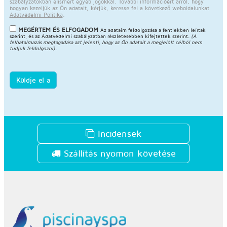
szabályzatokban elismert egyéb jogokkal. További információért arról, hogy
hogyan kezeljük az Ön adatait, kérjük, keresse fel a következő weboldalunkat
Adatvédelmi Politika
.
MEGÉRTEM ÉS ELFOGADOM
Az adataim feldolgozása a fentiekben leírtak
szerint, és az
Adatvédelmi szabályzatban
részletesebben kifejtettek szerint.
(A
felhatalmazás megtagadása azt jelenti, hogy az Ön adatait a megjelölt célból nem
tudjuk feldolgozni).
Küldje el a
Incidensek
Szállítás nyomon követése