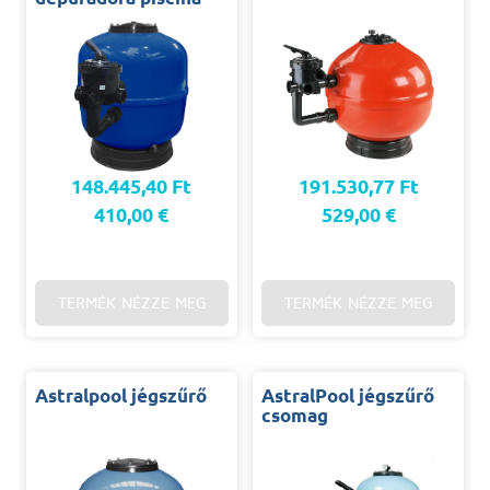
148.445,40 Ft
191.530,77 Ft
410,00 €
529,00 €
TERMÉK NÉZZE MEG
TERMÉK NÉZZE MEG
Astralpool jégszűrő
AstralPool jégszűrő
csomag