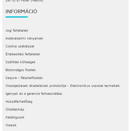
28710 El Molar (Madrid)
INFORMÁCIÓ
Jogi feltételek
Adatvédelmi irányelvek
Cookie szabályzat
Értékesítési feltételek
Szállítási költségek
Biztonságos fizetés
Sequra - Részletfizetés
Visszajelzések átvételének protokollja - Elektronikus uszodai termékek
Igények és a garancia felhasználása.
Hozzáférhetőség
Oldaltérkép
Katalógusok
Videók