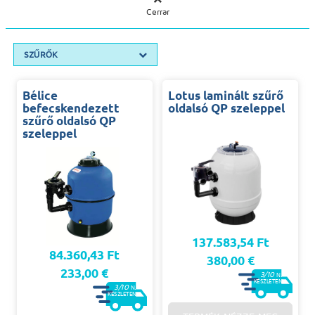
Cerrar
SZŰRŐK
Bélice
Lotus laminált szűrő
befecskendezett
oldalsó QP szeleppel
szűrő oldalsó QP
szeleppel
137.583,54 Ft
84.360,43 Ft
380,00 €
233,00 €
3/10
N.
KÉSZLETEN
3/10
N.
KÉSZLETEN