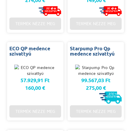
274,00 €
149,00 €
96 �
96 �
�.
�.
KÉSZLETEN
KÉSZLETEN
TERMÉK NÉZZE MEG
TERMÉK NÉZZE MEG
ECO QP medence
Starpump Pro Qp
szivattyú
medence szivattyú
57.929,91 Ft
99.567,03 Ft
160,00 €
275,00 €
3/10
N.
KÉSZLETEN
TERMÉK NÉZZE MEG
TERMÉK NÉZZE MEG