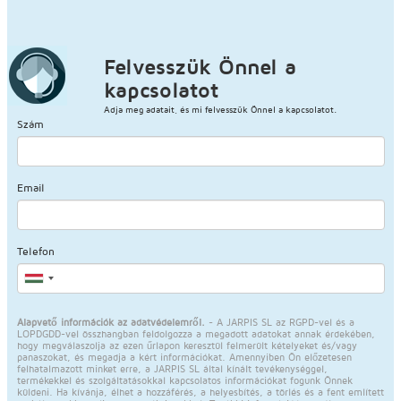
Felvesszük Önnel a
kapcsolatot
Adja meg adatait, és mi felvesszük Önnel a kapcsolatot.
Szám
Email
Telefon
Alapvető információk az adatvédelemről.
- A JARPIS SL az RGPD-vel és a
LOPDGDD-vel összhangban feldolgozza a megadott adatokat annak érdekében,
hogy megválaszolja az ezen űrlapon keresztül felmerült kételyeket és/vagy
panaszokat, és megadja a kért információkat. Amennyiben Ön előzetesen
felhatalmazott minket erre, a JARPIS SL által kínált tevékenységgel,
termékekkel és szolgáltatásokkal kapcsolatos információkat fogunk Önnek
küldeni. Ha kívánja, élhet a hozzáférés, a helyesbítés, a törlés és a fent említett