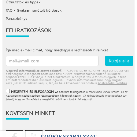
Útmutatók és tippek
FAQ - Gyakran ismételt kérdések
Panaszkönyv
FELIRATKOZÁSOK
Írja meg e-mail címét, hogy megkapja a legfrissebb híreinket
Alapvető információk az adatvédelemről.
- A JARPIS SL az RGPD-vel és a LOPDGDD-vel
összhangban a megadott adatokat a havi hírlevél feliratkozóknak történő kiküldése
céljából kezeli. Ha kívánja, élhet a hozzáférés, a helyesbítés, a törlés és egyéb, a fent
említett rendeletekben elismert jogokkal. További információért arról, hogy hogyan
kezeljük az Ön adatait, kérjük, lépjen be a következő weboldalra
Adatvédelmi Politika
.
MEGÉRTEM ÉS ELFOGADOM
Az adataim feldolgozása a fentiekben leírtak szerint, és az
Adatvédelmi szabályzatban
részletesebben kifejtettek szerint.
(A felhatalmazás megtagadása azt
jelenti, hogy az Ön adatait a megjelölt célból nem tudjuk feldolgozni).
KÖVESSEN MINKET
COOKIE SZABÁLYZAT