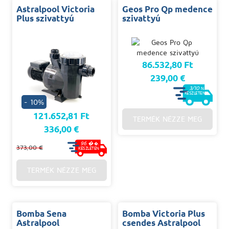
Astralpool Victoria
Geos Pro Qp medence
Plus szivattyú
szivattyú
86.532,80 Ft
239,00 €
3/10
N.
KÉSZLETEN
- 10%
121.652,81 Ft
TERMÉK NÉZZE MEG
336,00 €
96 �
�.
373,00 €
KÉSZLETEN
TERMÉK NÉZZE MEG
Bomba Sena
Bomba Victoria Plus
Astralpool
csendes Astralpool