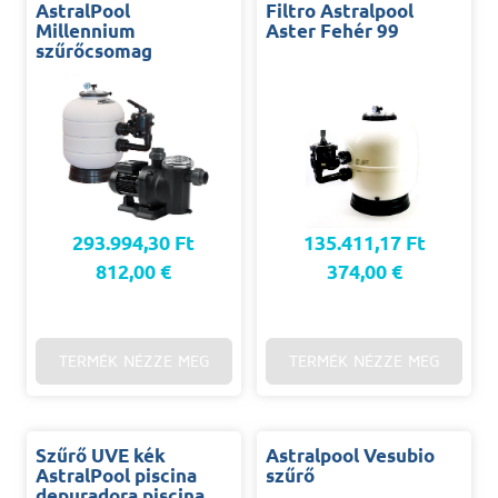
AstralPool
Filtro Astralpool
Millennium
Aster Fehér 99
szűrőcsomag
293.994,30 Ft
135.411,17 Ft
812,00 €
374,00 €
TERMÉK NÉZZE MEG
TERMÉK NÉZZE MEG
Szűrő UVE kék
Astralpool Vesubio
AstralPool piscina
szűrő
depuradora piscina