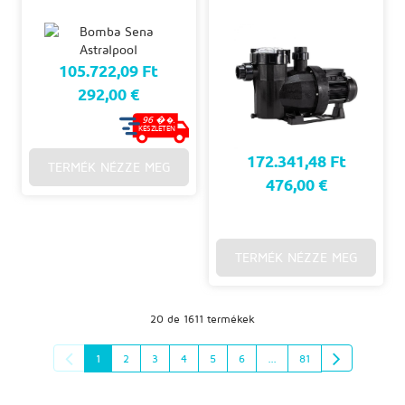
105.722,09 Ft
292,00 €
96 �
�.
KÉSZLETEN
172.341,48 Ft
TERMÉK NÉZZE MEG
476,00 €
TERMÉK NÉZZE MEG
20 de 1611 termékek
1
2
3
4
5
6
...
81